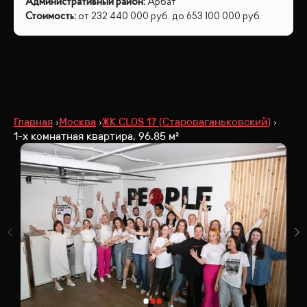
Административный район
:
Арбат
Стоимость
:
от
232 440 000
руб.
до
653 100 000
руб.
Главная
Москва
ЖК CLOS 17 (Староваганьковский)
1-х комнатная квартира, 96.85 м²