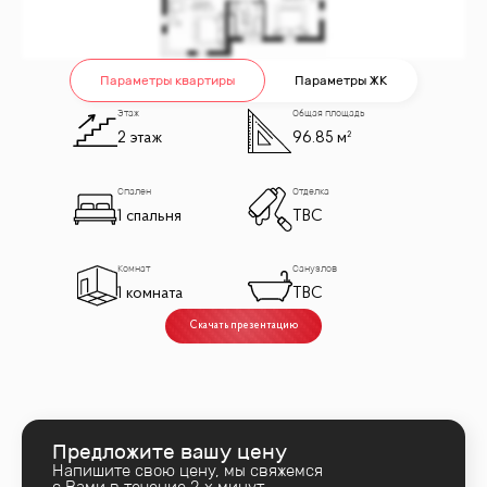
Параметры квартиры
Параметры ЖК
Этаж
Общая площадь
2 этаж
96.85 м²
Спален
Отделка
1 спальня
TBC
Комнат
Санузлов
1 комната
TBC
Скачать презентацию
Предложите вашу цену
Напишите свою цену, мы свяжемся
с Вами в течение 2‑х минут