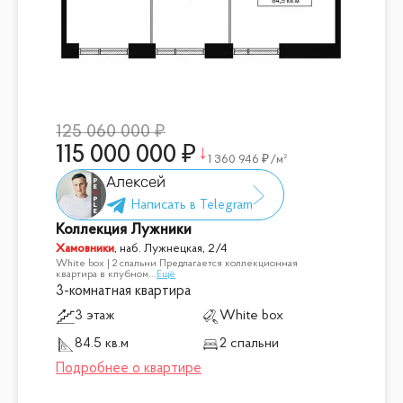
125 060 000
115 000 000
1 360 946
/м²
Алексей
Коллекция Лужники
Хамовники
,
наб. Лужнецкая, 2/4
White box | 2 спальни Предлагается коллекционная
квартира в клубном
...
Ещё
3-комнатная квартира
3 этаж
White box
84.5 кв.м
2 спальни