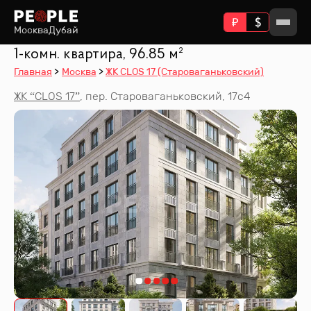
Москва
Дубай
1-комн. квартира, 96.85 м²
Главная
Москва
ЖК CLOS 17 (Староваганьковский)
ЖК “
CLOS 17
”
,
пер. Староваганьковский, 17с4