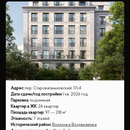
Адрес
:
пер. Староваганьковский, 17с4
Дата сдачи/год постройки
:
I кв. 2026 год
Парковка
:
подземная
Квартир в ЖК
:
26 квартир
Площадь квартир
:
97 — 218 м²
Этажность
:
7 этажей
Исторический район
:
Волхонка-Воздвиженка