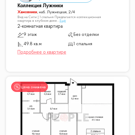
Коллекция Лужники
Хамовники
,
наб. Лужнецкая, 2/4
Вид на Сити | 1 спальня Предлагается коллекционная
квартира в клубном доме
...
Ещё
2-комнатная квартира
9 этаж
Без отделки
49.8 кв.м
1 спальня
Цена снижена