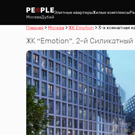
Элитные квартиры
Жилые комплексы
Ра
Москва
Дубай
Главная
Москва
ЖК Emotion
3-х комнатная кв
ЖК “
Emotion
”
,
2-й Силикатный 