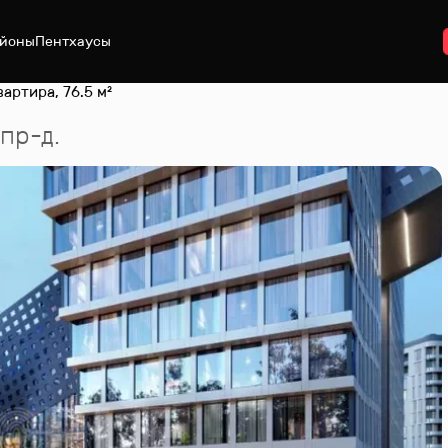
йоны
Пентхаусы
артира, 76.5 м²
пр-д.