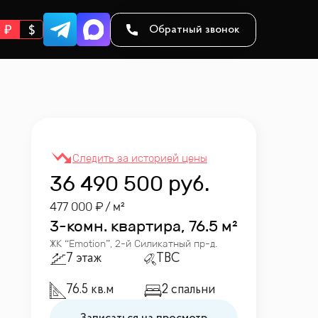
Обратный звонок
36 490 500
руб.
477 000
/ м²
3-комн. квартира, 76.5 м²
ЖК “
Emotion
”
,
2-й Силикатный пр-д.
7 этаж
TBC
76.5 кв.м
2 спальни