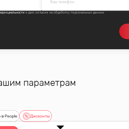
иденциальности
вашим параметрам
 в People
Дисконты