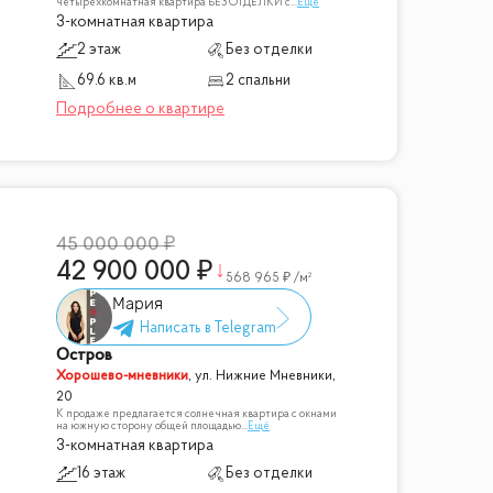
четырехкомнатная квартира БЕЗ ОТДЕЛКИ с
...
Ещё
3-комнатная квартира
2 этаж
Без отделки
69.6 кв.м
2 спальни
45 000 000
42 900 000
568 965
/м²
Мария
Остров
Хорошево-мневники
,
ул. Нижние Мневники,
20
К продаже предлагается солнечная квартира с окнами
на южную сторону общей площадью
...
Ещё
3-комнатная квартира
16 этаж
Без отделки