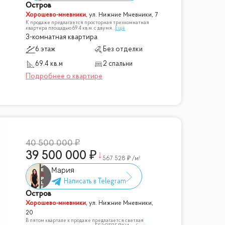
Остров
Хорошево-мневники
,
ул. Нижние Мневники, 7
К продаже предлагается просторная трехкомнатная
квартира площадью 69.4 кв.м. с двумя
...
Ещё
3-комнатная квартира
6 этаж
Без отделки
69.4 кв.м
2 спальни
40 500 000
39 500 000
567 528
/м²
Мария
Остров
Хорошево-мневники
,
ул. Нижние Мневники,
20
В пятом квартале к продаже предлагается светлая