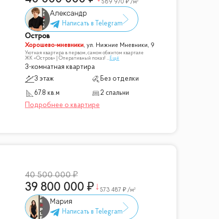
589 970
/м²
Александр
Остров
Хорошево-мневники
,
ул. Нижние Мневники, 9
Уютная квартира в первом, самом обжитом квартале
ЖК «Остров» | Оперативный показ!
...
Ещё
3-комнатная квартира
3 этаж
Без отделки
67.8 кв.м
2 спальни
40 500 000
39 800 000
573 487
/м²
Мария