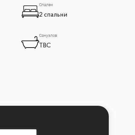
Спален
2 спальни
Санузлов
TBC