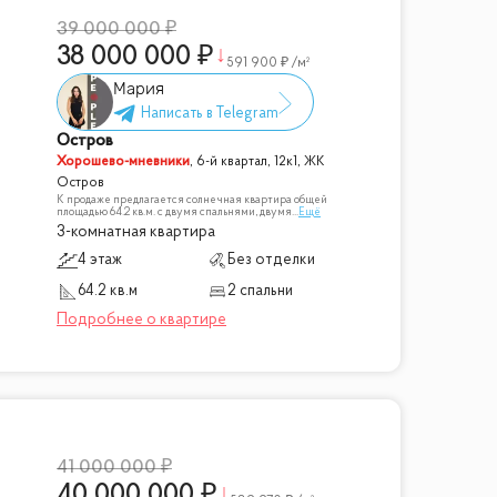
39 000 000
38 000 000
591 900
/м²
Мария
Остров
Хорошево-мневники
,
6-й квартал, 12к1, ЖК
Остров
К продаже предлагается солнечная квартира общей
площадью 64.2 кв.м. с двумя спальнями, двумя
...
Ещё
3-комнатная квартира
4 этаж
Без отделки
64.2 кв.м
2 спальни
41 000 000
40 000 000