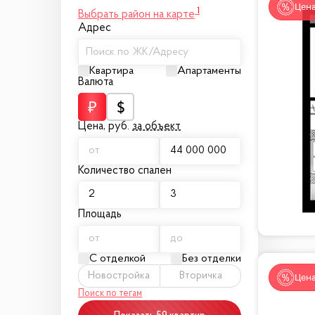
Цена
1
Выбрать район на карте
Адрес
Поиск по ЖК/Адресу
Квартира
Апартаменты
Валюта
Цена,
руб.
за объект
Количество спален
Площадь
С отделкой
Без отделки
Новостройка
Вторичка
Цена
Поиск по тегам