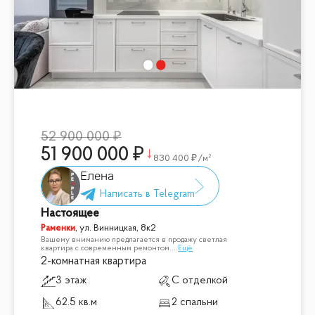
52 900 000
51 900 000
830 400
/м²
Елена
Настоящее
Раменки
,
ул. Винницкая, 8к2
Вашему вниманию предлагается в продажу светлая
квартира с современным ремонтом.
...
Ещё
2-комнатная квартира
3 этаж
С отделкой
62.5 кв.м
2 спальни