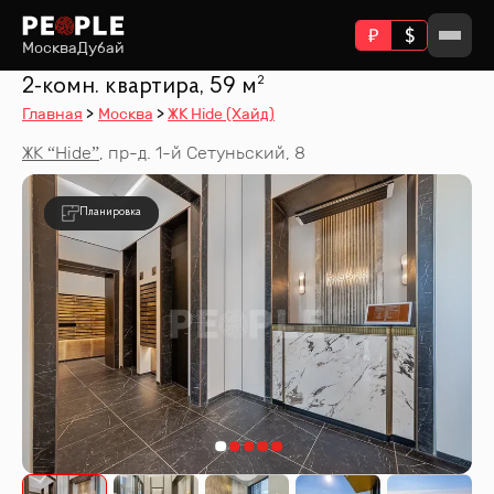
Москва
Дубай
2-комн. квартира, 59 м²
Главная
Москва
ЖК Hide (Хайд)
ЖК “
Hide
”
,
пр-д. 1-й Сетуньский, 8
Планировка