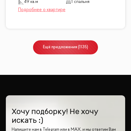
49 кв.м
1 спальня
Ещё
предложения
(
1135
)
Хочу подборку! Не хочу
искать :)
Напишите нам в Telegram или в MAX, и мы ответим Вам