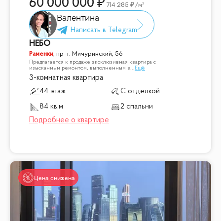
60 000 000
714 285
/м²
Валентина
НЕБО
Раменки
,
пр-т. Мичуринский, 56
Предлагается к продаже эксклюзивная квартира с
изысканным ремонтом, выполненным в
...
Ещё
3-комнатная квартира
44 этаж
С отделкой
84 кв.м
2 спальни
Цена снижена