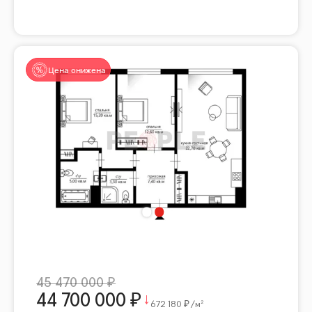
Цена снижена
45 470 000
44 700 000
672 180
/м²