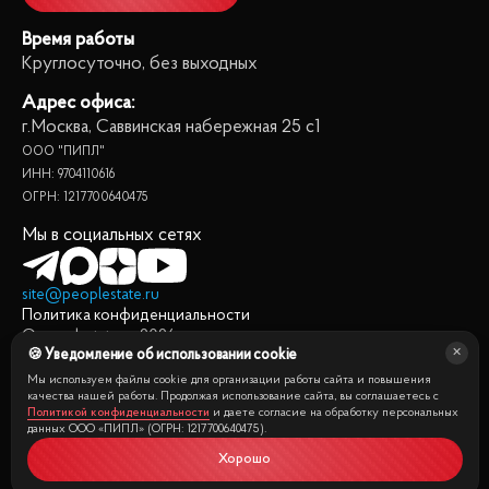
Время работы
Круглосуточно, без выходных
Адрес офиса:
г.Москва, Саввинская набережная 25 с1
ООО "ПИПЛ"
ИНН: 9704110616
ОГРН: 1217700640475
Мы в социальных сетях
site@peoplestate.ru
Политика конфиденциальности
© peoplestate.ru
2026
🍪 Уведомление об использовании cookie
Представленная на сайте информация, в т.ч. стоимости
квартир, носит информационный характер и не является
Мы используем файлы cookie для организации работы сайта и повышения
публичной офертой. Условия продажи квартиры могут быть
качества нашей работы. Продолжая использование сайта, вы соглашаетесь с
Политикой конфиденциальности
и даете согласие на обработку персональных
изменены собственником без уведомления.
данных ООО «ПИПЛ» (ОГРН: 1217700640475).
Хорошо