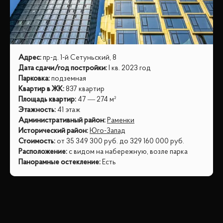
Адрес
:
пр-д. 1-й Сетуньский, 8
Дата сдачи/год постройки
:
I кв. 2023 год
Парковка
:
подземная
Квартир в ЖК
:
837 квартир
Площадь квартир
:
47 — 274 м²
Этажность
:
41 этаж
Административный район
:
Раменки
Исторический район
:
Юго-Запад
Стоимость
:
от
35 349 300
руб.
до
329 160 000
руб.
Расположение
:
с видом на набережную, возле парка
Панорамные остекление
:
Есть