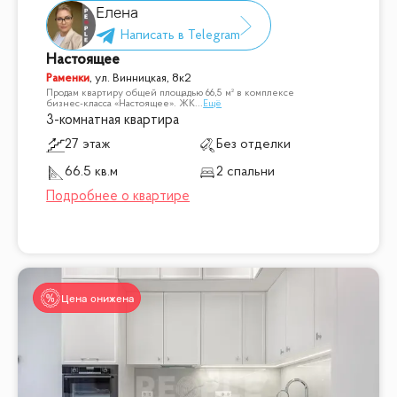
Елена
Настоящее
Раменки
,
ул. Винницкая, 8к2
Продам квартиру общей площадью 66,5 м² в комплексе
бизнес-класса «Настоящее». ЖК
...
Ещё
3-комнатная квартира
27 этаж
Без отделки
66.5 кв.м
2 спальни
Цена снижена