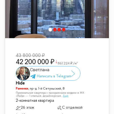
43 800 000
42 200 000
861 224
/м²
Светлана
Hide
Раменки
,
пр-д. 1-й Сетуньский, 8
Премиальная квартира с панорамными видами в ЖК
«Хайд» — 1 спальня, дизайнерская
...
Ещё
2-комнатная квартира
26 этаж
С отделкой