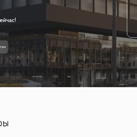
ейчас!
там
ры