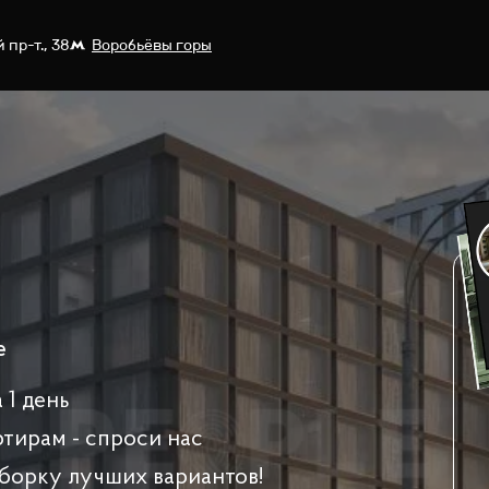
пр-т., 38
Воробьёвы горы
e
 1 день
ртирам - спроси нас
борку лучших вариантов!