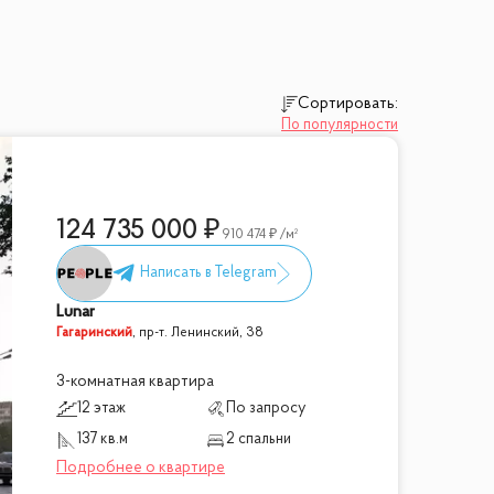
Сортировать:
По популярности
124 735 000
910 474
/м²
Lunar
Гагаринский
,
пр-т. Ленинский, 38
3-комнатная квартира
12 этаж
По запросу
137 кв.м
2 спальни