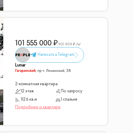
101 555 000
901 909
/м²
Lunar
Гагаринский
,
пр-т. Ленинский, 38
2-комнатная квартира
12 этаж
По запросу
112.6 кв.м
1 спальня