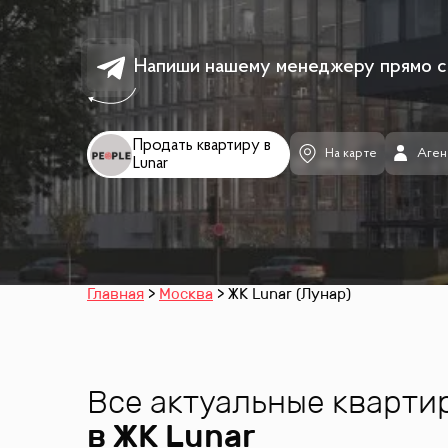
Напиши нашему менеджеру прямо с
Продать квартиру в
На карте
Аген
Lunar
Главная
Москва
ЖК Lunar (Лунар)
Все актуальные кварти
в ЖК
Lunar