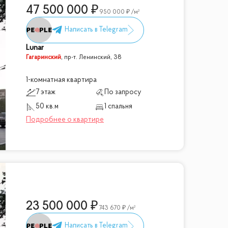
47 500 000
950 000
/м²
Lunar
Гагаринский
,
пр-т. Ленинский, 38
1-комнатная квартира
7 этаж
По запросу
50 кв.м
1 спальня
23 500 000
743 670
/м²