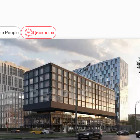
 в People
Дисконты