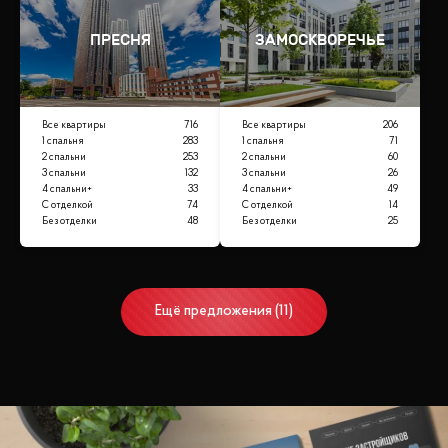
ПРЕСНЯ
ЗАМОСКВОРЕЧЬЕ
Все квартиры
716
Все квартиры
206
1 спальня
283
1 спальня
71
2 спальни
253
2 спальни
60
3 спальни
132
3 спальни
26
4 спальни+
33
4 спальни+
49
С отделкой
74
С отделкой
14
Без отделки
48
Без отделки
25
Ещё
предложения
(
11
)