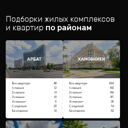
Подборки жилых комплексов
и квартир
по районам
АРБАТ
ХАМОВНИКИ
Все квартиры
48
Все квартиры
434
1 спальня
12
1 спальня
150
2 спальни
13
2 спальни
156
3 спальни
10
3 спальни
87
4 спальни+
11
4 спальни+
35
С отделкой
29
С отделкой
74
Без отделки
14
Без отделки
52