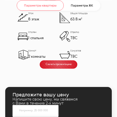
Параметры квартиры
Параметры ЖК
Этаж
Общая площадь
8 этаж
63.8 м²
Спален
Отделка
1 спальня
TBC
Комнат
Санузлов
2 комнаты
TBC
Скачать презентацию
Предложите вашу цену
Напишите свою цену, мы свяжемся
с Вами в течение 2‑х минут