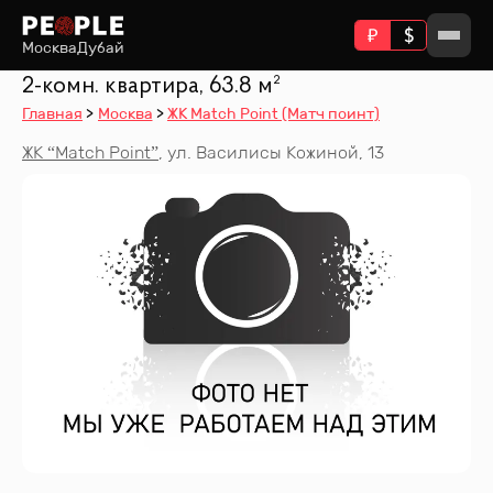
Москва
Дубай
2-комн. квартира, 63.8 м²
Главная
Москва
ЖК Match Point (Матч поинт)
ЖК “
Match Point
”
,
ул. Василисы Кожиной, 13