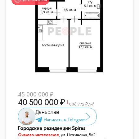
45 000 000
40 500 000
806 772
/м²
Даньслав
Городские резиденции Spires
Очаково-матвеевское
,
ул. Нежинская, 5к2