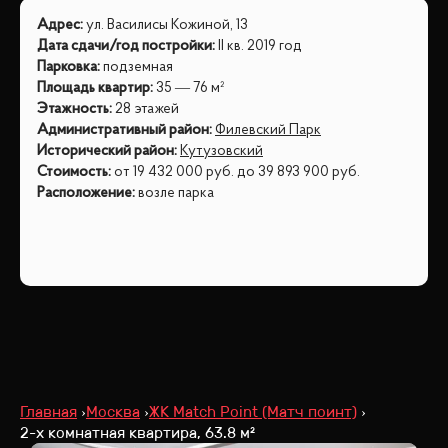
Адрес
:
ул. Василисы Кожиной, 13
Дата сдачи/год постройки
:
II кв. 2019 год
Парковка
:
подземная
Площадь квартир
:
35 — 76 м²
Этажность
:
28 этажей
Административный район
:
Филевский Парк
Исторический район
:
Кутузовский
Стоимость
:
от
19 432 000
руб.
до
39 893 900
руб.
Расположение
:
возле парка
Главная
Москва
ЖК Match Point (Матч поинт)
2-х комнатная квартира, 63.8 м²