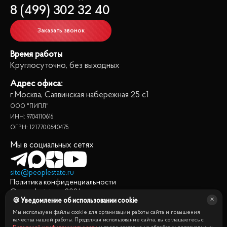
8 (499) 302 32 40
Заказать звонок
Время работы
Круглосуточно, без выходных
Адрес офиса:
г.Москва, Саввинская набережная 25 с1
ООО "ПИПЛ"
ИНН: 9704110616
ОГРН: 1217700640475
Мы в социальных сетях
site@peoplestate.ru
Политика конфиденциальности
© peoplestate.ru
2026
🍪 Уведомление об использовании cookie
Представленная на сайте информация, в т.ч. стоимости
квартир, носит информационный характер и не является
Мы используем файлы cookie для организации работы сайта и повышения
публичной офертой. Условия продажи квартиры могут быть
качества нашей работы. Продолжая использование сайта, вы соглашаетесь с