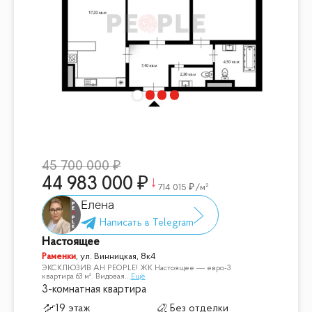
45 700 000
44 983 000
714 015
/м²
Елена
Настоящее
Раменки
,
ул. Винницкая, 8к4
ЭКСКЛЮЗИВ АН PEOPLE! ЖК Настоящее — евро-3
квартира 63 м². Видовая
...
Ещё
3-комнатная квартира
19 этаж
Без отделки