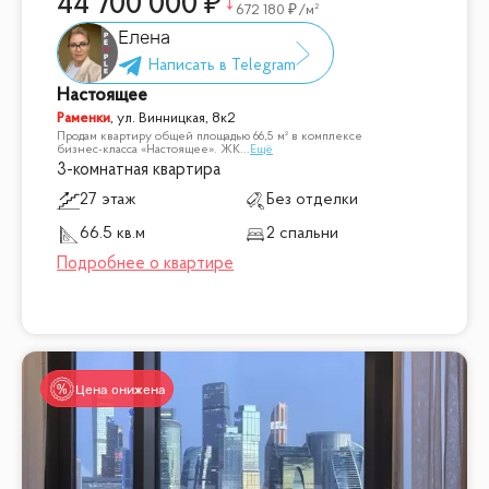
44 700 000
672 180
/м²
Елена
Настоящее
Раменки
,
ул. Винницкая, 8к2
Продам квартиру общей площадью 66,5 м² в комплексе
бизнес-класса «Настоящее». ЖК
...
Ещё
3-комнатная квартира
27 этаж
Без отделки
66.5 кв.м
2 спальни
Цена снижена