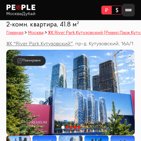
Москва
Дубай
2-комн. квартира, 41.8 м²
Главная
Москва
ЖК River Park Кутузовский (Ривер Парк Кут
ЖК “
River Park Кутузовский
”
,
пр-д. Кутузовский, 16А/1
Планировки