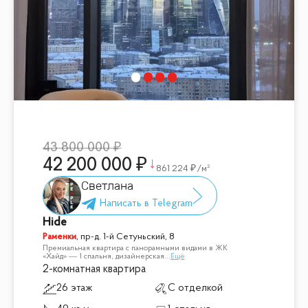
43 800 000
42 200 000
861 224
/м²
Светлана
Hide
Раменки
,
пр-д. 1-й Сетуньский, 8
Премиальная квартира с панорамными видами в ЖК
«Хайд» — 1 спальня, дизайнерская
...
Ещё
2-комнатная квартира
26 этаж
С отделкой