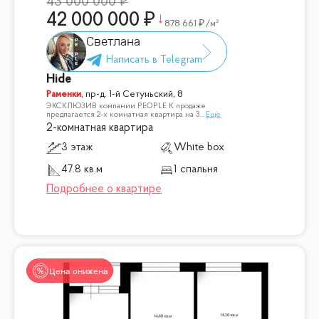
43 000 000
42 000 000
878 661
/м²
Светлана
Hide
Раменки
,
пр-д. 1-й Сетуньский, 8
ЭКСКЛЮЗИВ компании PEOPLE К продаже
предлагается 2-х комнатная квартира на 3
...
Ещё
2-комнатная квартира
3 этаж
White box
47.8 кв.м
1 спальня
Цена снижена