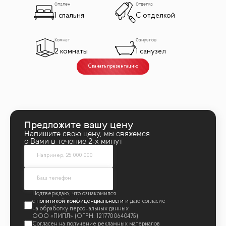
• Переуступка;
Спален
Отделка
• Быстрый выход на сделку.
1 спальня
С отделкой
▎ О жилом комплексе
Комнат
Санузлов
"River Park Кутузовский" — это уникальный проект в стиле
2 комнаты
1 санузел
эко-футуризма, который станет самым масштабным и
Скачать презентацию
высокотехнологичным жилым комплексом на Кутузовском
проспекте. Расположенный в престижном районе
Дорогомилово, он воплотит концепцию Family Premium,
создавая идеальные условия для жизни.
Предложите вашу цену
▎ Удобное расположение и транспортная доступность
Напишите свою цену, мы свяжемся
• На берегу Москвы-реки, напротив Москва-Сити
с Вами в течение 2‑х минут
• 600 метров до Кутузовского проспекта• Удобный съезд
с ТТК и прямой выезд на МКАД
• В пешей доступности станции метро: Фили, Парк
Победы, Кутузовская и МЦД Фили
политикой конфиденциальности
▎ Архитектура и инфраструктура
Архитектурное бюро ADM создало уникальные фасады,