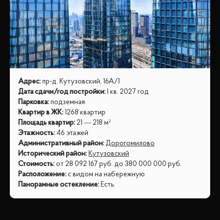
Адрес
:
пр-д. Кутузовский, 16А/1
Дата сдачи/год постройки
:
I кв. 2027 год
Парковка
:
подземная
Квартир в ЖК
:
1268 квартир
Площадь квартир
:
21 — 218 м²
Этажность
:
46 этажей
Административный район
:
Дорогомилово
Исторический район
:
Кутузовский
Стоимость
:
от
28 092 167
руб.
до
380 000 000
руб.
Расположение
:
с видом на набережную
Панорамные остекление
:
Есть