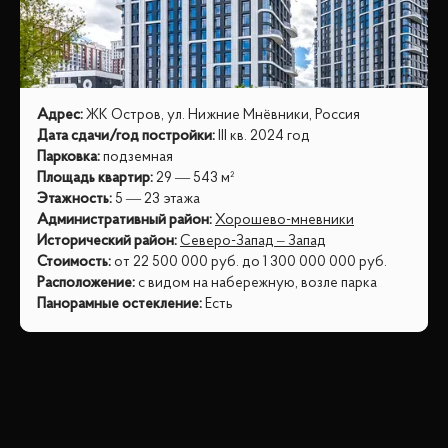
Адрес
:
ЖК Остров, ул. Нижние Мнёвники, Россия
Дата сдачи/год постройки
:
III кв. 2024 год
Парковка
:
подземная
Площадь квартир
:
29 — 543 м²
Этажность
:
5 — 23 этажа
Административный район
:
Хорошево-мневники
Исторический район
:
Северо-Запад – Запад
Стоимость
:
от
22 500 000
руб.
до
1 300 000 000
руб.
Расположение
:
с видом на набережную, возле парка
Панорамные остекление
:
Есть