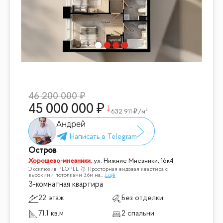
46 200 000
45 000 000
632 911
/м²
Андрей
Остров
Хорошево-мневники
,
ул. Нижние Мневники, 16к4
Эксклюзив PEOPLE 🥇 Просторная видовая квартира с
высокими потолками 3.6м на
...
Ещё
3-комнатная квартира
22 этаж
Без отделки
71.1 кв.м
2 спальни