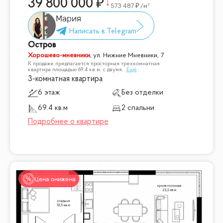
39 800 000
573 487
/м²
Мария
Остров
Хорошево-мневники
,
ул. Нижние Мневники, 7
К продаже предлагается просторная трехкомнатная
квартира площадью 69.4 кв.м. с двумя
...
Ещё
3-комнатная квартира
6 этаж
Без отделки
69.4 кв.м
2 спальни
Цена снижена