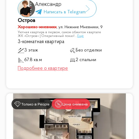
Александр
Остров
Хорошево-мневники
,
ул. Нижние Мневники, 9
Уютная квартира в первом, самом обжитом квартале
ЖК «Остров» | Оперативный показ!
...
Ещё
3-комнатная квартира
3 этаж
Без отделки
67.8 кв.м
2 спальни
Только в People
Цена снижена