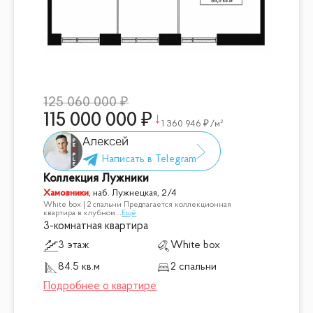
125 060 000
115 000 000
1 360 946
/м²
Алексей
Коллекция Лужники
Хамовники
,
наб. Лужнецкая, 2/4
White box | 2 спальни Предлагается коллекционная
квартира в клубном
...
Ещё
3-комнатная квартира
3 этаж
White box
84.5 кв.м
2 спальни