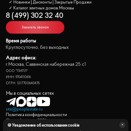
✓ Новинки | Дисконты | Закрытые Продажи
✓ Каталог элитных домов
 Москвы
8 (499) 302 32 40
Заказать звонок
Время работы
Круглосуточно, без выходных
Адрес офиса:
г.Москва, Саввинская набережная 25 с1
ООО "ПИПЛ"
ИНН: 9704110616
ОГРН: 1217700640475
Мы в социальных сетях
site@peoplestate.ru
Политика конфиденциальности
© peoplestate.ru
2026
🍪 Уведомление об использовании cookie
Представленная на сайте информация, в т.ч. стоимости