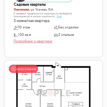
Садовые кварталы
Хамовники
,
ул. Усачева, 15А
К продаже предлагается квартира со свободной
планировкой в жилом комплексе
...
Ещё
3-комнатная квартира
10 этаж
Без отделки
130 кв.м
2 спальни
Цена снижена