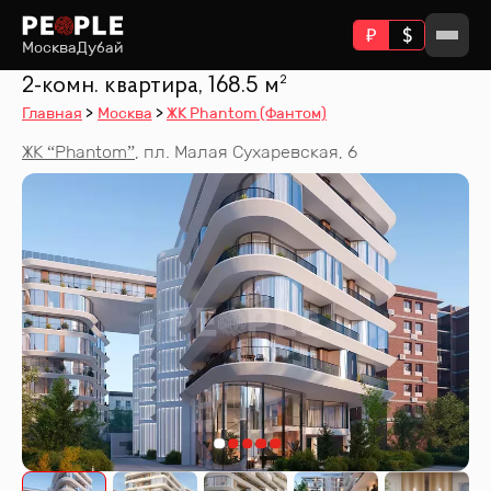
Москва
Дубай
2-комн. квартира, 168.5 м²
Главная
Москва
ЖК Phantom (Фантом)
ЖК “
Phantom
”
,
пл. Малая Сухаревская, 6