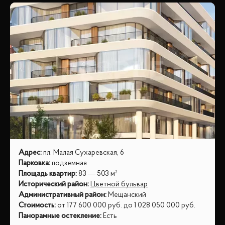
Адрес
:
пл. Малая Сухаревская, 6
Парковка
:
подземная
Площадь квартир
:
83 — 503 м²
Исторический район
:
Цветной бульвар
Административный район
:
Мещанский
Стоимость
:
от
177 600 000
руб.
до
1 028 050 000
руб.
Панорамные остекление
:
Есть