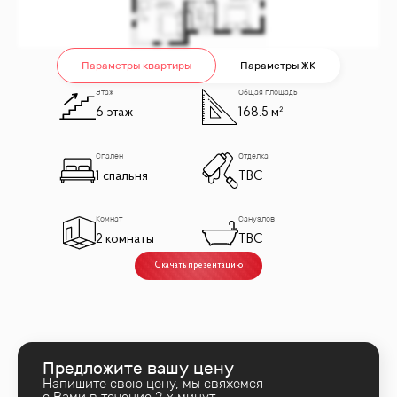
Параметры квартиры
Параметры ЖК
Этаж
Общая площадь
6 этаж
168.5 м²
Спален
Отделка
1 спальня
TBC
Комнат
Санузлов
2 комнаты
TBC
Скачать презентацию
Предложите вашу цену
Напишите свою цену, мы свяжемся
с Вами в течение 2‑х минут