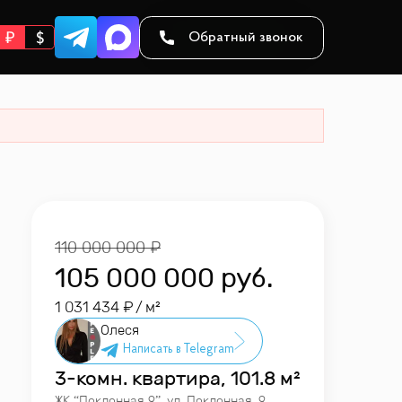
Обратный звонок
110 000 000
105 000 000
руб.
1 031 434
/ м²
Олеся
3-комн. квартира, 101.8 м²
ЖК “
Поклонная 9
”
,
ул. Поклонная, 9