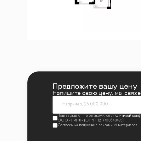
— Удобная система хранения вещей
— Кладовое помещение для сезонного хр
—
Машиноместо
в подземном паркинге 🅿️
🛋
Мебель и отделка
В апартаментах выполнена отделка в стиле
владельцев.
— Натуральный паркет «елочка»
— Высокие двери
— Качественная сантехника премиум-клас
— Большие окна с видом на Москва-Сити
Предложите вашу цену
Частично остается мебель и техника, что 
Напишите свою цену, мы свяж
🚇
Транспортная доступность
Комплекс находится в районе с отличной 
политикой конф
— 7 минут пешком до метро Кутузовская
— 10 минут до метро Парк Победы
— Удобный выезд на Кутузовский проспе