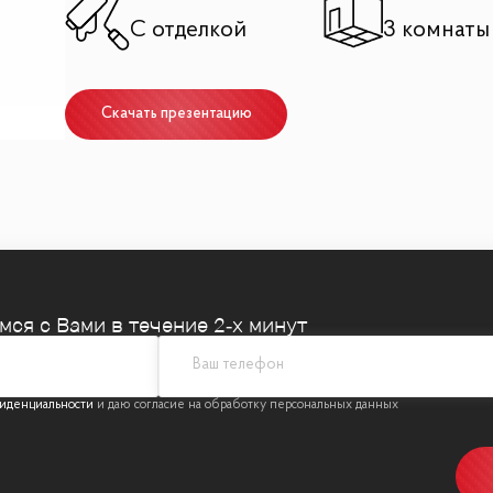
С отделкой
3 комнаты
анения
Скачать презентацию
 «Вне Времени»: сочетание классики и современных 
са
позволяет быстро заехать и начать жить с комфортом.
емся
с Вами в течение 2‑х минут
транспортной доступностью:
иденциальности
кт и ТТК