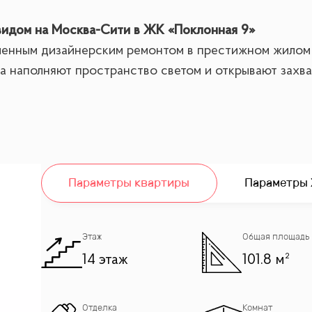
видом на Москва-Сити в ЖК «Поклонная 9»
менным дизайнерским ремонтом в престижном жилом
кна наполняют пространство светом и открывают захв
Параметры квартиры
Параметры
ртной жизни в центре города:
щая зону отдыха и столовую
бной и санузлом
Этаж
Общая площадь
14 этаж
101.8 м²
Отделка
Комнат