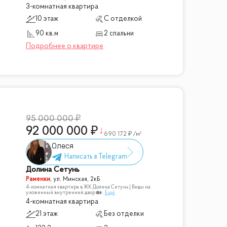
3-комнатная квартира
10 этаж
С отделкой
90 кв.м
2 спальни
95 000 000
92 000 000
690 172
/м²
Олеся
Долина Сетунь
Раменки
,
ул. Минская, 2кБ
4-комнатная квартира в ЖК Долина Сетунь | Виды на
ухоженный внутренний двор 🏡
...
Ещё
4-комнатная квартира
21 этаж
Без отделки