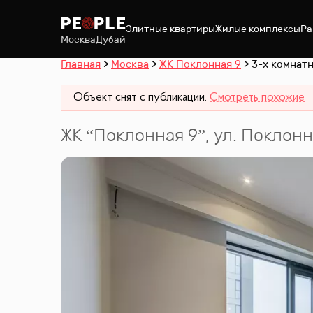
Элитные квартиры
Жилые комплексы
Ра
Москва
Дубай
Главная
Москва
ЖК Поклонная 9
3-х комнатн
Объект снят с публикации.
Смотреть похожие
ЖК “
Поклонная 9
”
,
ул. Поклонн