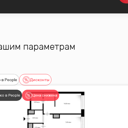
томобиле
 пятизвездочного отеля:
вашим параметрам
 в People
Дисконты
гулок и спорта
ко в People
Цена снижена
ение