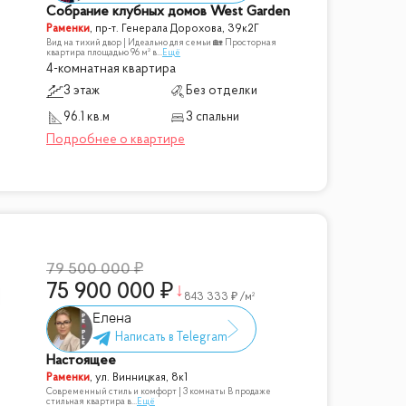
Собрание клубных домов West Garden
кских небоскребов. Элитная архитектура,
Раменки
,
пр-т. Генерала Дорохова, 39к2Г
Вид на тихий двор | Идеально для семьи 🏡 Просторная
квартира площадью 96 м² в
...
Ещё
 центре Москвы.
4-комнатная квартира
3 этаж
Без отделки
96.1 кв.м
3 спальни
79 500 000
75 900 000
843 333
/м²
Елена
Настоящее
Раменки
,
ул. Винницкая, 8к1
Современный стиль и комфорт | 3 комнаты В продаже
стильная квартира в
...
Ещё