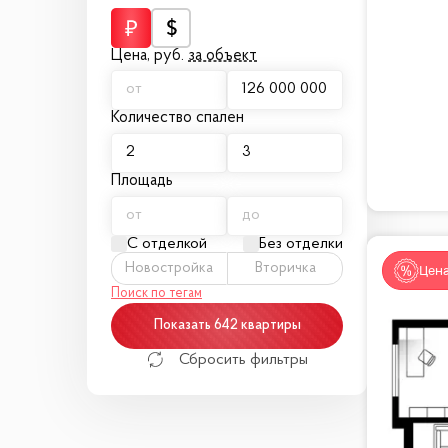
📍
О комплексе
ЖК «Поклонная 9» — это 34-этажный дом, 
Цена,
руб.
за объект
премиальные материалы и панорамные вид
Если вы цените качество, статус и удобст
Количество спален
Звоните и записывайтесь на просмотр — а
Площадь
С отделкой
Без отделки
Новостройка
Вторичка
Цена
Поиск по тегам
Показать 642 квартиры
Сбросить фильтры