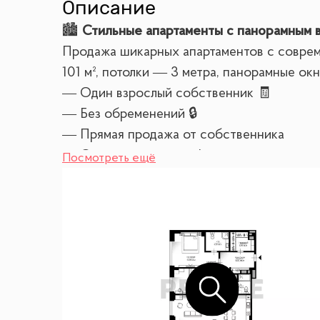
Описание
🏙
Стильные апартаменты с панорамным 
Продажа шикарных апартаментов с совре
101 м², потолки — 3 метра, панорамные о
— Один взрослый собственник 🧾
— Без обременений 🔒
— Прямая продажа от собственника
— Оперативный показ!
Посмотреть ещё
✨
Планировка и пространство
Апартаменты идеально подойдут для комфо
— Просторная кухня-гостиная, объединяю
— Мастер-спальня с собственной гардеро
— Вторая спальня для гостей или семьи
— Отдельная постирочная
— Второй санузел