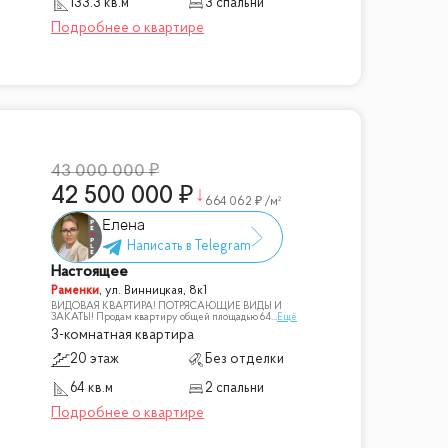
133.3 кв.м
3 спальни
43 000 000
42 500 000
664 062
/м²
Елена
Настоящее
Раменки
,
ул. Винницкая, 8к1
ВИДОВАЯ КВАРТИРА! ПОТРЯСАЮЩИЕ ВИДЫ И
ЗАКАТЫ! Продам квартиру общей площадью 64
...
Ещё
3-комнатная квартира
20 этаж
Без отделки
64 кв.м
2 спальни