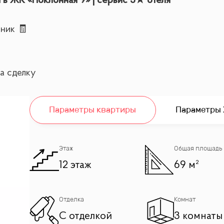
 в ЖК «Поклонная 9» | сервис 5★ отеля
ник 🧾
а сделку
Параметры квартиры
Параметры
12 этаже с стильной отделкой в концепции «Вне врем
 комнатой
Этаж
Общая площадь
к детскую или кабинет)
12 этаж
69 м²
 Лужники
Отделка
Комнат
С отделкой
3 комнаты