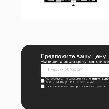
— Премиальная отделка под ключ в стиле
— Панорамные окна, инженерные системы 
🏙 О жилом комплексе «Поклонная 9»
— Жилой комплекс премиум-класса на 32 
— Архитектура в стиле нью-йоркских не
— Обслуживание от 5★ отеля Enzo: консь
Предложите вашу цену
Напишите свою цену, мы свяж
⚙️ Инфраструктура комплекса
— рестораны, бутики, продуктовые магази
политикой конф
— СПА-центр, бассейн 25 м, фитнес-центр
— Коворкинг, конференц-зал, сигарные ко
🚇 Транспортная доступность и район