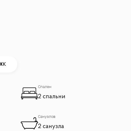
 ЖК
ени».
Спален
2 спальни
Санузлов
2 санузла