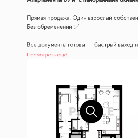
Апартаменты 69 м² с панорамными окнами
Прямая продажа. Один взрослый собствен
Без обременений ✅
Все документы готовы — быстрый выход н
Посмотреть ещё
🏠 Планировка и особенности
Современные 3-комнатные апартаменты на 
— Просторная гостиная с кухней
— Мастер-спальня с собственной ванной
— Вторая спальня (можно использовать ка
— 2 санузла
— 3 панорамных окна с видами на МГУ и
🛋 Оснащение и комфорт