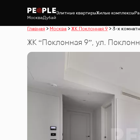
Элитные квартиры
Жилые комплексы
Ра
Москва
Дубай
Главная
Москва
ЖК Поклонная 9
3-х комнатн
ЖК “
Поклонная 9
”
,
ул. Поклонн