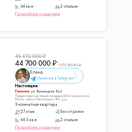
64 кв.м
2 спальни
45 470 000
44 700 000
672 180
/м²
Елена
Настоящее
Раменки
,
ул. Винницкая, 8к2
Продам квартиру общей площадью 66,5 м² в комплексе
бизнес-класса «Настоящее». ЖК
...
Ещё
3-комнатная квартира
27 этаж
Без отделки
66.5 кв.м
2 спальни