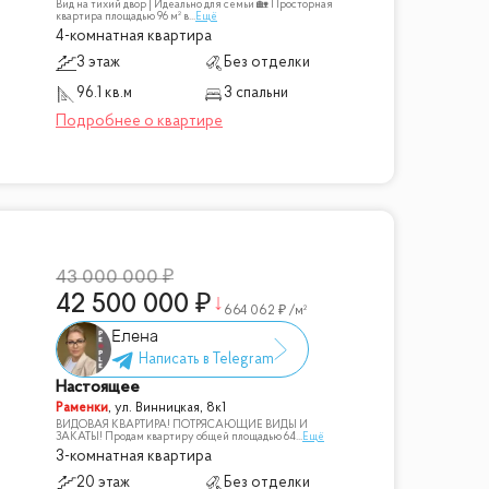
Вид на тихий двор | Идеально для семьи 🏡 Просторная
квартира площадью 96 м² в
...
Ещё
4-комнатная квартира
3 этаж
Без отделки
96.1 кв.м
3 спальни
43 000 000
42 500 000
664 062
/м²
Елена
Настоящее
Раменки
,
ул. Винницкая, 8к1
ВИДОВАЯ КВАРТИРА! ПОТРЯСАЮЩИЕ ВИДЫ И
ЗАКАТЫ! Продам квартиру общей площадью 64
...
Ещё
3-комнатная квартира
20 этаж
Без отделки