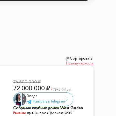
м видом на центр Москвы — отличное
Сортировать:
По популярности
76 500 000
72 000 000
749 219
/м²
Влада
Собрание клубных домов West Garden
Раменки
,
пр-т. Генерала Дорохова, 39к2Г