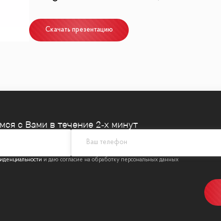
 «Вне времени»
Скачать презентацию
класса deluxe
этажа
боскрёбов
ерж, уборка, доставка, личный помощник
емся
с Вами в течение 2‑х минут
ны
иденциальности
 Crocus Fitness 1000 м²
мнаты