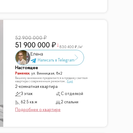
52 900 000
51 900 000
830 400
/м²
Елена
Настоящее
Раменки
,
ул. Винницкая, 8к2
Вашему вниманию предлагается в продажу светлая
квартира с современным ремонтом.
...
Ещё
2-комнатная квартира
3 этаж
С отделкой
62.5 кв.м
2 спальни