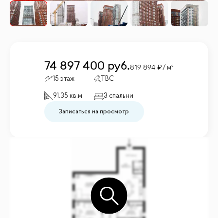
74 897 400
руб.
819 894
/ м²
15 этаж
TBC
91.35 кв.м
3 спальни
Записаться на просмотр