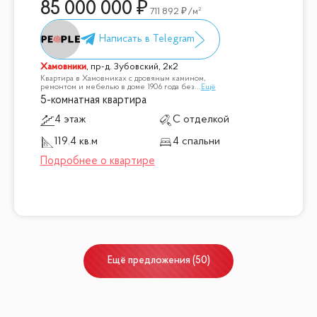
85 000 000
711 892
/м²
Хамовники
,
пр-д. Зубовский, 2к2
Квартира в Хамовниках с дровяным камином,
ремонтом и мебелью в доме 1906 года без
...
Ещё
5-комнатная квартира
4 этаж
С отделкой
119.4 кв.м
4 спальни
Ещё
предложения
(
50
)