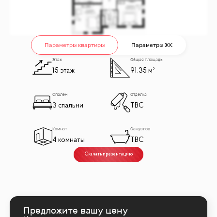
Параметры квартиры
Параметры ЖК
Этаж
Общая площадь
15 этаж
91.35 м²
Спален
Отделка
3 спальни
TBC
Комнат
Санузлов
4 комнаты
TBC
Скачать презентацию
Предложите вашу цену