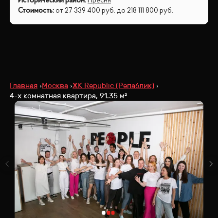
Исторический район
:
Пресня
Стоимость
:
от
27 339 400
руб.
до
218 111 800
руб.
Главная
Москва
ЖК Republic (Репаблик)
4-х комнатная квартира, 91.35 м²