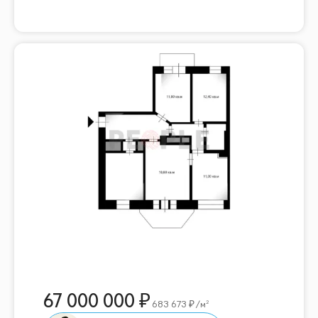
67 000 000
683 673
/м²