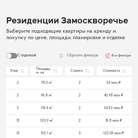
Резиденции Замоскворечье
Выберите подходящие квартиры на аренду и
покупку по цене, площади, планировке и отделке
1
С отделкой
Сбросить фильтры
Все фильтры
Площадь,
Этаж
Спален
Стоимость
м. кв
2
78.3 м²
2
53 млн
2
96.8 м²
2
45.98 млн
2
119.4 м²
2
54.92 млн
13
120.9 м²
2
76.8 млн
13
192.1 м²
3
122.03 млн