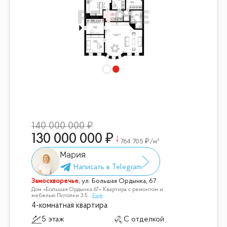
140 000 000
130 000 000
764 705
/м²
Мария
Замоскворечье
,
ул. Большая Ордынка, 67
Дом «Большая Ордынка 67» Квартира с ремонтом и
мебелью Потолки 3.5
...
Ещё
4-комнатная квартира
5 этаж
С отделкой