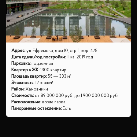
Адрес
:
ул. Ефремова, дом 10, стр. 1, кор. 4/8
Дата сдачи/год постройки
:
III кв. 2019 год
Парковка
:
подземная
Квартир в ЖК
:
1300 квартир
Площадь квартир
:
55 — 333 м²
Этажность
:
12 этажей
Район
:
Хамовники
Стоимость
:
от
89 000 000
руб.
до
1 900 000 000
руб.
Расположение
:
возле парка
Панорамные остекление
:
Есть