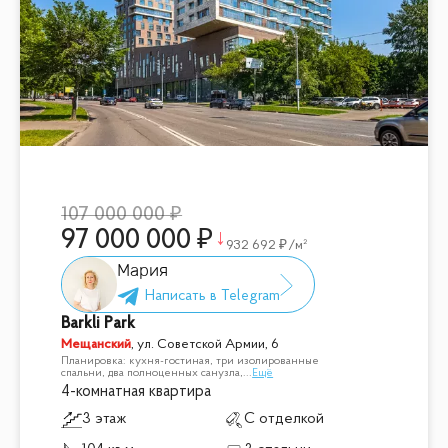
107 000 000
97 000 000
932 692
/м²
Мария
Barkli Park
Мещанский
,
ул. Советской Армии, 6
Планировка: кухня-гостиная, три изолированные
спальни, два полноценных санузла,
...
Ещё
4-комнатная квартира
3 этаж
С отделкой