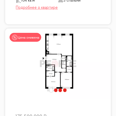
104 кв.м
3 спальни
Цена снижена