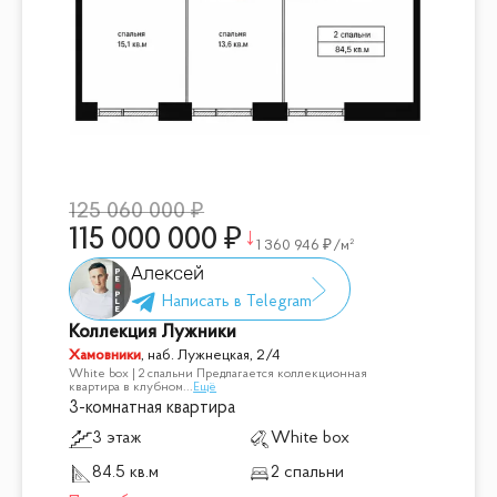
автовладельцев
🔥 Уникальное предложение в одном из лучших районов
Москвы!
📞 Звоните прямо сейчас, чтобы узнать подробности и
записаться на просмотр!
125 060 000
115 000 000
1 360 946
/м²
Алексей
Коллекция Лужники
Хамовники
,
наб. Лужнецкая, 2/4
White box | 2 спальни Предлагается коллекционная
квартира в клубном
...
Ещё
3-комнатная квартира
3 этаж
White box
84.5 кв.м
2 спальни