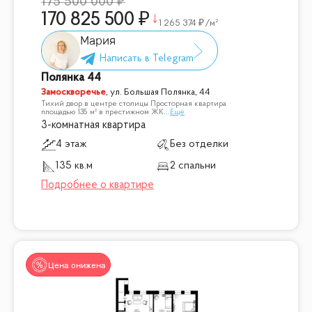
175 500 000
170 825 500
1 265 374
/м²
Мария
Полянка 44
Замоскворечье
,
ул. Большая Полянка, 44
Тихий двор в центре столицы Просторная квартира
площадью 135 м² в престижном ЖК
...
Ещё
3-комнатная квартира
4 этаж
Без отделки
135 кв.м
2 спальни
Цена снижена