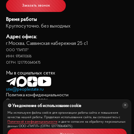
Заказать звонок
Время работы
Круглосуточно, без выходных
Адрес офиса:
г.Москва, Саввинская набережная 25 с1
ООО "ПИПЛ"
ИНН: 9704110616
ОГРН: 1217700640475
Мы в социальных сетях
site@peoplestate.ru
Политика конфиденциальности
© peoplestate.ru
2026
🍪 Уведомление об использовании cookie
Представленная на сайте информация, в т.ч. стоимости
квартир, носит информационный характер и не является
Мы используем файлы cookie для организации работы сайта и повышения
публичной офертой. Условия продажи квартиры могут быть
качества нашей работы. Продолжая использование сайта, вы соглашаетесь с
Политикой конфиденциальности
и даете согласие на обработку персональных
изменены собственником без уведомления.
данных ООО «ПИПЛ» (ОГРН: 1217700640475).