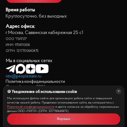
Время работы
Круглосуточно, без выходных
Адрес офиса:
г.Москва, Саввинская набережная 25 с1
ООО "ПИПЛ"
ИНН: 9704110616
ОГРН: 1217700640475
Мы в социальных сетях
site@peoplestate.ru
Политика конфиденциальности
© peoplestate.ru
2026
🍪 Уведомление об использовании cookie
Представленная на сайте информация, в т.ч. стоимости
квартир, носит информационный характер и не является
Мы используем файлы cookie для организации работы сайта и повышения
публичной офертой. Условия продажи квартиры могут быть
качества нашей работы. Продолжая использование сайта, вы соглашаетесь с
Политикой конфиденциальности
и даете согласие на обработку персональных
изменены собственником без уведомления.
данных ООО «ПИПЛ» (ОГРН: 1217700640475).
Хорошо