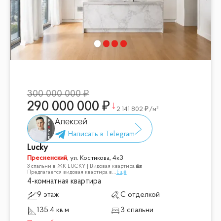
300 000 000
290 000 000
2 141 802
/м²
Алексей
Lucky
Пресненский
,
ул. Костикова, 4к3
3 спальни в ЖК LUCKY | Видовая квартира 🏡
Предлагается видовая квартира в
...
Ещё
4-комнатная квартира
9 этаж
С отделкой
135.4 кв.м
3 спальни