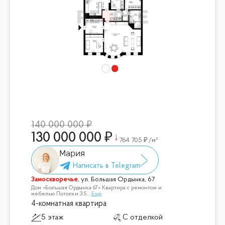
140 000 000
130 000 000
764 705
/м²
Мария
Замоскворечье
,
ул. Большая Ордынка, 67
Дом «Большая Ордынка 67» Квартира с ремонтом и
мебелью Потолки 3.5
...
Ещё
4-комнатная квартира
5 этаж
С отделкой