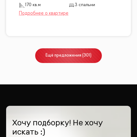
170 кв.м
3 спальни
Ещё
предложения
(
301
)
Хочу подборку! Не хочу
искать :)