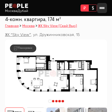
Москва
Дубай
4-комн. квартира, 174 м²
Главная
Москва
ЖК Sky View (Скай Вью)
ЖК “
Sky View
”
,
ул. Дружинниковская, 15
Планировки