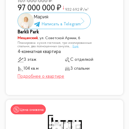
107 000 000
97 000 000
932 692
/м²
Мария
Barkli Park
Мещанский
,
ул. Советской Армии, 6
Планировка: кухня-гостиная, три изолированные
спальни, два полноценных санузла,
...
Ещё
4-комнатная квартира
3 этаж
С отделкой
104 кв.м
3 спальни
Цена снижена