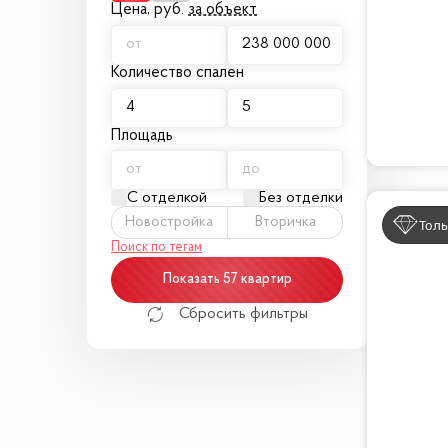
Цена,
руб.
за объект
центре Москвы!
Звоните и записывайтесь на просмотр уже
Количество спален
Площадь
С отделкой
Без отделки
Новостройка
Вторичка
Толь
Поиск по тегам
Показать 57 квартир
Сбросить фильтры