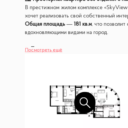
В престижном жилом комплексе «SkyView»
хочет реализовать свой собственный интер
Общая площадь — 181 кв.м
, что позволи
вдохновляющими видами на город.
✨
Планировка и преимущества:
Посмотреть ещё
— Просторная совмещенная кухня-гостин
— 3 изолированные спальни
— 3 санузла, что обеспечит удобство для
— Большая гардеробная для хранения
—
Панорамные окна
, наполняющие кварт
— Квартира продается
без мебели
— своб
🧾
Условия сделки:
— Прямая продажа от взрослого собстве