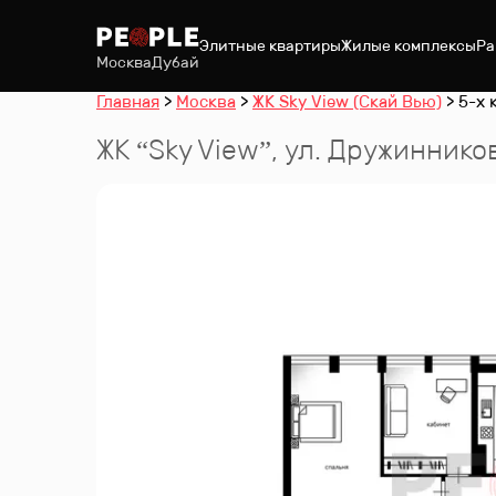
Элитные квартиры
Жилые комплексы
Ра
Москва
Дубай
Главная
Москва
ЖК Sky View (Скай Вью)
5-х 
ЖК “
Sky View
”
,
ул. Дружинников