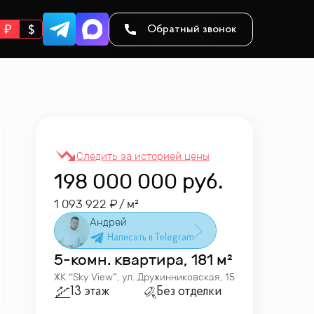
Обратный звонок
198 000 000
руб.
1 093 922
/ м²
Андрей
5-комн. квартира, 181 м²
ЖК “
Sky View
”
,
ул. Дружинниковская, 15
13 этаж
Без отделки