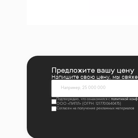
— Без обременений
— Все документы готовы для быстрой сде
🏢
О жилом комплексе «SkyView»:
Современный премиальный комплекс, соче
— Монолитно-кирпичное здание из четыр
— Эксклюзивный консьерж-сервис 24/7
— Система видеонаблюдения и контроля 
Предложите вашу цену
— Просторные дизайнерские лобби и зон
Напишите свою цену, мы свяж
— Супермаркет, рестораны, фитнес-центр,
— Огороженная, озелененная территория
политикой конф
— Гостевая автостоянка
🌳
Инфраструктура и расположение:
— На территории: детские и спортивные 