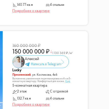
140.77 кв.м
4 спальни
160 000 000
150 000 000
1 130 369
/м²
Алексей
Lucky
Пресненский
,
ул. Костикова, 4к6
Выполнена узаконенная перепланировка из 4-х в 5-
комнатную квартиру. Комфортный для жизни
...
Ещё
5-комнатная квартира
2 этаж
С отделкой
132.7 кв.м
4 спальни