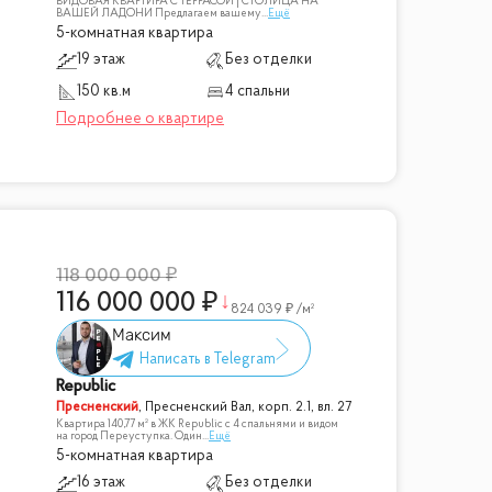
ВИДОВАЯ КВАРТИРА С ТЕРРАСОЙ | СТОЛИЦА НА
ВАШЕЙ ЛАДОНИ Предлагаем вашему
...
Ещё
5-комнатная квартира
19 этаж
Без отделки
150 кв.м
4 спальни
118 000 000
116 000 000
824 039
/м²
Максим
Republic
Пресненский
,
Пресненский Вал, корп. 2.1, вл. 27
Квартира 140,77 м² в ЖК Republic с 4 спальнями и видом
на город Переуступка. Один
...
Ещё
5-комнатная квартира
16 этаж
Без отделки