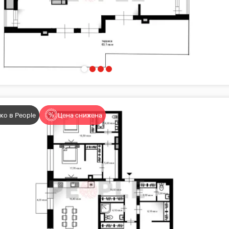
 сегодня! ✨
ко в People
Цена снижена