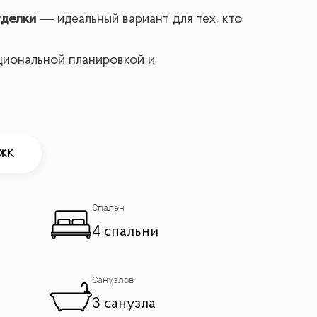
тделки
— идеальный вариант для тех, кто
циональной планировкой и
 ЖК
Спален
тр Москвы
4 спальни
Санузлов
3 санузла