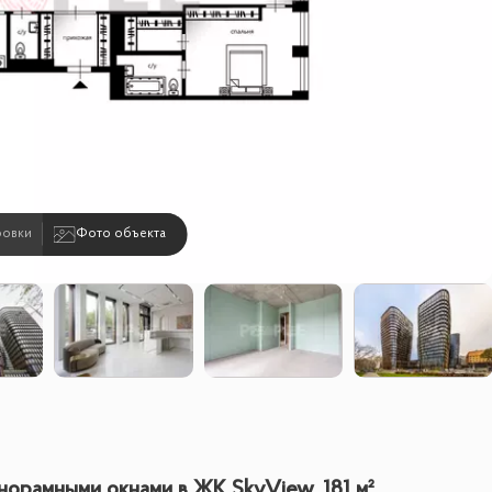
ровки
Фото объекта
норамными окнами в ЖК SkyView, 181 м²