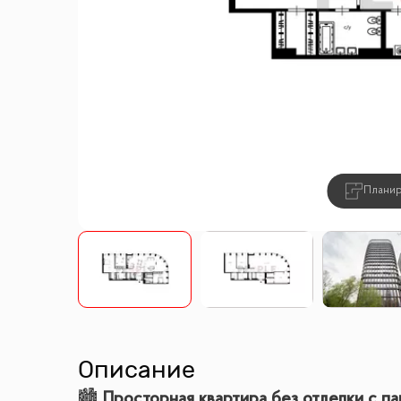
Плани
Описание
🏙
Просторная квартира без отделки с па