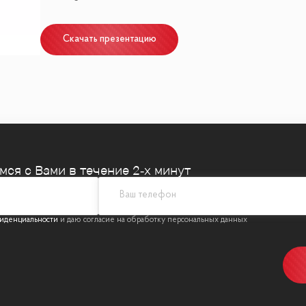
лки
Скачать презентацию
тающий роскошь, комфорт и развитую инфраструкту
ех секций
доступа
ы отдыха
емся
с Вами в течение 2‑х минут
 бассейн прямо в комплексе
иденциальности
площадки