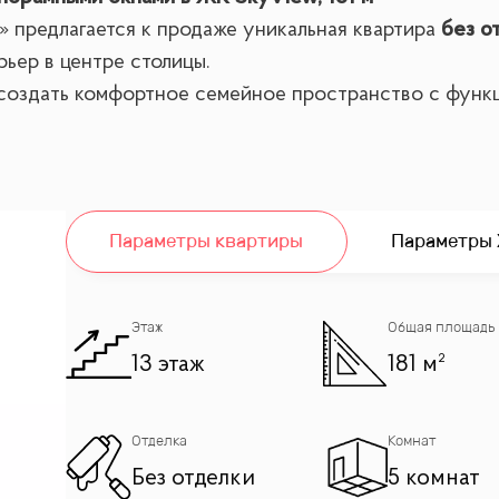
 предлагается к продаже уникальная квартира
без о
ьер в центре столицы.
т создать комфортное семейное пространство с функ
ая
Параметры квартиры
Параметры
 всей семьи
Этаж
Общая площадь
иру светом и открывающие великолепные виды на цен
13 этаж
181 м²
ода для любых дизайнерских идей
Отделка
Комнат
Без отделки
5 комнат
нника