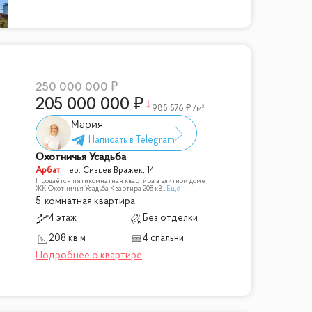
250 000 000
205 000 000
985 576
/м²
Мария
Охотничья Усадьба
Арбат
,
пер. Сивцев Вражек, 14
Продаётся пятикомнатная квартира в элитном доме
ЖК Охотничья Усадьба Квартира 208 кВ
...
Ещё
5-комнатная квартира
4 этаж
Без отделки
208 кв.м
4 спальни