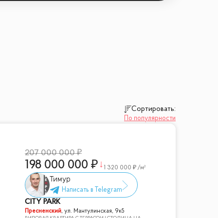
тельные учреждения
Сортировать:
По популярности
207 000 000
198 000 000
1 320 000
/м²
Тимур
CITY PARK
ать свою мечту о комфортной жизни в
Пресненский
,
ул. Мантулинская, 9к5