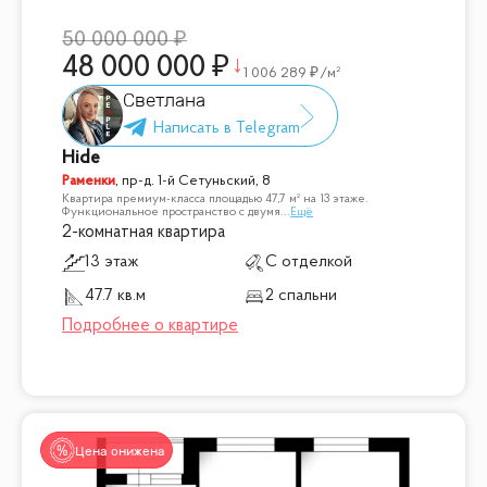
50 000 000
48 000 000
1 006 289
/м²
Светлана
Hide
Раменки
,
пр-д. 1-й Сетуньский, 8
Квартира премиум-класса площадью 47,7 м² на 13 этаже.
Функциональное пространство с двумя
...
Ещё
2-комнатная квартира
13 этаж
С отделкой
47.7 кв.м
2 спальни
Цена снижена