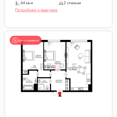
Часть паркингов - с возможностью установки зарядных
64 кв.м
2 спальни
устройств для электромобилей.
УСЛОВИЯ СДЕЛКИ
Прямая продажа
Один собственник
Все документы готовы
Цена снижена
Звоните или пишите!
Отвечу на вопросы, оперативный показ.