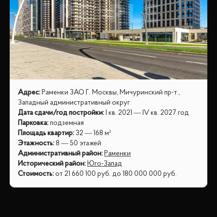
Адрес
:
Раменки ЗАО Г. Москвы, Мичуринский пр-т.,
Западный административный округ
Дата сдачи/год постройки
:
I кв. 2021 — IV кв. 2027 год
Парковка
:
подземная
Площадь квартир
:
32 — 168 м²
Этажность
:
8 — 50 этажей
Административный район
:
Раменки
Исторический район
:
Юго-Запад
Стоимость
:
от
21 660 100
руб.
до
180 000 000
руб.