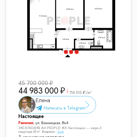
45 700 000
44 983 000
714 015
/м²
Елена
Настоящее
Раменки
,
ул. Винницкая, 8к4
ЭКСКЛЮЗИВ АН PEOPLE! ЖК Настоящее — евро-3
квартира 63 м². Видовая
...
Ещё