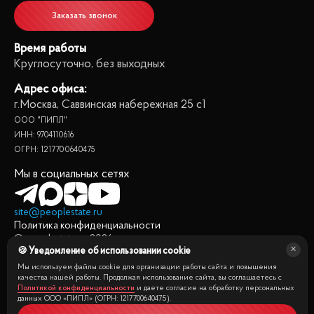
Заказать звонок
Время работы
Круглосуточно, без выходных
Адрес офиса:
г.Москва, Саввинская набережная 25 с1
ООО "ПИПЛ"
ИНН: 9704110616
ОГРН: 1217700640475
Мы в социальных сетях
site@peoplestate.ru
Политика конфиденциальности
© peoplestate.ru
2026
🍪 Уведомление об использовании cookie
Представленная на сайте информация, в т.ч. стоимости
квартир, носит информационный характер и не является
Мы используем файлы cookie для организации работы сайта и повышения
публичной офертой. Условия продажи квартиры могут быть
качества нашей работы. Продолжая использование сайта, вы соглашаетесь с
Политикой конфиденциальности
и даете согласие на обработку персональных
изменены собственником без уведомления.
данных ООО «ПИПЛ» (ОГРН: 1217700640475).