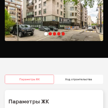
городской жизни.
Расположенный в тихом старинном переулке, который
пересекается с Пречистенской набережной, жилой комплекс
«Спутник» окружен богатой культурной и исторической
инфраструктурой. В непосредственной близости находятся музеи,
кафе, рестораны и магазины, предлагая все необходимое для
насыщенной и удобной жизни. Дорога до Кремля займет всего 10
минут на автомобиле, что позволяет быстро добраться до главных
достопримечательностей столицы.
Жилой комплекс «Спутник» — это не просто место для жизни, это
пространство, где гармония и комфорт встречаются с историей и
культурой Москвы. Здесь каждый день наполнен уютом, эстетикой и
удобством. Присоединяйтесь к числу счастливых обладателей
жилья в этом уникальном комплексе и ощутите все преимущества
жизни в одном из самых престижных районов столицы.
Параметры ЖК
Ход строительства
Параметры ЖК