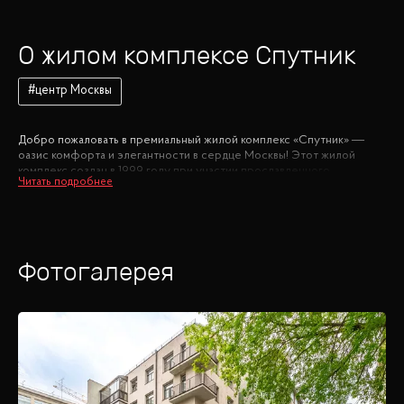
О жилом комплексе
Спутник
#
центр Москвы
Добро пожаловать в премиальный жилой комплекс «Спутник» —
оазис комфорта и элегантности в сердце Москвы! Этот жилой
комплекс создан в 1999 году при участии прославленного
архитектурного бюро «Остоженка» и олицетворяет собой
гармонию современности и исторического наследия.
Комплекс представляет собой здание переменной этажности (от 3
до 7 этажей), которое привлекает внимание своим изысканным
Фотогалерея
архитектурным стилем. Фасад выполнен в светлых тонах, а
элегантные эркеры и балконы добавляют зданию утонченности и
легкости. Этот стиль идеально вписывается в атмосферу
исторической застройки района Остоженки, создавая единое
целое с окружающими памятниками архитектуры.
Внутренняя территория жилого комплекса благоустроена и
закрыта для посторонних, обеспечивая максимальную
безопасность и приватность для жильцов. Здесь вы найдете
подземный паркинг, что является неотъемлемой частью комфорта