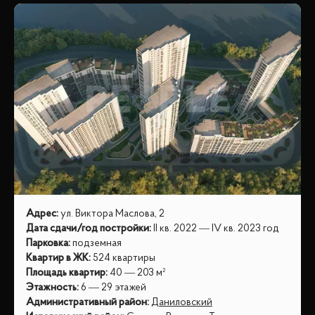
Адрес
:
ул. Виктора Маслова, 2
Дата сдачи/год постройки
:
II кв. 2022 — IV кв. 2023 год
Парковка
:
подземная
Квартир в ЖК
:
524 квартиры
Площадь квартир
:
40 — 203 м²
Этажность
:
6 — 29 этажей
Административный район
:
Даниловский