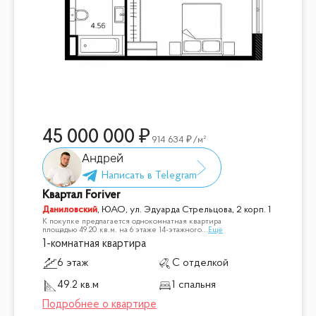
45 000 000
914 634
/м²
Андрей
Квартал Foriver
Даниловский
,
ЮАО, ул. Эдуарда Стрельцова, 2 корп. 1
К покупке предлагается однокомнатная квартира
площадью 49.20 кв.м. на 6 этаже 14-этажного
...
Ещё
1-комнатная квартира
6 этаж
С отделкой
49.2 кв.м
1 спальня