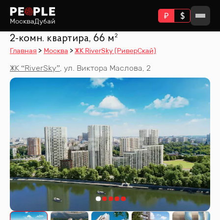
Москва
Дубай
2-комн. квартира, 66 м²
Главная
Москва
ЖК RiverSky (РиверСкай)
ЖК “
RiverSky
”
,
ул. Виктора Маслова, 2