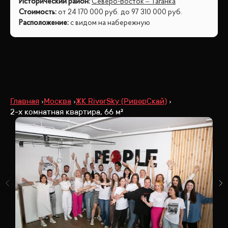
Исторический район
:
Северо-Восток – Таганка
Стоимость
:
от
24 170 000
руб.
до
97 310 000
руб.
Расположение
:
с видом на набережную
Главная
Москва
ЖК RiverSky (РиверСкай)
2-х комнатная квартира, 66 м²