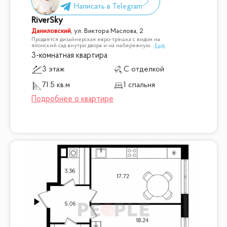
RiverSky
Даниловский
,
ул. Виктора Маслова, 2
Продаётся дизайнерская евро-трёшка с видом на
японский сад внутри двора и на набережную
...
Ещё
3-комнатная квартира
3 этаж
С отделкой
71.5 кв.м
1 спальня