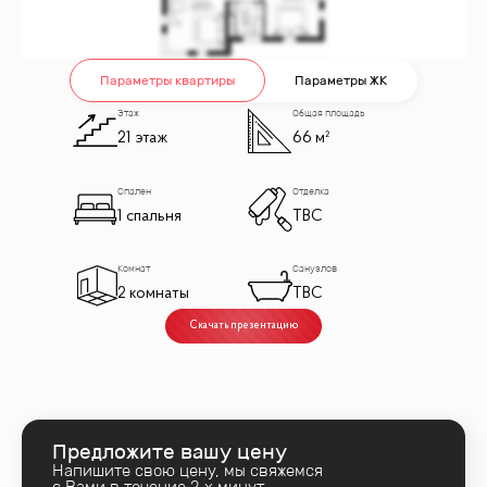
Параметры квартиры
Параметры ЖК
Этаж
Общая площадь
21 этаж
66 м²
Спален
Отделка
1 спальня
TBC
Комнат
Санузлов
2 комнаты
TBC
Скачать презентацию
Предложите вашу цену
Напишите свою цену, мы свяжемся
с Вами в течение 2‑х минут