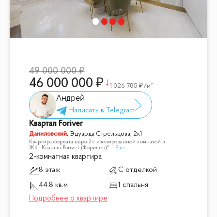
49 000 000
46 000 000
1 026 785
/м²
Андрей
Квартал Foriver
Даниловский
,
Эдуарда Стрельцова, 2к1
Квартира формата евро-2 с изолированной комнатой в
ЖК "Квартал Foriver (Форивер)".
...
Ещё
2-комнатная квартира
8 этаж
С отделкой
44.8 кв.м
1 спальня