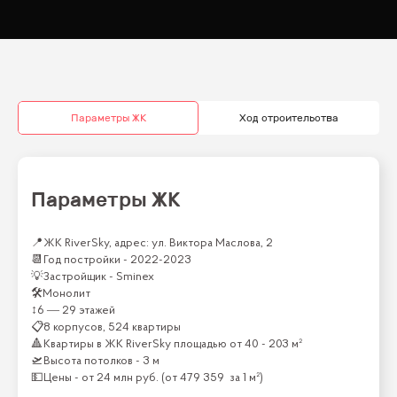
Параметры ЖК
Ход строительства
Параметры ЖК
📍
ЖК RiverSky, адрес: ул. Виктора Маслова, 2
📆
Год постройки -
2022-2023
💡
Застройщик -
Sminex
🛠
Монолит
↕
6 — 29 этажей
📋
8 корпусов, 524 квартиры
🔺
Квартиры
в ЖК
RiverSky
площадью от
40 - 203 м²
🛫
Высота потолков -
3 м
💵
Цены -
от
24 млн
руб.
(от
479 359
за 1 м²)