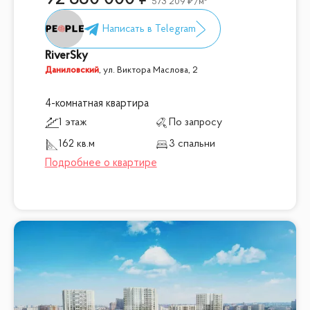
573 209
/м²
RiverSky
Даниловский
,
ул. Виктора Маслова, 2
4-комнатная квартира
1 этаж
По запросу
162 кв.м
3 спальни