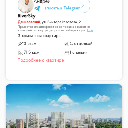
Андрей
RiverSky
Даниловский
,
ул. Виктора Маслова, 2
Продаётся дизайнерская евро-трёшка с видом на
японский сад внутри двора и на набережную
...
Ещё
3-комнатная квартира
3 этаж
С отделкой
71.5 кв.м
1 спальня