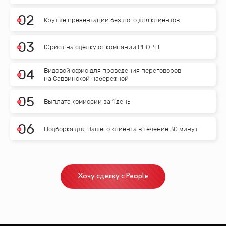
0
2
Крутые презентации без лого для клиентов
0
3
Юрист на сделку от компании PEOPLE
Видовой офис для проведения переговоров
0
4
на Саввинской набережной
0
5
Выплата комиссии за 1 день
0
6
Подборка для Вашего клиента в течение 30 минут
Хочу сделку с People