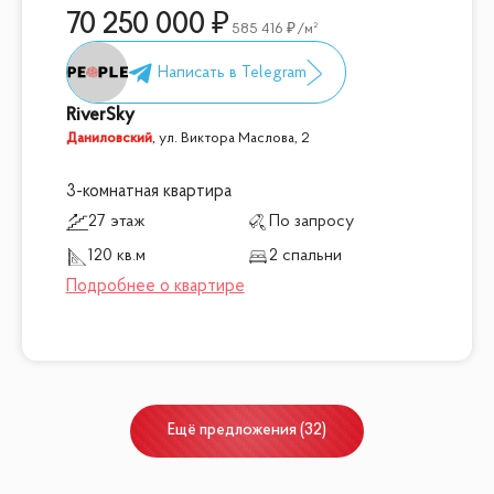
70 250 000
585 416
/м²
RiverSky
Даниловский
,
ул. Виктора Маслова, 2
3-комнатная квартира
27 этаж
По запросу
120 кв.м
2 спальни
Ещё
предложения
(
32
)