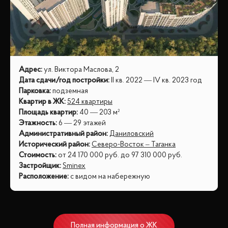
Адрес
:
ул. Виктора Маслова, 2
Дата сдачи/год постройки
:
II кв. 2022 — IV кв. 2023 год
Парковка
:
подземная
Квартир в ЖК
:
524 квартиры
Площадь квартир
:
40 — 203 м²
Этажность
:
6 — 29 этажей
Административный район
:
Даниловский
Исторический район
:
Северо-Восток – Таганка
Стоимость
:
от
24 170 000
руб.
до
97 310 000
руб.
Застройщик
:
Sminex
Расположение
:
с видом на набережную
Полная информация о ЖК