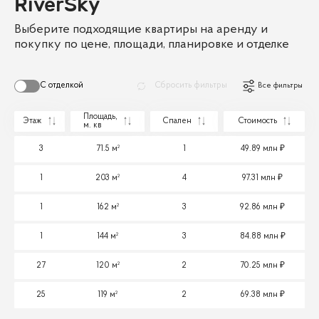
RiverSky
Выберите подходящие квартиры на аренду и
покупку по цене, площади, планировке и отделке
С отделкой
Сбросить фильтры
Все фильтры
Площадь,
Этаж
Спален
Стоимость
м. кв
3
71.5 м²
1
49.89 млн
1
203 м²
4
97.31 млн
1
162 м²
3
92.86 млн
1
144 м²
3
84.88 млн
27
120 м²
2
70.25 млн
25
119 м²
2
69.38 млн