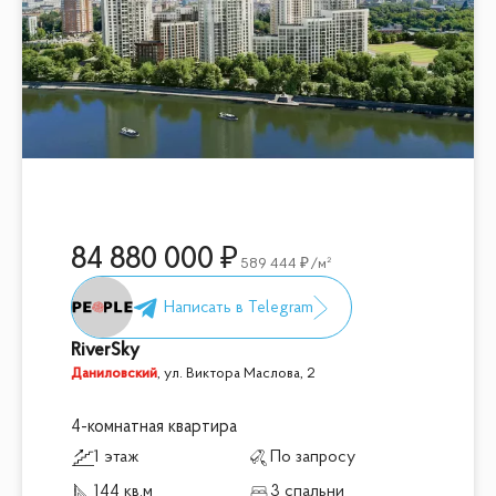
84 880 000
589 444
/м²
RiverSky
Даниловский
,
ул. Виктора Маслова, 2
4-комнатная квартира
1 этаж
По запросу
144 кв.м
3 спальни