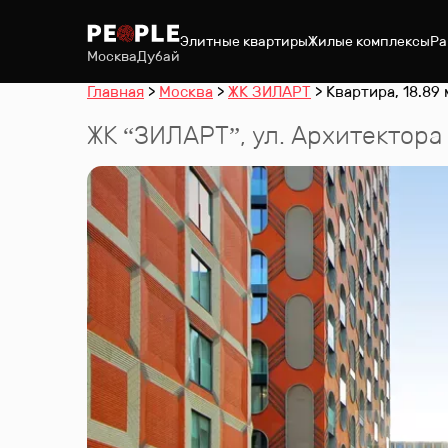
Элитные квартиры
Жилые комплексы
Ра
Москва
Дубай
Главная
Москва
ЖК ЗИЛАРТ
Квартира, 18.89 
ЖК “
ЗИЛАРТ
”
,
ул. Архитектора