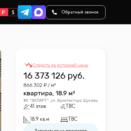
Обратный звонок
16 373 126
руб.
866 302
/ м²
квартира, 18.9 м²
ЖК “
ЗИЛАРТ
”
,
ул. Архитектора Щусева
41 этаж
TBC
18.9 кв.м
TBC