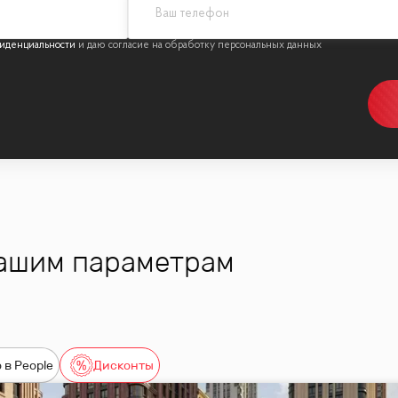
иденциальности
вашим параметрам
 в People
Дисконты