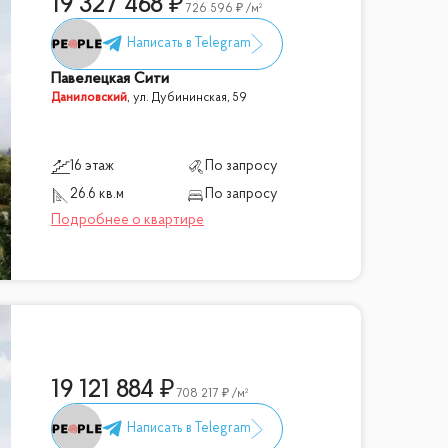
19 327 468
726 596
/м²
Павелецкая Сити
Даниловский
,
ул. Дубининская, 59
16 этаж
По запросу
26.6 кв.м
По запросу
19 121 884
708 217
/м²