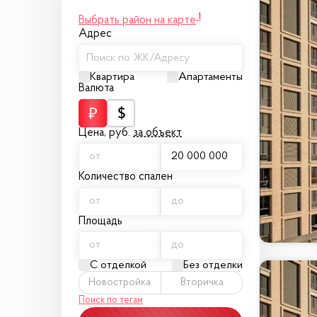
1
Выбрать район на карте
Адрес
Поиск по ЖК/Адресу
Квартира
Апартаменты
Валюта
Цена,
руб.
за объект
Количество спален
Площадь
С отделкой
Без отделки
Новостройка
Вторичка
Поиск по тегам