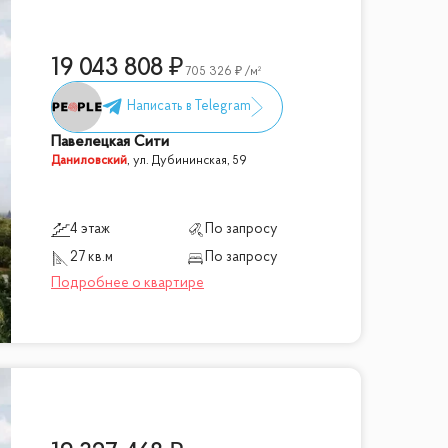
19 043 808
705 326
/м²
Павелецкая Сити
Даниловский
,
ул. Дубининская, 59
4 этаж
По запросу
27 кв.м
По запросу