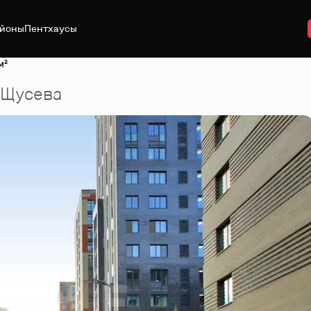
йоны
Пентхаусы
м²
 Щусева