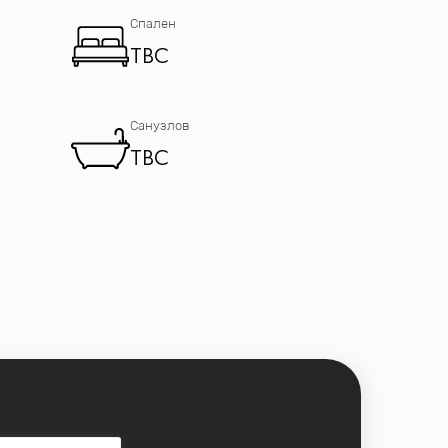
Спален
TBC
Санузлов
TBC