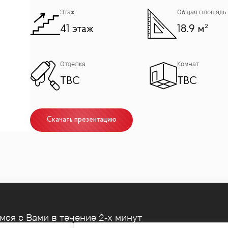
Этаж
Общая площадь
41 этаж
18.9 м²
Отделка
Комнат
TBC
TBC
Скачать презентацию
емся
с Вами в течение 2‑х минут