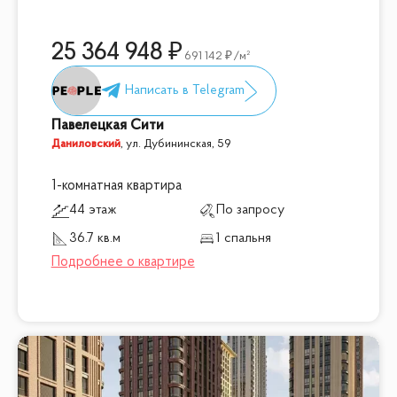
25 364 948
691 142
/м²
Павелецкая Сити
Даниловский
,
ул. Дубининская, 59
1-комнатная квартира
44 этаж
По запросу
36.7 кв.м
1 спальня