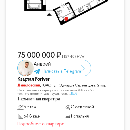
75 000 000
1 157 407
/м²
Андрей
Квартал Foriver
Даниловский
,
ЮАО, ул. Эдуарда Стрельцова, 2 корп. 1
Экcклюзивная квaртирa в пpемиальном ЖК - выбоp
теx, кто цeнит индивидуальность.
...
Ещё
1-комнатная квартира
5 этаж
С отделкой
64.8 кв.м
1 спальня