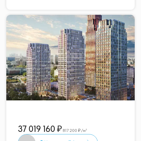
37 019 160
817 200
/м²