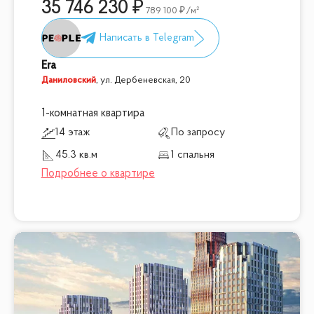
35 746 230
789 100
/м²
Era
Даниловский
,
ул. Дербеневская, 20
1-комнатная квартира
14 этаж
По запросу
45.3 кв.м
1 спальня