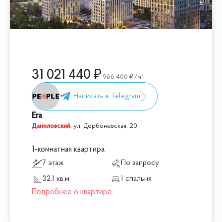
31 021 440
966 400
/м²
Era
Даниловский
,
ул. Дербеневская, 20
1-комнатная квартира
7 этаж
По запросу
32.1 кв.м
1 спальня