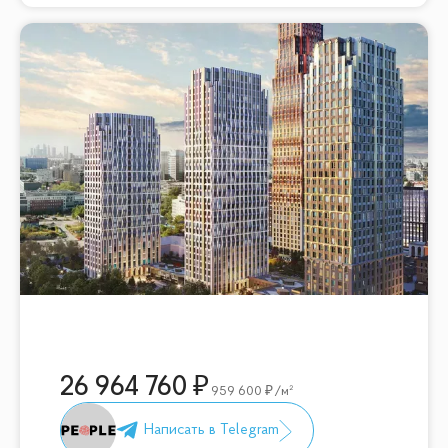
26 964 760
959 600
/м²