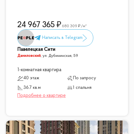
24 967 365
680 309
/м²
Павелецкая Сити
Даниловский
,
ул. Дубининская, 59
1-комнатная квартира
40 этаж
По запросу
36.7 кв.м
1 спальня