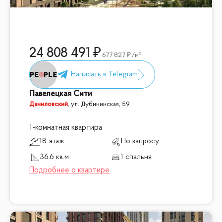
24 808 491
677 827
/м²
Павелецкая Сити
Даниловский
,
ул. Дубининская, 59
1-комнатная квартира
18 этаж
По запросу
36.6 кв.м
1 спальня