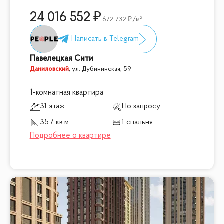
24 016 552
672 732
/м²
Павелецкая Сити
Даниловский
,
ул. Дубининская, 59
1-комнатная квартира
31 этаж
По запросу
35.7 кв.м
1 спальня