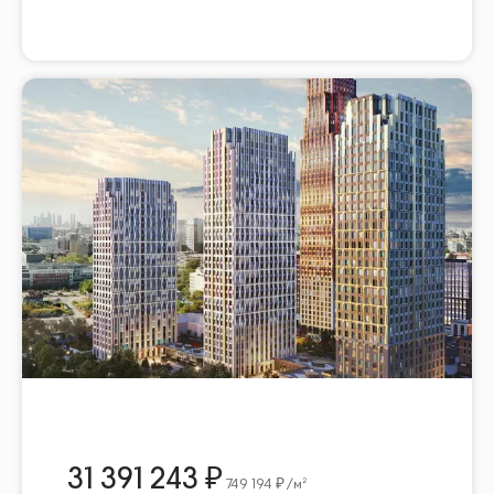
31 391 243
749 194
/м²