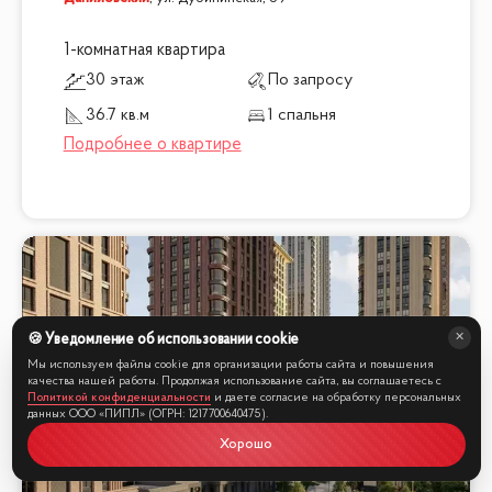
1-комнатная квартира
30 этаж
По запросу
36.7 кв.м
1 спальня
🍪 Уведомление об использовании cookie
Мы используем файлы cookie для организации работы сайта и повышения
качества нашей работы. Продолжая использование сайта, вы соглашаетесь с
Политикой конфиденциальности
и даете согласие на обработку персональных
данных ООО «ПИПЛ» (ОГРН: 1217700640475).
Хорошо