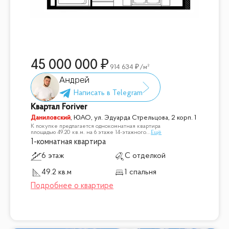
45 000 000
914 634
/м²
Андрей
Квартал Foriver
Даниловский
,
ЮАО, ул. Эдуарда Стрельцова, 2 корп. 1
К покупке предлагается однокомнатная квартира
площадью 49.20 кв.м. на 6 этаже 14-этажного
...
Ещё
1-комнатная квартира
6 этаж
С отделкой
49.2 кв.м
1 спальня