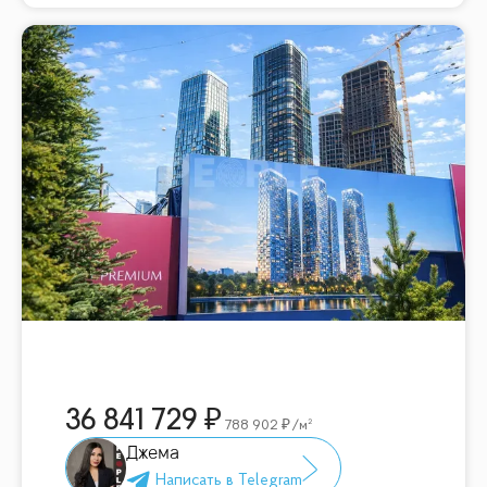
36 841 729
788 902
/м²
Джема