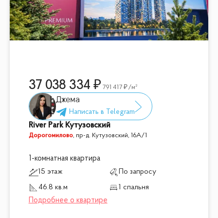
37 038 334
791 417
/м²
Джема
River Park Кутузовский
Дорогомилово
,
пр-д. Кутузовский, 16А/1
1-комнатная квартира
15 этаж
По запросу
46.8 кв.м
1 спальня