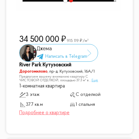
34 500 000
915 119
/м²
Джема
River Park Кутузовский
Дорогомилово
,
пр-д. Кутузовский, 16А/1
Предлагаем вашему вниманию квартиру С
ЧИСТОВОЙ ОТДЕЛКОЙ, площадью 37.3 м² в
...
Ещё
1-комнатная квартира
3 этаж
С отделкой
37.7 кв.м
1 спальня