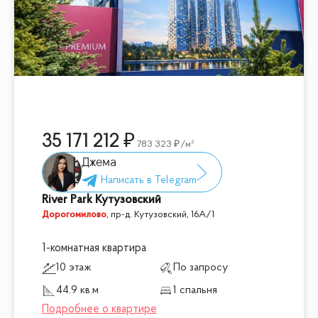
35 171 212
783 323
/м²
Джема
River Park Кутузовский
Дорогомилово
,
пр-д. Кутузовский, 16А/1
1-комнатная квартира
10 этаж
По запросу
44.9 кв.м
1 спальня