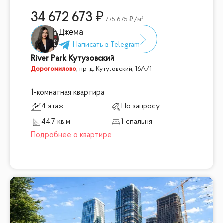
34 672 673
775 675
/м²
Джема
River Park Кутузовский
Дорогомилово
,
пр-д. Кутузовский, 16А/1
1-комнатная квартира
4 этаж
По запросу
44.7 кв.м
1 спальня