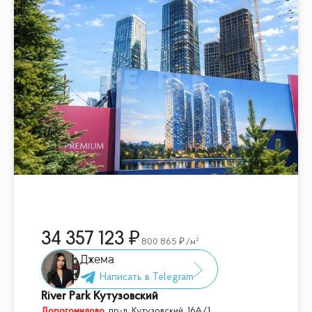
34 357 123
800 865
/м²
Джема
River Park Кутузовский
Дорогомилово
,
пр-д. Кутузовский, 16А/1