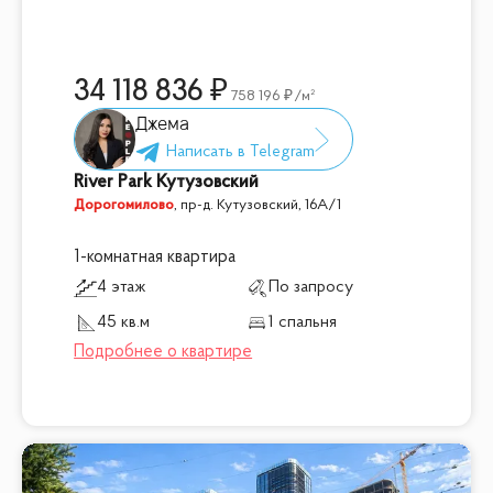
34 118 836
758 196
/м²
Джема
River Park Кутузовский
Дорогомилово
,
пр-д. Кутузовский, 16А/1
1-комнатная квартира
4 этаж
По запросу
45 кв.м
1 спальня