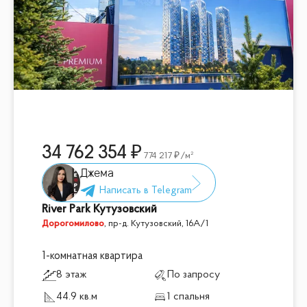
34 762 354
774 217
/м²
Джема
River Park Кутузовский
Дорогомилово
,
пр-д. Кутузовский, 16А/1
1-комнатная квартира
8 этаж
По запросу
44.9 кв.м
1 спальня