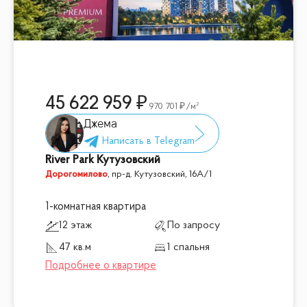
45 622 959
970 701
/м²
Джема
River Park Кутузовский
Дорогомилово
,
пр-д. Кутузовский, 16А/1
1-комнатная квартира
12 этаж
По запросу
47 кв.м
1 спальня