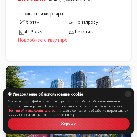
1-комнатная квартира
15 этаж
По запросу
42.9 кв.м
1 спальня
🍪 Уведомление об использовании cookie
Мы используем файлы cookie для организации работы сайта и повышения
качества нашей работы. Продолжая использование сайта, вы соглашаетесь с
Политикой конфиденциальности
и даете согласие на обработку персональных
данных ООО «ПИПЛ» (ОГРН: 1217700640475).
Хорошо