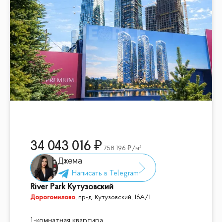
34 043 016
758 196
/м²
Джема
River Park Кутузовский
Дорогомилово
,
пр-д. Кутузовский, 16А/1
1-комнатная квартира