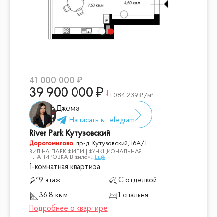
41 000 000
39 900 000
1 084 239
/м²
Джема
River Park Кутузовский
Дорогомилово
,
пр-д. Кутузовский, 16А/1
ВИД НА ПАРК ФИЛИ | ФУНКЦИОНАЛЬНАЯ
ПЛАНИРОВКА В жилом
...
Ещё
1-комнатная квартира
9 этаж
С отделкой
36.8 кв.м
1 спальня