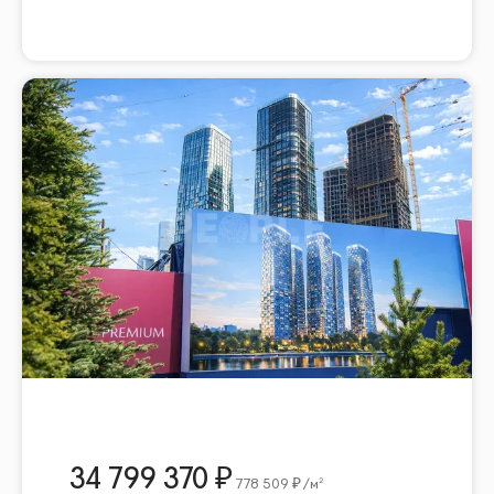
34 799 370
778 509
/м²