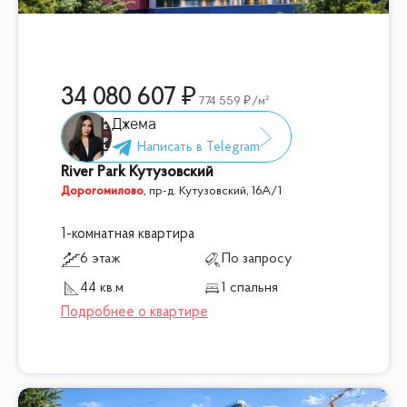
34 080 607
774 559
/м²
Джема
River Park Кутузовский
Дорогомилово
,
пр-д. Кутузовский, 16А/1
1-комнатная квартира
6 этаж
По запросу
44 кв.м
1 спальня