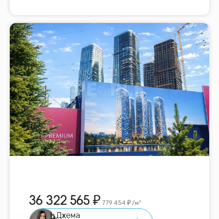
36 322 565
779 454
/м²
Джема