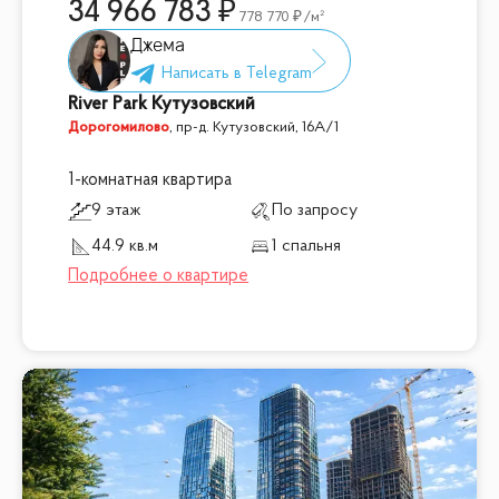
34 966 783
778 770
/м²
Джема
River Park Кутузовский
Дорогомилово
,
пр-д. Кутузовский, 16А/1
1-комнатная квартира
9 этаж
По запросу
44.9 кв.м
1 спальня