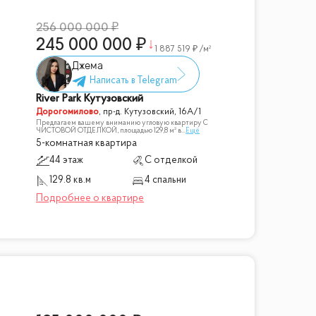
256 000 000
245 000 000
1 887 519
/м²
Джема
River Park Кутузовский
Дорогомилово
,
пр-д. Кутузовский, 16А/1
Предлагаем вашему вниманию угловую квартиру С
ЧИСТОВОЙ ОТДЕЛКОЙ, площадью 129,8 м² в
...
Ещё
5-комнатная квартира
44 этаж
С отделкой
129.8 кв.м
4 спальни