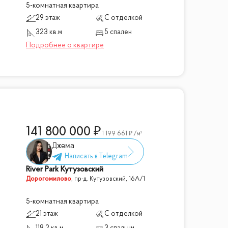
5-комнатная квартира
29 этаж
С отделкой
323 кв.м
5 спален
141 800 000
1 199 661
/м²
Джема
River Park Кутузовский
Дорогомилово
,
пр-д. Кутузовский, 16А/1
5-комнатная квартира
21 этаж
С отделкой