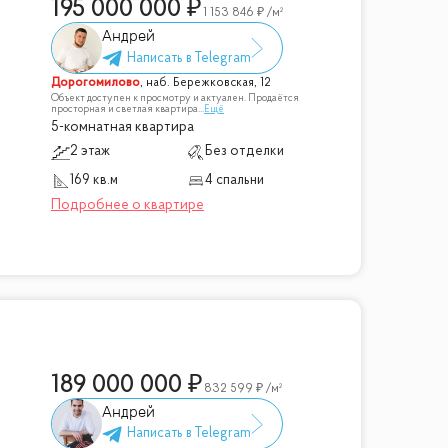
195 000 000
1 153 846
/м²
Андрей
Дорогомилово
,
наб. Бережковская, 12
Объект доступен к просмотру и актуален. Продаётся
просторная и светлая квартира
...
Ещё
5-комнатная квартира
2 этаж
Без отделки
169 кв.м
4 спальни
189 000 000
832 599
/м²
Андрей