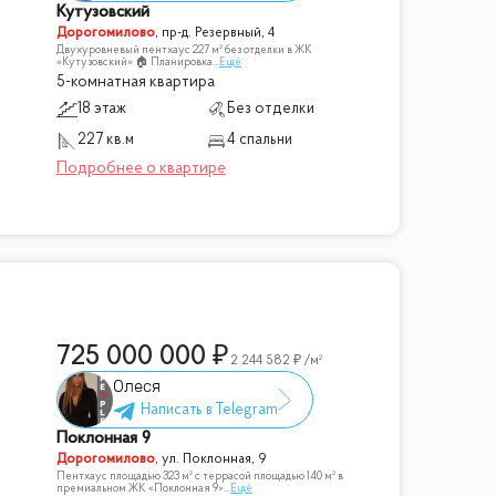
Кутузовский
Дорогомилово
,
пр-д. Резервный, 4
Двухуровневый пентхаус 227 м² без отделки в ЖК
«Кутузовский» 🏠 Планировка
...
Ещё
5-комнатная квартира
18 этаж
Без отделки
227 кв.м
4 спальни
725 000 000
2 244 582
/м²
Олеся
Поклонная 9
Дорогомилово
,
ул. Поклонная, 9
Пентхаус площадью 323 м² с террасой площадью 140 м² в
премиальном ЖК «Поклонная 9»
...
Ещё