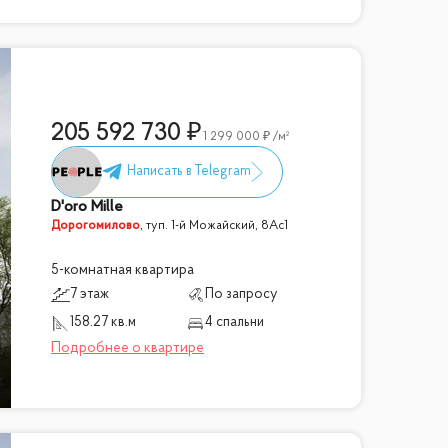
205 592 730
1 299 000
/м²
D'oro Mille
Дорогомилово
,
туп. 1-й Можайский, 8Ас1
5-комнатная квартира
7 этаж
По запросу
158.27 кв.м
4 спальни