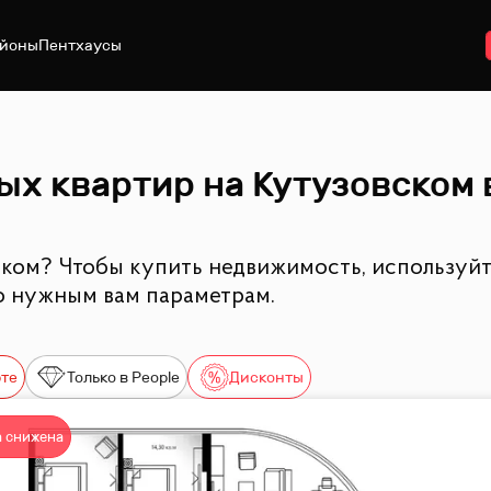
йоны
Пентхаусы
х квартир на Кутузовском 
ком? Чтобы купить недвижимость, используйт
о нужным вам параметрам.
рте
Только в People
Дисконты
 снижена