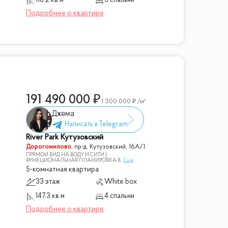
118.2 кв.м
3 спальни
191 490 000
1 300 000
/м²
Джема
River Park Кутузовский
Дорогомилово
,
пр-д. Кутузовский, 16А/1
ПРЯМОЙ ВИД НА ВОДУ И СИТИ |
ФУНКЦИОНАЛЬНАЯ ПЛАНИРОВКА В
...
Ещё
5-комнатная квартира
33 этаж
White box
147.3 кв.м
4 спальни