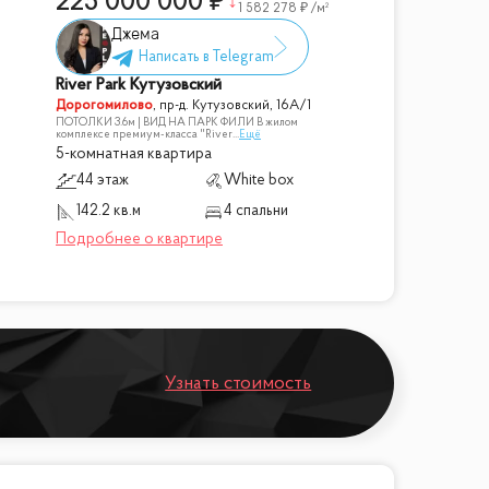
225 000 000
1 582 278
/м²
Джема
River Park Кутузовский
Дорогомилово
,
пр-д. Кутузовский, 16А/1
ПОТОЛКИ 3.6м | ВИД НА ПАРК ФИЛИ В жилом
комплексе премиум-класса "River
...
Ещё
5-комнатная квартира
44 этаж
White box
142.2 кв.м
4 спальни
Узнать стоимость