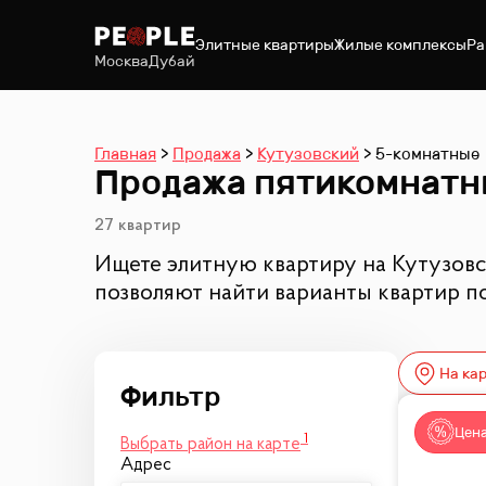
Элитные квартиры
Жилые комплексы
Ра
Москва
Дубай
Главная
Продажа
Кутузовский
5-комнатные
Продажа пятикомнатны
27 квартир
Ищете элитную квартиру на Кутузовс
позволяют найти варианты квартир п
На ка
Цена
1
Выбрать район на карте
Адрес