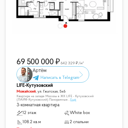
69 500 000
642 329
/м²
Артём
LIFE-Кутузовский
Можайский
,
ул. Гжатская, 5к6
Квартира на западе Москвы в ЖК LIFE - Кутузовский
(ЛАЙФ-Кутузовский) Панорамные
...
Ещё
3-комнатная квартира
12 этаж
White box
108.2 кв.м
2 спальни