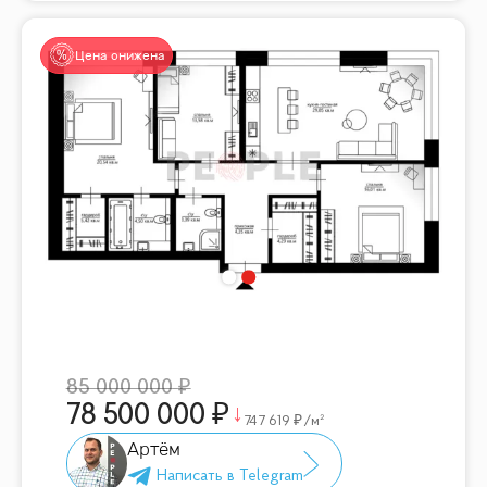
Цена снижена
85 000 000
78 500 000
747 619
/м²
Артём