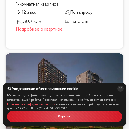
1-комнатная квартира
12 этаж
По запросу
38.07 кв.м
1 спальня
🍪 Уведомление об использовании cookie
Мы используем файлы cookie для организации работы сайта и повышения
качества нашей работы. Продолжая использование сайта, вы соглашаетесь с
Политикой конфиденциальности
и даете согласие на обработку персональных
данных ООО «ПИПЛ» (ОГРН: 1217700640475).
Хорошо