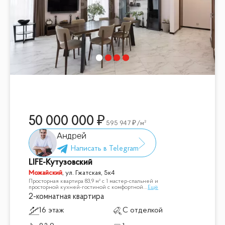
50 000 000
595 947
/м²
Андрей
LIFE-Кутузовский
Можайский
,
ул. Гжатская, 5к4
Просторная квартира 83,9 м² с 1 мастер-спальней и
просторной кухней-гостиной с комфортной
...
Ещё
2-комнатная квартира
16 этаж
С отделкой