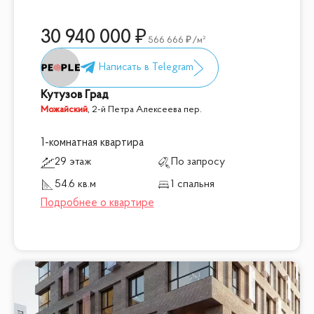
30 940 000
566 666
/м²
Кутузов Град
Можайский
,
2-й Петра Алексеева пер.
1-комнатная квартира
29 этаж
По запросу
54.6 кв.м
1 спальня