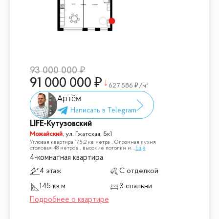
93 000 000
91 000 000
627 586
/м²
Артём
LIFE-Кутузовский
Можайский
,
ул. Гжатская, 5к1
Угловая квартира 145,2 кв метра , Огромная кухня
столовая 48 метров , высокие потолки и
...
Ещё
4-комнатная квартира
4 этаж
С отделкой
145 кв.м
3 спальни