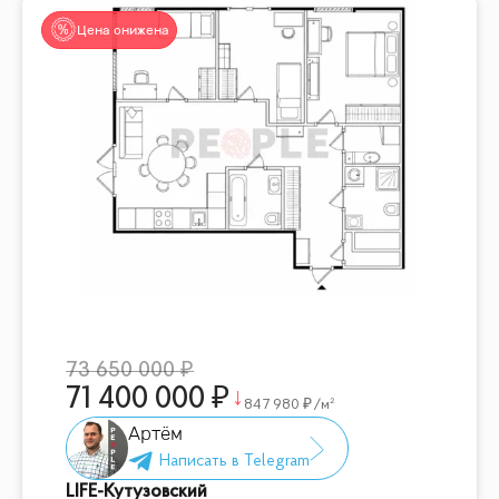
Цена снижена
73 650 000
71 400 000
847 980
/м²
Артём
LIFE-Кутузовский