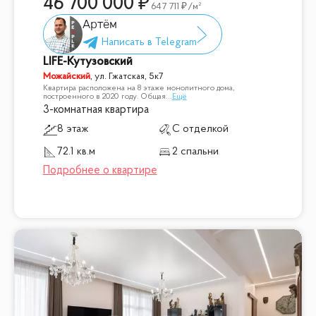
46 700 000
647 711
/м²
Артём
LIFE-Кутузовский
Можайский
,
ул. Гжатская, 5к7
Квартира расположена на 8 этаже монолитного дома,
построенного в 2020 году. Общая
...
Ещё
3-комнатная квартира
8 этаж
С отделкой
72.1 кв.м
2 спальни