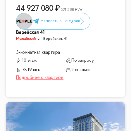
44 927 080
574 588
/м²
Верейская 41
Можайский
,
ул. Верейская, 41
3-комнатная квартира
10 этаж
По запросу
78.19 кв.м
2 спальни