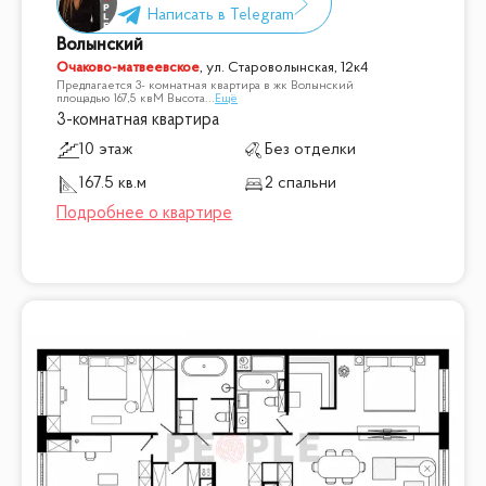
Волынский
Очаково-матвеевское
,
ул. Староволынская, 12к4
Предлагается 3- комнатная квартира в жк Волынский
площадью 167,5 квМ Высота
...
Ещё
3-комнатная квартира
10 этаж
Без отделки
167.5 кв.м
2 спальни