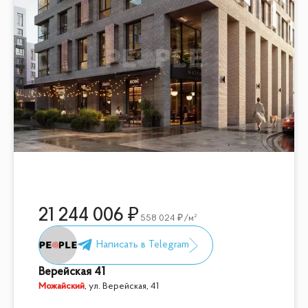
21 244 006
558 024
/м²
Верейская 41
Можайский
,
ул. Верейская, 41