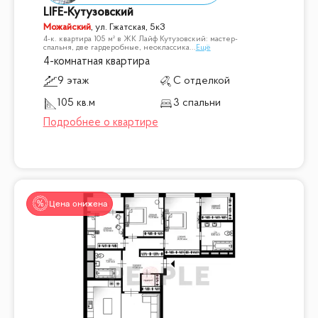
LIFE-Кутузовский
Можайский
,
ул. Гжатская, 5к3
4-к. квартира 105 м² в ЖК Лайф Кутузовский: мастер-
спальня, две гардеробные, неоклассика
...
Ещё
4-комнатная квартира
9 этаж
С отделкой
105 кв.м
3 спальни
Цена снижена