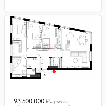
93 500 000
649 305
/м²