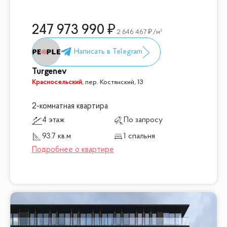
247 973 990
2 646 467
/м²
Turgenev
Красносельский
,
пер. Костянский, 13
2-комнатная квартира
4 этаж
По запросу
93.7 кв.м
1 спальня