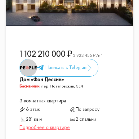
1 102 210 000
3 922 455
/м²
Дом «Фон Дессин»
Басманный
,
пер. Потаповский, 5с4
3-комнатная квартира
6 этаж
По запросу
281 кв.м
2 спальни