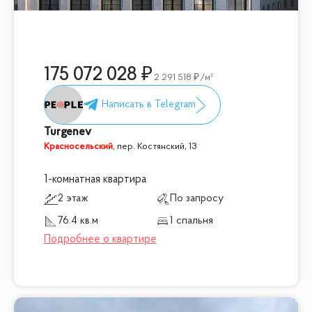
175 072 028
2 291 518
/м²
Turgenev
Красносельский
,
пер. Костянский, 13
1-комнатная квартира
2 этаж
По запросу
76.4 кв.м
1 спальня