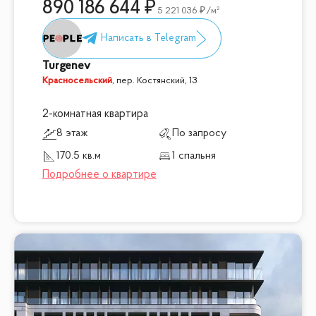
890 186 644
5 221 036
/м²
Turgenev
Красносельский
,
пер. Костянский, 13
2-комнатная квартира
8 этаж
По запросу
170.5 кв.м
1 спальня