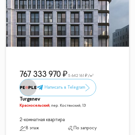
767 333 970
5 642 161
/м²
Turgenev
Красносельский
,
пер. Костянский, 13
2-комнатная квартира
8 этаж
По запросу