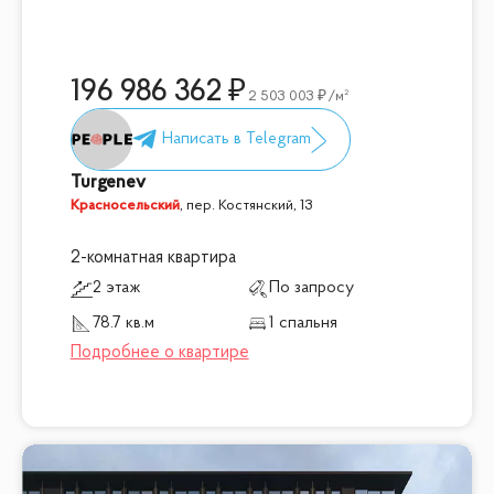
196 986 362
2 503 003
/м²
Turgenev
Красносельский
,
пер. Костянский, 13
2-комнатная квартира
2 этаж
По запросу
78.7 кв.м
1 спальня