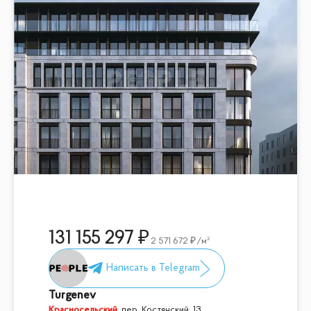
131 155 297
2 571 672
/м²
Turgenev
Красносельский
,
пер. Костянский, 13