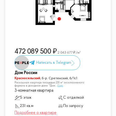
472 089 500
2 043 677
/м²
Дом России
Красносельский
,
б-р. Сретенский, 6/1с1
Роскошная квартира площадью 231 м² эксклюзивного
формата в доходном доме "Дом
...
Ещё
3-комнатная квартира
5 этаж
С отделкой
231 кв.м
По запросу