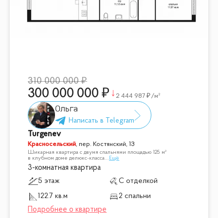
310 000 000
300 000 000
2 444 987
/м²
Ольга
Turgenev
Красносельский
,
пер. Костянский, 13
Шикарная квартира с двумя спальнями площадью 125 м²
в клубном доме делюкс-класса
...
Ещё
3-комнатная квартира
5 этаж
С отделкой
122.7 кв.м
2 спальни