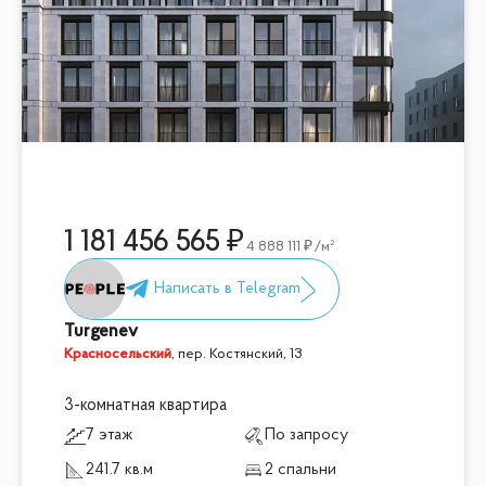
1 181 456 565
4 888 111
/м²
Turgenev
Красносельский
,
пер. Костянский, 13
3-комнатная квартира
7 этаж
По запросу
241.7 кв.м
2 спальни