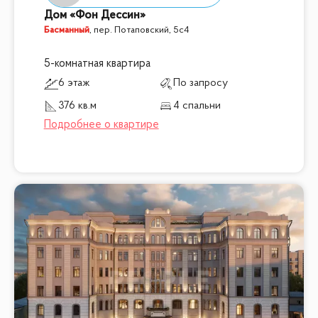
Дом «Фон Дессин»
Басманный
,
пер. Потаповский, 5с4
5-комнатная квартира
6 этаж
По запросу
376 кв.м
4 спальни