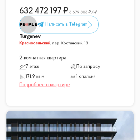
632 472 197
3 679 303
/м²
Turgenev
Красносельский
,
пер. Костянский, 13
2-комнатная квартира
7 этаж
По запросу
171.9 кв.м
1 спальня