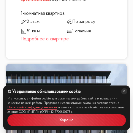
1-комнатная квартира
2 этаж
По запросу
51 кв.м
1 спальня
🍪 Уведомление об использовании cookie
Мы используем файлы cookie для организации работы сайта и повышения
качества нашей работы. Продолжая использование сайта, вы соглашаетесь с
Политикой конфиденциальности
и даете согласие на обработку персональных
данных ООО «ПИПЛ» (ОГРН: 1217700640475).
Хорошо