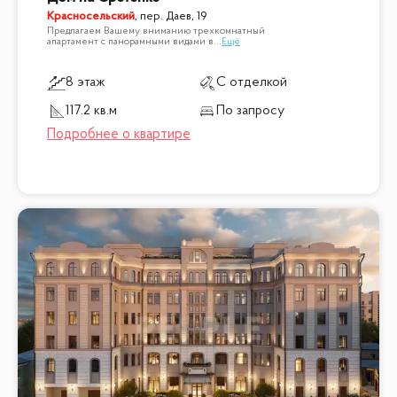
Красносельский
,
пер. Даев, 19
Предлагаем Вашему вниманию трехкомнатный
апартамент с панорамными видами в
...
Ещё
8 этаж
С отделкой
117.2 кв.м
По запросу