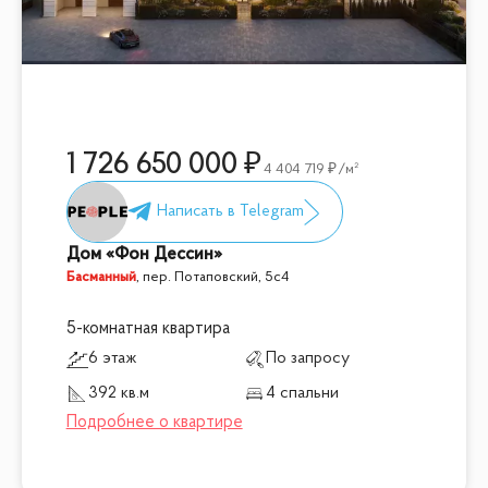
1 726 650 000
4 404 719
/м²
Дом «Фон Дессин»
Басманный
,
пер. Потаповский, 5с4
5-комнатная квартира
6 этаж
По запросу
392 кв.м
4 спальни