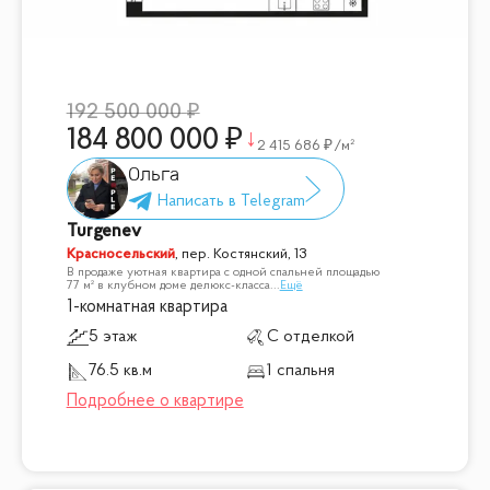
192 500 000
184 800 000
2 415 686
/м²
Ольга
Turgenev
Красносельский
,
пер. Костянский, 13
В продаже уютная квартира с одной спальней площадью
77 м² в клубном доме делюкс-класса
...
Ещё
1-комнатная квартира
5 этаж
С отделкой
76.5 кв.м
1 спальня