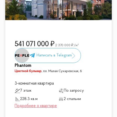
541 071 000
2 370 000
/м²
Phantom
Цветной бульвар
,
пл. Малая Сухаревская, 6
3-комнатная квартира
7 этаж
По запросу
228.3 кв.м
2 спальни