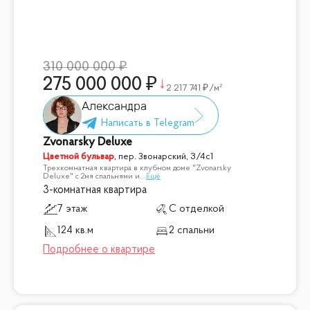
310 000 000
275 000 000
2 217 741
/м²
Александра
Zvonarsky Deluxe
Цветной бульвар
,
пер. Звонарский, 3/4с1
Трехкомнатная квартира в клубном доме "Zvonarsky
Deluxe" с 2мя спальнями и
...
Ещё
3-комнатная квартира
7 этаж
С отделкой
124 кв.м
2 спальни