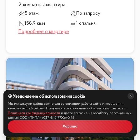
2-комнатная квартира
5 этаж
По запросу
158.9 кв.м
1 спальня
🍪 Уведомление об использовании cookie
Мы используем файлы cookie для организации работы сайта и повышения
качества нашей работы. Продолжая использование сайта, вы соглашаетесь с
Политикой конфиденциальности
и даете согласие на обработку персональных
данных ООО «ПИПЛ» (ОГРН: 1217700640475).
Хорошо