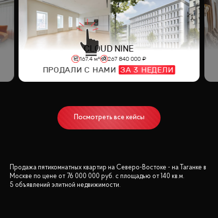
CLOUD NINE
167.4
м²
267 840 000
₽
ПРОДАЛИ С НАМИ
ЗА
3
НЕДЕЛИ
Посмотреть все кейсы
Продажа пятикомнатных квартир на Северо-Востоке - на Таганке в
Москве
по цене от
76 000 000
руб.
с площадью от
140 кв.м
.
5 объявлений
элитной недвижимости.