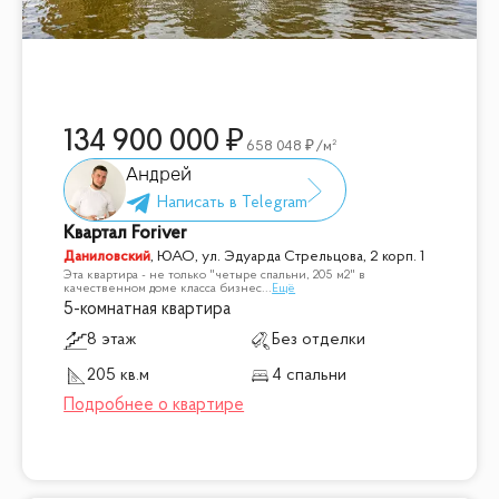
134 900 000
658 048
/м²
Андрей
Квартал Foriver
Даниловский
,
ЮАО, ул. Эдуарда Стрельцова, 2 корп. 1
Эта квартира - не только "четыре спальни, 205 м2" в
качественном доме класса бизнес
...
Ещё
5-комнатная квартира
8 этаж
Без отделки
205 кв.м
4 спальни