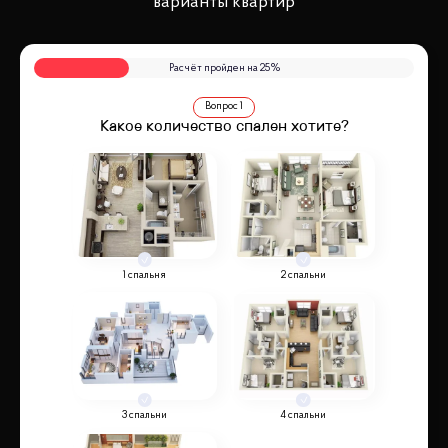
варианты квартир
Расчёт пройден на
25
%
Вопрос
1
Какое количество спален хотите?
1 спальня
2 спальни
3 спальни
4 спальни