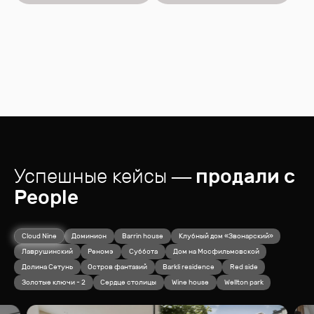
Успешные кейсы
— продали с
People
Cloud Nine
Доминион
Barrin house
Клубный дом «Звонарский»
Лаврушинский
Реномэ
Суббота
Дом на Мосфильмовской
Долина Сетунь
Остров фантазий
Barkli residence
Red side
Золотые ключи - 2
Сердце столицы
Wine house
Wellton park