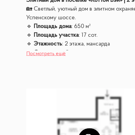
Элитный дом в поселке «Коттон Вэй» | 2
🏡 Светлый, уютный дом в элитном охраня
Успенскому шоссе.
🔹
Площадь дома
: 650 м²
🔹
Площадь участка
: 17 сот.
🔹
Этажность
: 2 этажа, мансарда
🔹
Состояние
: С отделкой
Посмотреть ещё
ФУНКЦИОНАЛЬНАЯ ПЛАНИРОВКА
✔
Цоколь
: зона отдыха с баром и SPA, тре
✔
1-й этаж
: прихожая с гардеробной, прост
✔
2-й этаж
: хозяйская спальня с камином,
✔
Мансарда
: просторная спальня с ванной