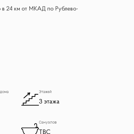
о в 24 км от МКАД по Рублево-
 дома
Этажей
и с ванными
3 этажа
Санузлов
TBC