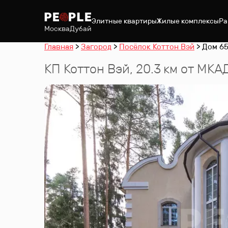
Элитные квартиры
Жилые комплексы
Ра
Москва
Дубай
Главная
Загород
Посёлок Коттон Вэй
Дом 65
КП
Коттон Вэй
, 20.3 км от МКА