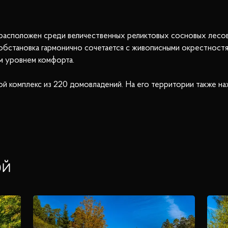
асположен среди величественных реликтовых сосновых лесов н
 обстановка гармонично сочетается с живописными окрестностя
им уровнем комфорта.
й комплекс из 220 домовладений. На его территории также на
. В клубе есть современный фитнес-центр с бассейном, салон 
ки, а круглосуточная автомойка добавляет удобства в повсед
ья и оснащен необходимыми инженерными системами и коммуник
, включает пешеходные зоны и современное освещение, что с
эй
о добраться до поселка по Новорижскому, Ильинскому и Руб
ются воедино, предлагая своим жителям уникальное качество ж