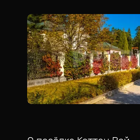
объектами для комфортного проживания.
🌿
Высокий уровень безопасности
и закр
🔥 Отличный выбор для тех, кто ценит
ком
📞 Звоните сейчас, чтобы записаться на п