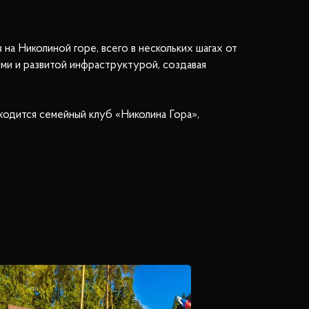
а Николиной горе, всего в нескольких шагах от
ми и развитой инфраструктурой, создавая
ходится семейный клуб «Николина Гора»,
красоты, ресторан и бар. Для активного отдыха
невную жизнь.
ациями. Закрытая внутренняя территория,
оздает атмосферу уюта и безопасности.
лево-Успенскому шоссе. «Коттон Вэй» — это
изни.