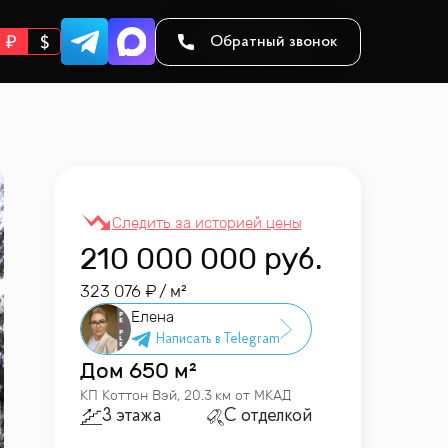
Обратный звонок
210 000 000
руб.
323 076
/ м²
Елена
Дом
650 м²
КП
Коттон Вэй
,
20.3 км от МКАД
3 этажа
С отделкой