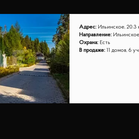
ытая территория обеспечат вам полный комфорт и ув
Адрес
:
Ильинское, 20.3
форт
,
природу
и
уединение
в элитном жилом компле
Направление
:
Ильинско
росмотр и узнать подробности!
Охрана
:
Есть
В продаже
:
11 домов, 6 у