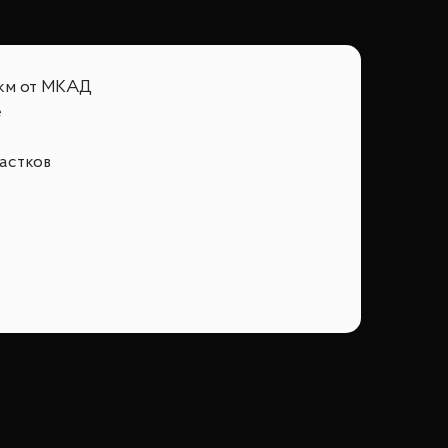
еренность в своем доме.
 км от МКАД
ксе!
е
частков