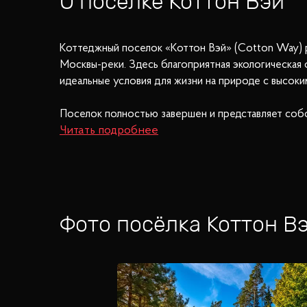
О посёлке
Коттон Вэй
Коттеджный поселок «Коттон Вэй» (Cotton Way) р
Москвы-реки. Здесь благоприятная экологическая
идеальные условия для жизни на природе с высок
Поселок полностью завершен и представляет собо
предлагающий широкий спектр услуг и развлечений
предусмотрено футбольное поле и детские площад
Поселок отвечает всем требованиям элитного жил
оформленная по проекту ландшафтных дизайнеров
Фото посёлка
Коттон В
Удобное транспортное сообщение позволяет легк
место, где природа и современные удобства слива