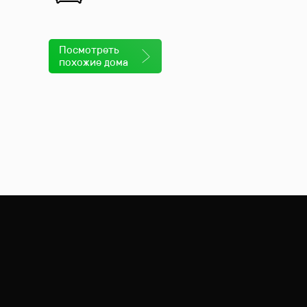
Посмотреть
единения
похожие дома
щадки
,
рестораны
,
кафе
,
рынок
и
салон
олиной Горе
, всего в 24 км от
МКАД
по
покойствия
, идеально подходя для
нес-центром
,
ресторанами
и другими