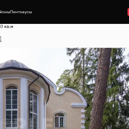
йоны
Пентхаусы
0 кв.м
Д