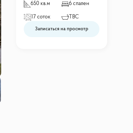
650 кв.м
6 спален
17 соток
TBC
Записаться на просмотр