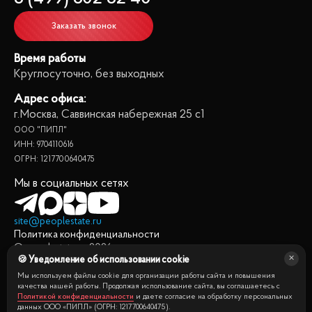
Заказать звонок
Время работы
Круглосуточно, без выходных
Адрес офиса:
г.Москва, Саввинская набережная 25 с1
ООО "ПИПЛ"
ИНН: 9704110616
ОГРН: 1217700640475
Мы в социальных сетях
site@peoplestate.ru
Политика конфиденциальности
© peoplestate.ru
2026
🍪 Уведомление об использовании cookie
Представленная на сайте информация, в т.ч. стоимости
квартир, носит информационный характер и не является
Мы используем файлы cookie для организации работы сайта и повышения
публичной офертой. Условия продажи квартиры могут быть
качества нашей работы. Продолжая использование сайта, вы соглашаетесь с
Политикой конфиденциальности
и даете согласие на обработку персональных
изменены собственником без уведомления.
данных ООО «ПИПЛ» (ОГРН: 1217700640475).