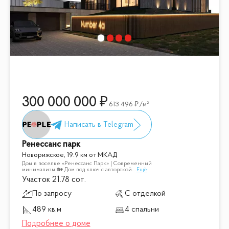
300 000 000
613 496
/м²
Ренессанс парк
Новорижское, 19.9 км от МКАД
Дом в поселке «Ренессанс Парк» | Современный
минимализм 🏡 Дом под ключ с авторской
...
Ещё
Участок 21.78 сот.
По запросу
С отделкой
489 кв.м
4 спальни