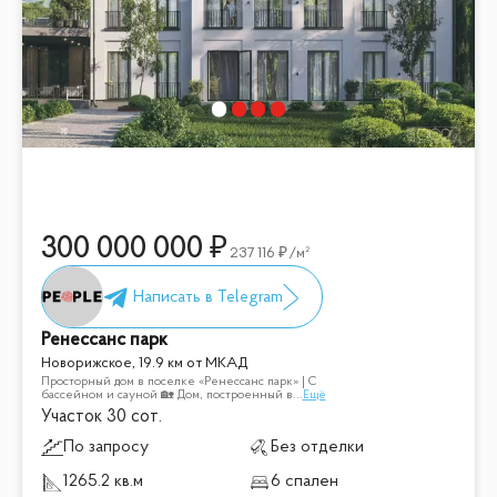
300 000 000
237 116
/м²
Ренессанс парк
Новорижское, 19.9 км от МКАД
Просторный дом в поселке «Ренессанс парк» | С
бассейном и сауной 🏡 Дом, построенный в
...
Ещё
Участок 30 сот.
По запросу
Без отделки
1265.2 кв.м
6 спален