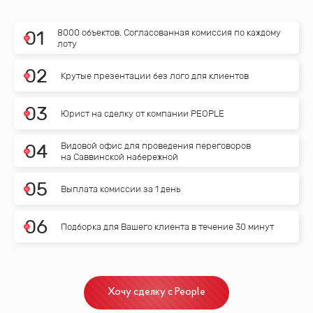
8000 объектов. Согласованная комиссия по каждому
0
1
лоту
0
2
Крутые презентации без лого для клиентов
0
3
Юрист на сделку от компании PEOPLE
Видовой офис для проведения переговоров
0
4
на Саввинской набережной
0
5
Выплата комиссии за 1 день
0
6
Подборка для Вашего клиента в течение 30 минут
Хочу сделку с People