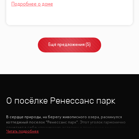
Ещё
предложения
(
5
)
О посёлке
Ренессанс парк
В сердце природы, на берегу живописного озера, раскинулся
коттеджный поселок "Ренессанс парк". Этот уголок гармонично
сочетает в себе утонченную эстетику и природное великолепие.
Прямо у воды разбит парк, который приглашает к неспешным
прогулкам и пикникам. Здесь же расположены современные