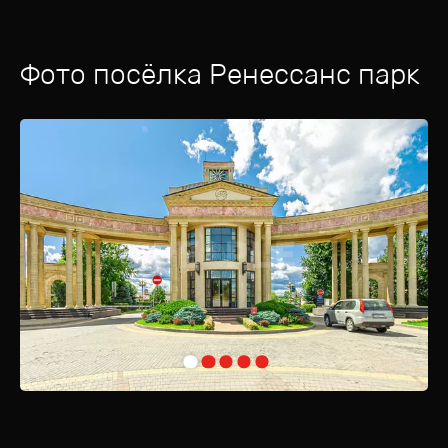
детские и спортивные площадки, где всегда звучит радостный смех
и царит активность.
Фото посёлка
Ренессанс парк
Границы поселка окаймляет величественный хвойный лес, словно
декорация из сказки. В его тени проложены уютные дорожки для
прогулок, где можно насладиться свежим воздухом и уединением.
"Ренессанс парк" — это оазис спокойствия и безопасности.
Круглосуточная вооруженная охрана и система видеонаблюдения
обеспечивают надежную защиту жителей, позволяя им
наслаждаться жизнью без забот.
Уникальность поселка также заключается в грамотно
спроектированной инфраструктуре. Большая ее часть вынесена за
пределы "Ренессанс парка", что создает атмосферу уединенности
и покоя. Здесь каждый найдет свое место, будь то активный отдых
на спортивных площадках или тихие вечера у озера.
"Ренессанс парк" — это место, где природа и комфорт сливаются
воедино, создавая идеальные условия для жизни и отдыха.