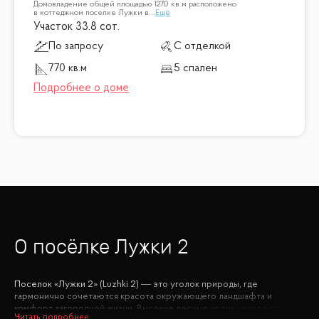
Домовладение общей площадью 1270 кв.м расположено
в коттеджном поселке Лужки в
...
Ещё
Участок 33.8 сот.
По запросу
С отделкой
770 кв.м
5 спален
О посёлке
Лужки 2
Поселок «Лужки 2» (Luzhki 2) — это уголок природы, где
гармонично сочетаются красота окружающего ландшафта и
комфорт загородной жизни. Высокие лесные холмы, живописные