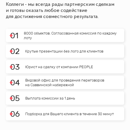
Коллеги - мы всегда рады партнерским сделкам
и готовы оказать любое содействие
для достижения совместного результата.
8000 объектов. Согласованная комиссия по каждому
0
1
лоту
0
2
Крутые презентации без лого для клиентов
0
3
Юрист на сделку от компании PEOPLE
Видовой офис для проведения переговоров
0
4
на Саввинской набережной
0
5
Выплата комиссии за 1 день
0
6
Подборка для Вашего клиента в течение 30 минут