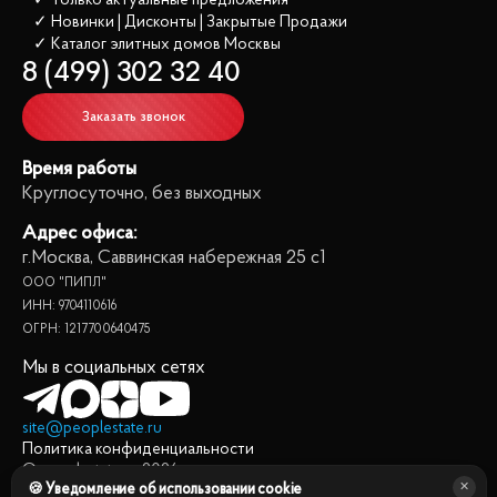
✓ Только актуальные предложения
✓ Новинки | Дисконты | Закрытые Продажи
✓ Каталог элитных домов
 Москвы
8 (499) 302 32 40
Заказать звонок
Время работы
Круглосуточно, без выходных
Адрес офиса:
г.Москва, Саввинская набережная 25 с1
ООО "ПИПЛ"
ИНН: 9704110616
ОГРН: 1217700640475
Мы в социальных сетях
site@peoplestate.ru
Политика конфиденциальности
© peoplestate.ru
2026
🍪 Уведомление об использовании cookie
Представленная на сайте информация, в т.ч. стоимости