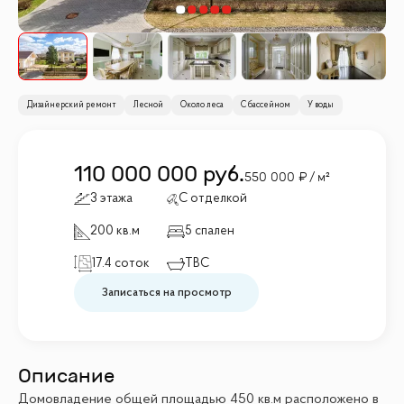
Дизайнерский ремонт
Лесной
Около леса
С бассейном
У воды
110 000 000
руб.
550 000
/ м²
3 этажа
С отделкой
200 кв.м
5 спален
17.4 соток
TBC
Записаться на просмотр
Описание
Домовладение общей площадью 450 кв.м расположено в