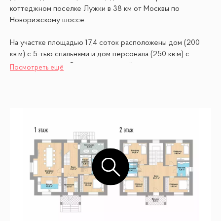
коттеджном поселке Лужки в 38 км от Москвы по
Новорижскому шоссе.
На участке площадью 17,4 соток расположены дом (200
кв.м) с 5-тью спальнями и дом персонала (250 кв.м) с
тремя комнатами, 2-мя гаражами-мойками и цоколем.
Посмотреть ещё
Дом в идеальном состоянии. Сделан под себя с учетом
всех нюансов. Произведен полный косметический ремонт,
включая обновление фасадов. Выполнено фасадное
освещение, подогрев брусчатки и крылец.
Инженерное оснащение: приточно-вытяжная вентиляция,
кондиционер на газу Sanyo (экономия по электричеству),
внутреннее и наружное видеонаблюдение, интернет,
внутренняя телефония.
ПЛАНИРОВКА
Основной дом