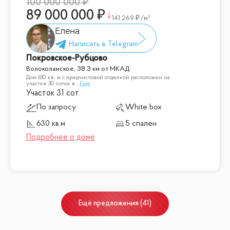
100 000 000
89 000 000
141 269
/м²
Елена
Покровское-Рубцово
Волоколамское, 38.3 км от МКАД
Дом 630 кв. м с предчистовой отделкой расположен на
участке 30 соток в
...
Ещё
Участок 31 сот.
По запросу
White box
630 кв.м
5 спален
Ещё
предложения
(
41
)