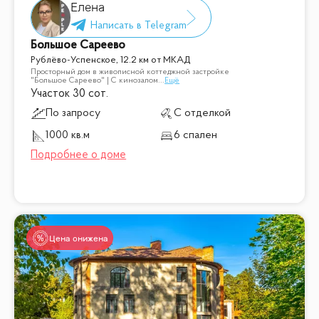
Елена
Большое Сареево
Рублёво-Успенское, 12.2 км от МКАД
Просторный дом в живописной коттеджной застройке
"Большое Сареево" | С кинозалом
...
Ещё
Участок 30 сот.
По запросу
С отделкой
1000 кв.м
6 спален
Цена снижена