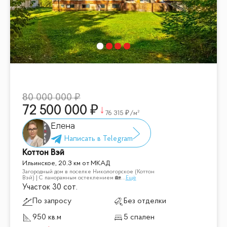
80 000 000
72 500 000
76 315
/м²
Елена
Коттон Вэй
Ильинское, 20.3 км от МКАД
Загородный дом в поселке Никологорское (Коттон
Вэй) | С панорамным остеклением 🏡
...
Ещё
Участок 30 сот.
По запросу
Без отделки
950 кв.м
5 спален