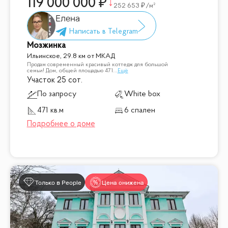
119 000 000
252 653
/м²
Елена
Мозжинка
Ильинское, 29.8 км от МКАД
Продам современный красивый коттедж для большой
семьи! Дом, общей площадью 471
...
Ещё
Участок 25 сот.
По запросу
White box
471 кв.м
6 спален
Только в People
Цена снижена