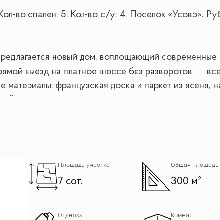
 Кол-во спален: 5. Кол-во с/у: 4. Поселок «Усово». 
 предлагается новый дом, воплощающий современные 
рямой выезд на платное шоссе без разворотов — все
е материалы: французская доска и паркет из ясеня, 
valli. По всему дому — теплые полы, скрытые конве
 в ванных комнатах. Высокие потолки (3,1 м) и пано
монолитный железобетонный каркас. Кровля монолитн
ность.
Площадь участка
Общая площадь
7 сот.
300 м²
камином, столовая, гостевой санузел, кладовка , гост
ьня с отдельной гардеробной, ванной. Кровать супер 
 как комнату для няни или как ученическую, детская 
Отделка
Комнат