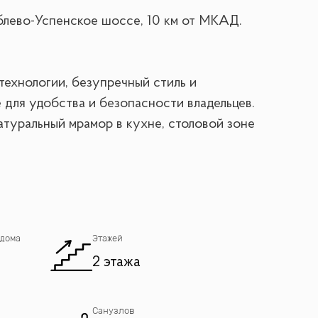
Рублево-Успенское шоссе, 10 км от МКАД.
технологии, безупречный стиль и
 для удобства и безопасности владельцев.
натуральный мрамор в кухне, столовой зоне
кторы под окнами и встроенная
рамные окна наполняют пространство
ая с мембранным покрытием, что
 дома
Этажей
2 этажа
евая спальня с санузлом, выход на патио.
King side, ширина кровати-2,40, комната
, спальня, санузел на 3 спальни.
Санузлов