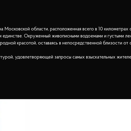
 Московской области, расположенная всего в 10 километрах
м единстве. Окруженный живописными водоемами и густыми ле
родной красотой, оставаясь в непосредственной близости от 
турой, удовлетворяющей запросы самых взыскательных жителей
овка-Плаза», где можно не только сделать покупки, но и насла
ценят теннисный корт, расположенный неподалеку.
разовательные учреждения высокого уровня, а также медицинс
озволяют быстро добраться до Москвы: выезд на платную дор
поездки быстрыми и комфортными.
 себя, будь то спокойствие и уединение на лоне природы или