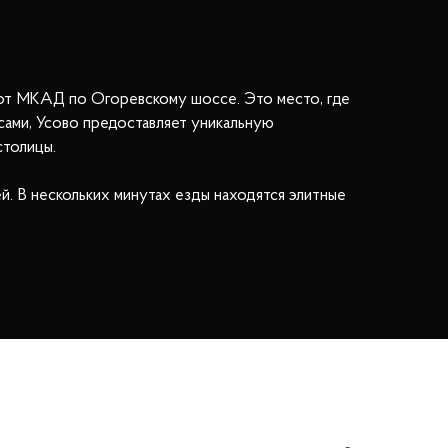
 от МКАД по Огоревскому шоссе. Это место, где
сами, Усово предоставляет уникальную
столицы.
. В нескольких минутах езды находятся элитные
диться изысканными блюдами в ресторанах «Веранда
кие центры, обеспечивающие качественное
огу "Северный обход Одинцово" и близость к
 активный образ жизни с множеством возможностей