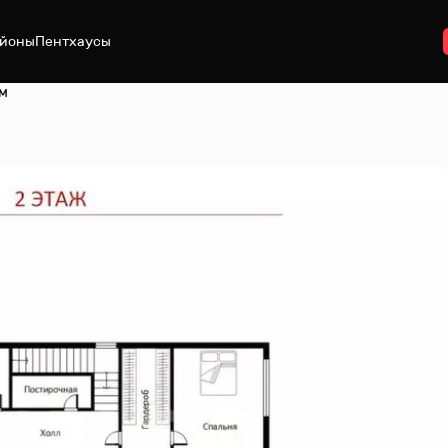
йоны
Пентхаусы
м