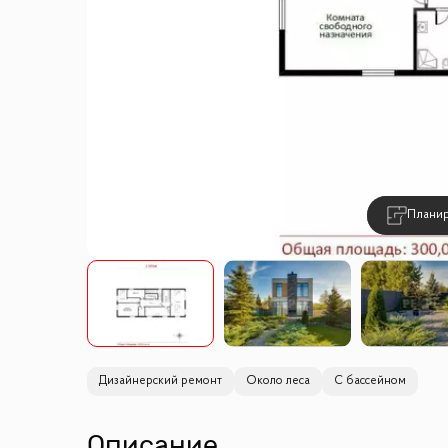
Плани
Дизайнерский ремонт
Около леса
С бассейном
Описание