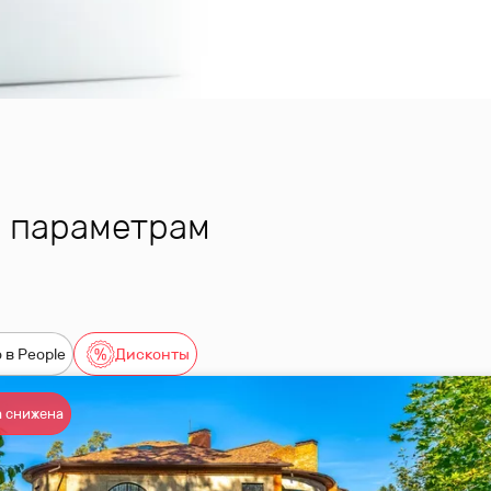
м параметрам
 в People
Дисконты
 снижена