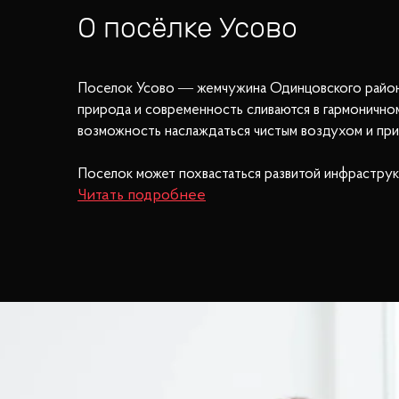
О посёлке
Усово
Поселок Усово — жемчужина Одинцовского района
природа и современность сливаются в гармонично
возможность наслаждаться чистым воздухом и при
Поселок может похвастаться развитой инфраструк
торговые центры «Барвиха Luxury Village» и «Жук
у дачи» и «Причал». Любители активного отдыха о
Для семей с детьми поселок Усово предлагает об
обслуживание. Удобные транспортные развязки п
Ильинскому и Рублево-Успенскому шоссе делают 
Усово — это место, где каждый найдет что-то для
для развлечений и развития.