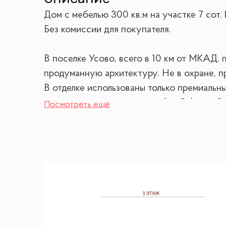
Дом с мебелью 300 кв.м на участке 7 cот.
Без комиссии для покупателя.
В поселке Усово, всего в 10 км от МКАД,
продуманную архитектуру. Не в охране, п
В отделке использованы только премиальны
и санузлах, дизайнерские обои Roberto Ca
Посмотреть ещё
аудиосистема с Bluetooth, доступная даже
светом.
Дом построен по передовым стандартам: 
гарантирует надежность и энергоэффектив
1 этаж : кухня с островом, гостиная с био 
2 этаж : постирочная комната, мастер спал
свободного назначения, можно использовать