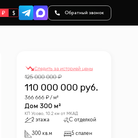
Обратный звонок
125 000 000
110 000 000
руб.
366 666
/ м²
Дом
300 м²
КП
Усово
,
10.2 км от МКАД
2 этажа
С отделкой
300 кв.м
5 спален