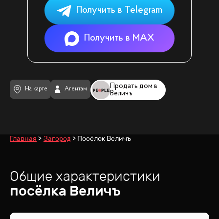
Получить в Telegram
Получить в MAX
Продать дом в
На карте
Агентам
Величъ
Главная
Загород
Посёлок Величъ
Общие характеристики
посёлка
Величъ