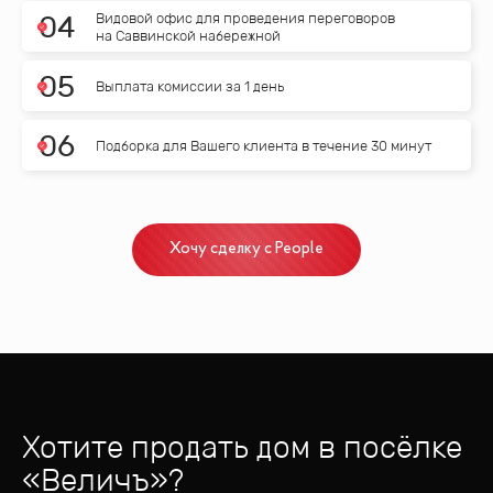
Видовой офис для проведения переговоров
0
4
на Саввинской набережной
0
5
Выплата комиссии за 1 день
0
6
Подборка для Вашего клиента в течение 30 минут
Хочу сделку с People
Хотите продать дом
в посёлке
«
Величъ
»?