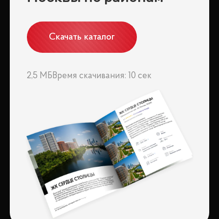
В поселке создана обширная и продуманная инфраструктура для
комфортного проживания. Центральное место занимает Величъ
Country Club — загородный отель-клуб, предлагающий
разнообразие спортивных и развлекательных мероприятий. Здесь
Скачать каталог
проходят винные дегустации, музыкальные вечера, спортивные
соревнования и трансляции, что способствует формированию
особого клубного сообщества и непринужденного общения среди
жителей.
2,5 МБ
Время скачивания: 10 сек
Современные удобства и безопасность
Для обеспечения комфорта и безопасности жителей в поселке
функционируют службы эксплуатации и сервиса, а также
профессиональная служба безопасности.
Заключение
ВЕЛИЧЪ — это не просто место для жизни, это уникальная
гармония природы и современных удобств, где каждый найдет что-
то для себя. Здесь вы сможете наслаждаться высоким качеством
жизни, окружающей природой и богатым культурным наследием.