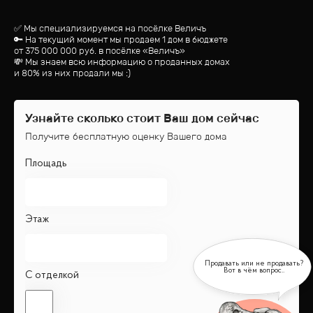
✅ Мы специализируемся на посёлке
Величъ
🔑 На текущий момент мы продаем 1 дом
в бюджете
от
375 000 000
руб.
в посёлке «Величъ»
💸 Мы знаем всю информацию о проданных домах
и 80% из них продали мы :)
Узнайте сколько стоит Ваш дом сейчас
Получите бесплатную оценку Вашего дома
Площадь
Этаж
С отделкой