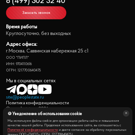
8 (499) 302 32 40
Заказать звонок
Время работы
Круглосуточно, без выходных
Адрес офиса:
г.Москва, Саввинская набережная 25 с1
ООО "ПИПЛ"
ИНН: 9704110616
ОГРН: 1217700640475
Мы в социальных сетях
site@peoplestate.ru
Политика конфиденциальности
© peoplestate.ru
2026
🍪 Уведомление об использовании cookie
Представленная на сайте информация, в т.ч. стоимости
квартир, носит информационный характер и не является
Мы используем файлы cookie для организации работы сайта и повышения
публичной офертой. Условия продажи квартиры могут быть
качества нашей работы. Продолжая использование сайта, вы соглашаетесь с
Политикой конфиденциальности
и даете согласие на обработку персональных
изменены собственником без уведомления.
данных ООО «ПИПЛ» (ОГРН: 1217700640475).