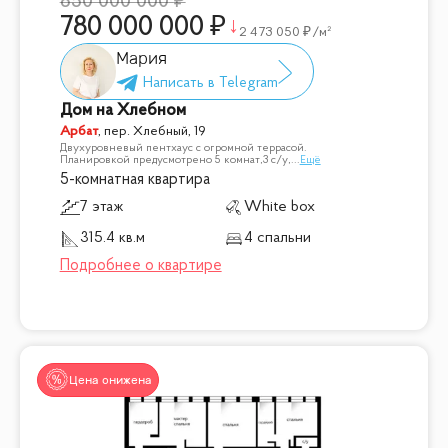
850 000 000
780 000 000
2 473 050
/м²
Мария
Дом на Хлебном
Арбат
,
пер. Хлебный, 19
Двухуровневый пентхаус с огромной террасой.
Планировкой предусмотрено 5 комнат,3 с/у,
...
Ещё
5-комнатная квартира
7 этаж
White box
315.4 кв.м
4 спальни
Цена снижена