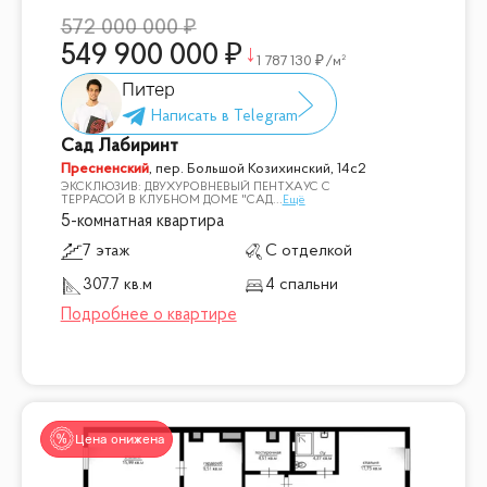
572 000 000
549 900 000
1 787 130
/м²
Питер
Сад Лабиринт
Пресненский
,
пер. Большой Козихинский, 14с2
ЭКСКЛЮЗИВ: ДВУХУРОВНЕВЫЙ ПЕНТХАУС С
ТЕРРАСОЙ В КЛУБНОМ ДОМЕ "САД
...
Ещё
5-комнатная квартира
7 этаж
С отделкой
307.7 кв.м
4 спальни
Цена снижена