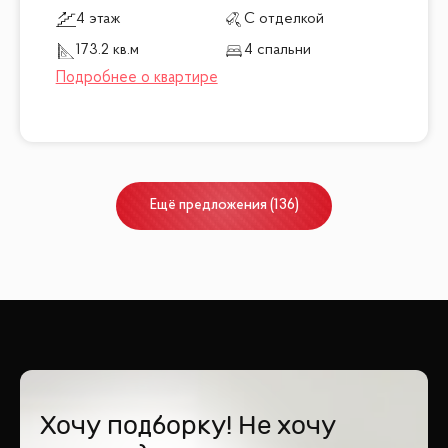
4 этаж
С отделкой
173.2 кв.м
4 спальни
Ещё
предложения
(
136
)
Хочу подборку! Не хочу