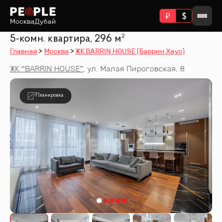
Москва
Дубай
5-комн. квартира, 296 м²
Главная
Москва
ЖК BARRIN HOUSE (Баррин Хаус)
ЖК “
BARRIN HOUSE
”
,
ул. Малая Пироговская, 8
Планировка