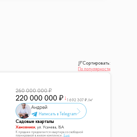
Сортировать:
По популярности
260 000 000
220 000 000
1 692 307
/м²
Андрей
Садовые кварталы
Хамовники
,
ул. Усачева, 15А
К продаже предлагается квартира со свободной
планировкой в жилом комплексе
...
Ещё