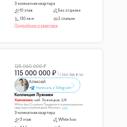
3-комнатная квартира
10 этаж
Без отделки
130 кв.м
2 спальни
125 060 000
115 000 000
1 360 946
/м²
Алексей
Коллекция Лужники
Хамовники
,
наб. Лужнецкая, 2/4
White box | 2 спальни Предлагается коллекционная
квартира в клубном доме Mountain
...
Ещё
3-комнатная квартира
3 этаж
White box