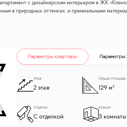
партамент с дизайнерским интерьером в ЖК «Клено
ным в природных оттенках, и премиальными материал
Параметры квартиры
Параметры
ариум объемом 1300 литров с уникальными обитател
Этаж
Общая площадь
льный мрамор, гранит и паркет, а мебель, сантехника
2 этаж
129 м²
Отделка
Комнат
на Москву-реку, Новую Третьяковку, парк Музеон и 
С отделкой
3 комнаты