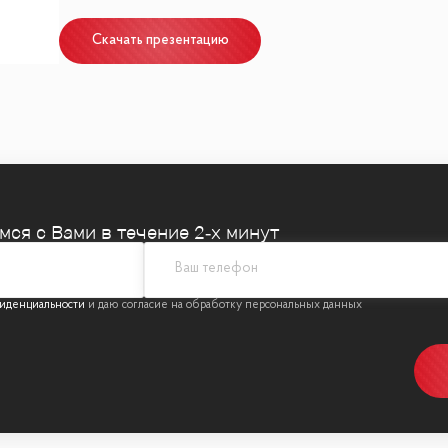
Скачать презентацию
на Пречистенской набережной в районе Хамовники
е просторных квартир и апартаментов, которые удов
емся
с Вами в течение 2‑х минут
иденциальности
ами и находится в непосредственной близости от Кр
ультуры» всего 7 минут пешком, а до Садового кольца
альный Дом Художника и Парк им. Горького, находя
х, кто ценит комфорт, стиль и уникальное располож