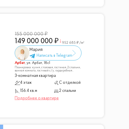
155 000 000
149 000 000
952 685
/м²
Мария
Арбат
,
ул. Арбат, 18с1
Планировка: кухня, столовая, гостиная, 2 спальни,
ванная комната, гостевой с/у, гардеробная..
3-комнатная квартира
4 этаж
С отделкой
156.4 кв.м
2 спальни