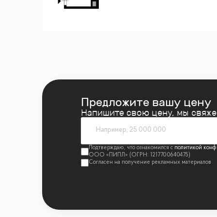
УСЛОВИЯ СДЕЛКИ:
- 1 взрослый собственник
- Прямая продажа
О КОМПЛЕКСЕ:
ЖК «Кленовый DOM» уютно расположился 
Москвы. Комплекс предлагает разнообрази
Предложите вашу цену
покупателей.
Напишите свою цену, мы свяж
ИНФРАСТРУКТУРА И РАСПОЛОЖЕНИЕ:
политикой конф
Комплекс окружен историческими особняк
имени Горького. До станции метро «Парк К
вы сможете наслаждаться видами на Центр
Этот апартамент — идеальный выбор для те