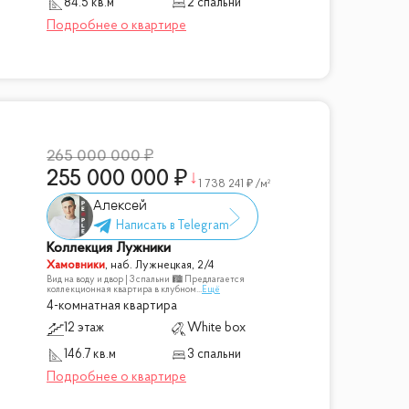
84.5 кв.м
2 спальни
265 000 000
255 000 000
1 738 241
/м²
Алексей
Коллекция Лужники
Хамовники
,
наб. Лужнецкая, 2/4
Вид на воду и двор | 3 спальни 🏙 Предлагается
коллекционная квартира в клубном
...
Ещё
4-комнатная квартира
12 этаж
White box
146.7 кв.м
3 спальни