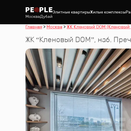
Элитные квартиры
Жилые комплексы
Ра
Москва
Дубай
Главная
Москва
ЖК Кленовый DOM (Кленовый 
ЖК “
Кленовый DOM
”
,
наб. Преч