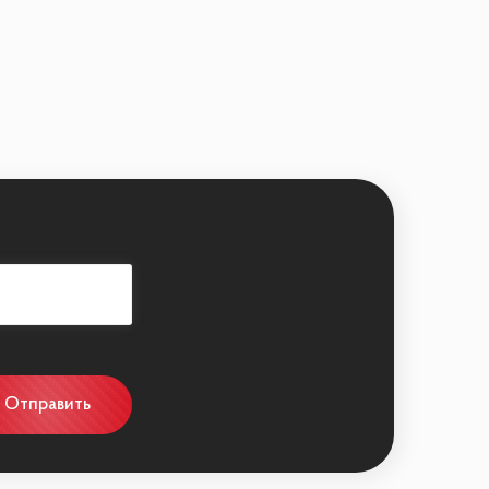
, одном из самых престижных районов
летворят даже самых взыскательных
емля, Храма Христа Спасителя и Парка
 на автомобиле – 1,3 км. Проживая здесь,
Отправить
щиеся на противоположной стороне реки.
ение в сердце столицы.