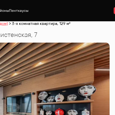
йоны
Пентхаусы
дом)
3-х комнатная квартира, 129 м²
истенская, 7