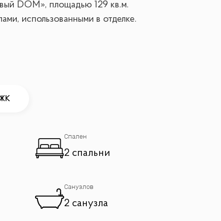
вый DOM», площадью 129 кв.м.
ами, использованными в отделке.
 ЖК
ями, что создает уютную и расслабляющую
Спален
 и предметы интерьера произведены в
2 спальни
Санузлов
памятник Петру I, что делает каждое
2 санузла