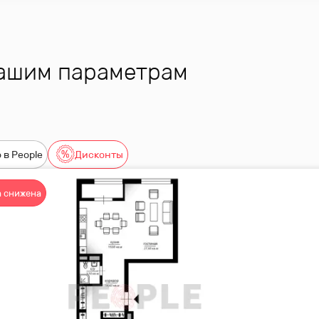
вашим параметрам
 в People
Дисконты
 снижена