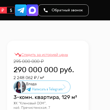
Обратный звонок
295 000 000
290 000 000
руб.
2 248 062
/ м²
Влада
3-комн. квартира, 129 м²
ЖК “
Кленовый DOM
”
,
наб. Пречистенская, 7