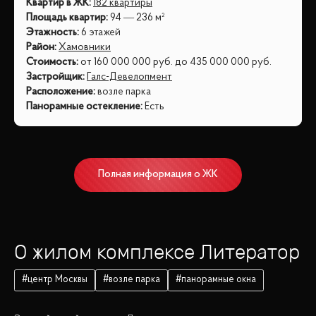
Квартир в ЖК
:
182 квартиры
Площадь квартир
:
94 — 236 м²
Этажность
:
6 этажей
Район
:
Хамовники
Стоимость
:
от
160 000 000
руб.
до
435 000 000
руб.
Застройщик
:
Галс-Девелопмент
Расположение
:
возле парка
Панорамные остекление
:
Есть
Полная информация о ЖК
О жилом комплексе
Литератор
#
центр Москвы
#
возле парка
#
панорамные окна