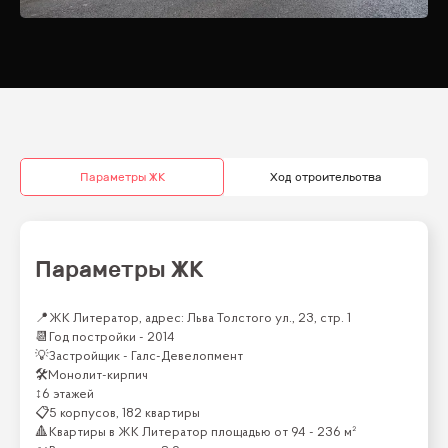
высокий уровень комфорта и здоровья для всех жителей.
Жилой комплекс «Литератор» — это место, где историческое
наследие встречается с современными технологиями, создавая
идеальные условия для комфортной и гармоничной жизни в одном
из самых престижных районов Москвы.
Параметры ЖК
Ход строительства
Параметры ЖК
📍
ЖК Литератор, адрес: Льва Толстого ул., 23, стр. 1
📆
Год постройки -
2014
💡
Застройщик -
Галс-Девелопмент
🛠
Монолит-кирпич
↕
6 этажей
📋
5 корпусов, 182 квартиры
🔺
Квартиры
в ЖК
Литератор
площадью от
94 - 236 м²