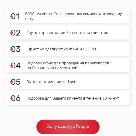
8000 объектов. Согласованная комиссия по каждому
0
1
лоту
0
2
Крутые презентации без лого для клиентов
0
3
Юрист на сделку от компании PEOPLE
Видовой офис для проведения переговоров
0
4
на Саввинской набережной
0
5
Выплата комиссии за 1 день
0
6
Подборка для Вашего клиента в течение 30 минут
Хочу сделку с People