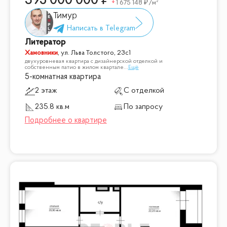
395 000 000
1 675 148
/м²
Тимур
Литератор
Хамовники
,
ул. Льва Толстого, 23с1
двухуровневая квартира с дизайнерской отделкой и
собственным патио в жилом квартале
...
Ещё
5-комнатная квартира
2 этаж
С отделкой
235.8 кв.м
По запросу