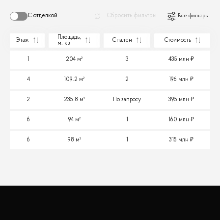
С отделкой
Сбросить фильтры
Все фильтры
Площадь,
Этаж
Спален
Стоимость
м. кв
1
204 м²
3
435 млн
4
109.2 м²
2
196 млн
2
235.8 м²
По запросу
395 млн
6
94 м²
1
160 млн
6
98 м²
1
315 млн