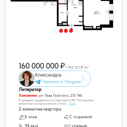
160 000 000
1 702 127
/м²
Александра
Литератор
Хамовники
,
ул. Льва Толстого, 23/7кЕ
К продаже предлагается квартира в ЖК Литератор с
ремонтом в классическом стиле.
...
Ещё
2-комнатная квартира
6 этаж
С отделкой
94 кв.м
1 спальня