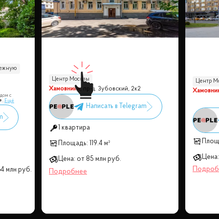
режную
Центр Москвы
Центр М
Хамовники
,
пр-д. Зубовский, 2к2
Хамовни
 дом с
️
...
Ещё
1 квартира
Площ
Площадь:
119.4 м²
Цена:
Цена:
от
85 млн
руб.
4 млн
руб.