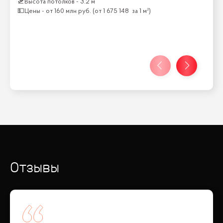
🛫
Высота потолков -
3.2 м
💵
Цены -
от
160 млн
руб.
(от
1 675 148
за 1 м²)
Отзывы