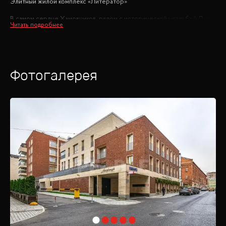
Элитный жилой комплекс «Литератор»
В самом сердце Хамовников, рядом с исторической усадьбой Льва
Толстого, раскинулся элитный жилой квартал «Литератор». Этот
комплекс идеально вписан в историческую ткань района,
гармонично дополняя его своими архитектурными решениями.
Малоэтажная застройка с уютными дворами создает атмосферу
приватности и уюта, придавая ощущение кулуарности и гармонии.
Фотогалерея
Огромные деревянные окна, начинающиеся от самого пола,
открывают вид на зеленую внутреннюю территорию, где
расположены детская площадка и тщательно продуманный
ландшафтный дизайн. Территория комплекса закрыта от
посторонних глаз и защищена от сквозного проезда автомобилей,
что обеспечивает дополнительный комфорт и безопасность его
жителей.
Фасады «Литератора» выполнены в стилистике современной
классики: кирпич ручной формовки традиционных красных
оттенков элегантно сочетается с природным камнем светло-
бежевых тонов. Это сочетание придает зданию благородный и в то
же время современный вид.
Особое внимание уделено инженерным системам комплекса. В
квартирах установлены приточно-вытяжные системы вентиляции
для кухонь и санузлов, а также многоступенчатые системы очистки
воды и воздуха. Эти технологические решения обеспечивают