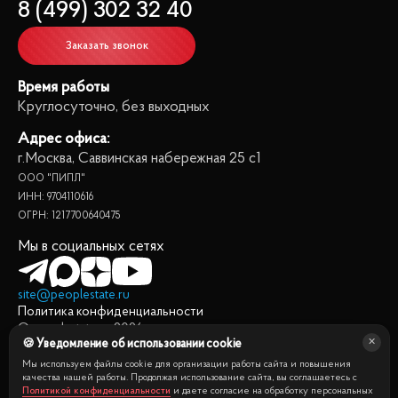
8 (499) 302 32 40
Заказать звонок
Время работы
Круглосуточно, без выходных
Адрес офиса:
г.Москва, Саввинская набережная 25 с1
ООО "ПИПЛ"
ИНН: 9704110616
ОГРН: 1217700640475
Мы в социальных сетях
site@peoplestate.ru
Политика конфиденциальности
© peoplestate.ru
2026
🍪 Уведомление об использовании cookie
Представленная на сайте информация, в т.ч. стоимости
квартир, носит информационный характер и не является
Мы используем файлы cookie для организации работы сайта и повышения
публичной офертой. Условия продажи квартиры могут быть
качества нашей работы. Продолжая использование сайта, вы соглашаетесь с
Политикой конфиденциальности
и даете согласие на обработку персональных
изменены собственником без уведомления.