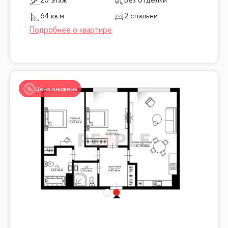
20 этаж
Без отделки
64 кв.м
2 спальни
Цена снижена