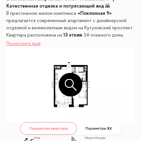
Качественная отделка и потрясающий вид
🌇
В престижном жилом комплексе
«Поклонная 9»
предлагается современный апартамент с дизайнерской
отделкой и великолепным видом на Кутузовский проспект.
Квартира расположена на
13 этаже
34-этажного дома,
построенного по мотивам московских высоток и нью-
Посмотреть ещё
йоркских небоскребов.
Один взрослый собственник
🧾
Без обременений
✅
Площадь:
50,7 м²
Этаж:
13
✨
Планировка и преимущества:
— Кухня, объединенная с гостиной, создает просторное и
светлое пространство
Параметры квартиры
Параметры ЖК
— 1 отдельная спальня для отдыха
— 1 современный санузел
Этаж
Общая площадь