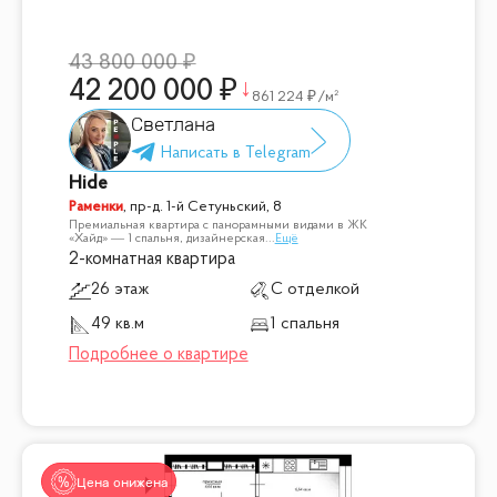
43 800 000
42 200 000
861 224
/м²
Светлана
Hide
Раменки
,
пр-д. 1-й Сетуньский, 8
Премиальная квартира с панорамными видами в ЖК
«Хайд» — 1 спальня, дизайнерская
...
Ещё
2-комнатная квартира
26 этаж
С отделкой
49 кв.м
1 спальня
Цена снижена