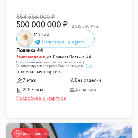
554 566 000
500 000 000
2 215 330
/м²
Мария
Полянка 44
Замоскворечье
,
ул. Большая Полянка, 44
Солнечный пентхаус для большой семьи |
Эксплуатируемая терраса Ваш пентхаус в
...
Ещё
5-комнатная квартира
7 этаж
Без отделки
225.7 кв.м
4 спальни
Цена снижена