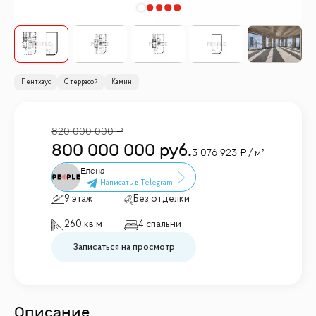
Пентхаус
С террасой
Камин
820 000 000
800 000 000
руб.
3 076 923
/ м²
Елена
9 этаж
Без отделки
260 кв.м
4 спальни
Записаться на просмотр
Описание