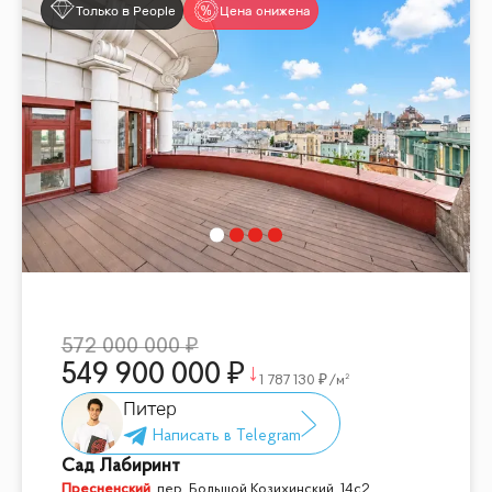
Только в People
Цена снижена
572 000 000
549 900 000
1 787 130
/м²
Питер
Сад Лабиринт
Пресненский
,
пер. Большой Козихинский, 14с2