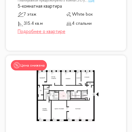
Планировкой предусмотрено 5 комнат,3 с/у,
...
Ещё
5-комнатная квартира
7 этаж
White box
315.4 кв.м
4 спальни
Цена снижена