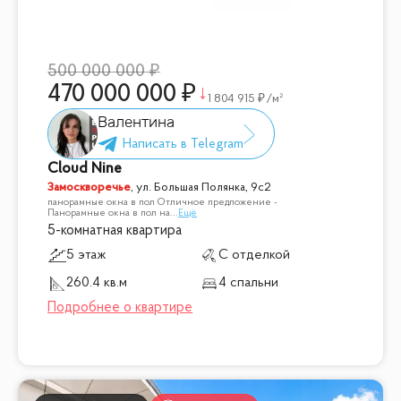
500 000 000
470 000 000
1 804 915
/м²
Валентина
Cloud Nine
Замоскворечье
,
ул. Большая Полянка, 9с2
панорамные окна в пол Отличное предложение -
Панорамные окна в пол на
...
Ещё
5-комнатная квартира
5 этаж
С отделкой
260.4 кв.м
4 спальни