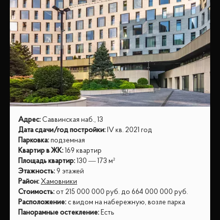
Адрес
:
Саввинская наб., 13
Дата сдачи/год постройки
:
IV кв. 2021 год
Парковка
:
подземная
Квартир в ЖК
:
169 квартир
Площадь квартир
:
130 — 173 м²
Этажность
:
9 этажей
Район
:
Хамовники
Стоимость
:
от
215 000 000
руб.
до
664 000 000
руб.
Расположение
:
с видом на набережную, возле парка
Панорамные остекление
:
Есть