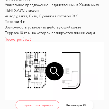
Уникальное предложение - единственный в Хамовниках
ПЕНТХАУС с видом
на воду, закат, Сити, Лужники в готовом ЖК.
Потолки 4 м.
Возможность установить действующий камин.
Терраса 10 кв.м. на которой планируется зимний сад и
большая обзорная
Посмотреть ещё
терраса на крыше 60 кв.м. (с увеличением до 100 кв.м.) с
панорамным
видом на Хамовники, Москва - реку, закат.
ПЛАНИРОВКА
Гостиная, кухня, до 4 спален, каждая со своей ванной
комнатой, гостевой СУ,
гардеробные.
Разработан дизайн - проект квартиры.
Дополнительно предлагаются 2 машиноместа в теплом
паркинге, лифты
идут в паркинг.
Параметры квартиры
Параметры ЖК
УСЛОВИЯ СДЕЛКИ