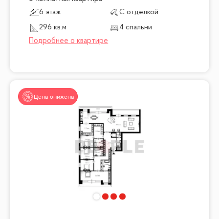
6 этаж
С отделкой
296 кв.м
4 спальни
Цена снижена