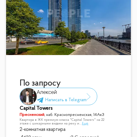
По запросу
Алексей
Capital Towers
Пресненский
,
наб. Краснопресненская, 14Ак3
Квартира в ЖК премиум-класса "Сapital Towers" на 22
этаже с шикарными видами на реку и
...
Ещё
2-комнатная квартира