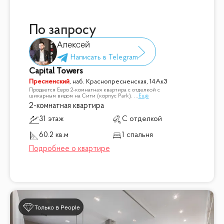
По запросу
Алексей
Capital Towers
Пресненский
,
наб. Краснопресненская, 14Ак3
Продается Евро 2-комнатная квартира с отделкой с
шикарным видом на Сити (корпус Park).
...
Ещё
2-комнатная квартира
31 этаж
С отделкой
60.2 кв.м
1 спальня
Только в People