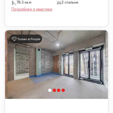
78.3 кв.м
2 спальни
Только в People