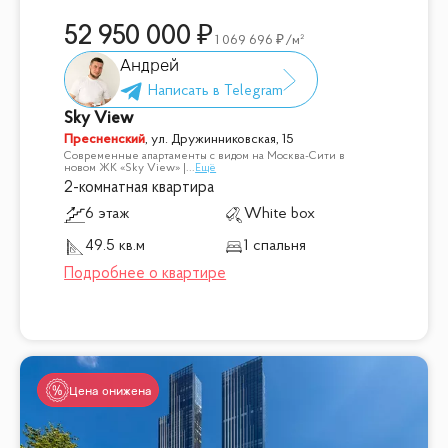
52 950 000
1 069 696
/м²
Андрей
Sky View
Пресненский
,
ул. Дружинниковская, 15
Современные апартаменты с видом на Москва-Сити в
новом ЖК «Sky View» |
...
Ещё
2-комнатная квартира
6 этаж
White box
49.5 кв.м
1 спальня
Цена снижена