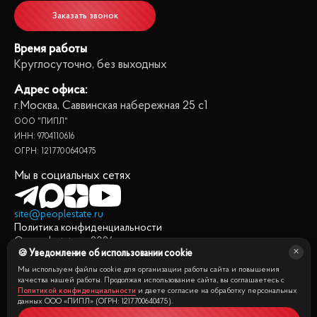
Заказать звонок
Время работы
Круглосуточно, без выходных
Адрес офиса:
г.Москва, Саввинская набережная 25 с1
ООО "ПИПЛ"
ИНН: 9704110616
ОГРН: 1217700640475
Мы в социальных сетях
site@peoplestate.ru
Политика конфиденциальности
© peoplestate.ru
2026
🍪 Уведомление об использовании cookie
Представленная на сайте информация, в т.ч. стоимости
квартир, носит информационный характер и не является
Мы используем файлы cookie для организации работы сайта и повышения
публичной офертой. Условия продажи квартиры могут быть
качества нашей работы. Продолжая использование сайта, вы соглашаетесь с
Политикой конфиденциальности
и даете согласие на обработку персональных
изменены собственником без уведомления.
данных ООО «ПИПЛ» (ОГРН: 1217700640475).