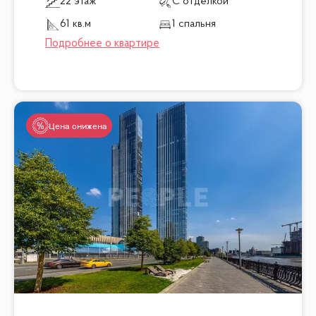
22 этаж
С отделкой
61 кв.м
1 спальня
Цена снижена