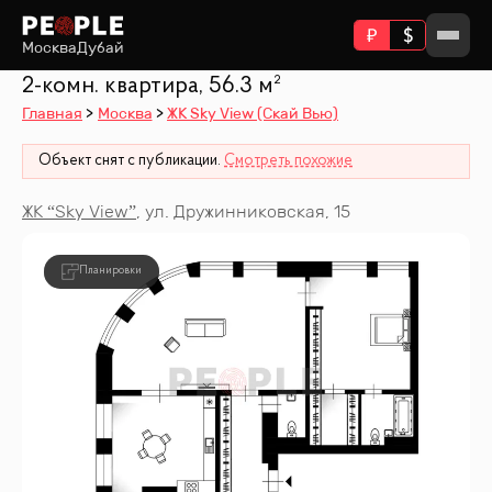
Москва
Дубай
2-комн. квартира, 56.3 м²
Главная
Москва
ЖК Sky View (Скай Вью)
Объект снят с публикации.
Смотреть похожие
ЖК “
Sky View
”
,
ул. Дружинниковская, 15
Планировки