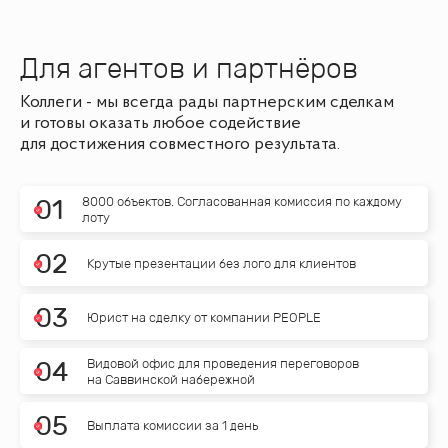
Для агентов и партнёров
Коллеги - мы всегда рады партнерским сделкам
и готовы оказать любое содействие
для достижения совместного результата.
8000 объектов. Согласованная комиссия по каждому
0
1
лоту
0
2
Крутые презентации без лого для клиентов
0
3
Юрист на сделку от компании PEOPLE
Видовой офис для проведения переговоров
0
4
на Саввинской набережной
0
5
Выплата комиссии за 1 день