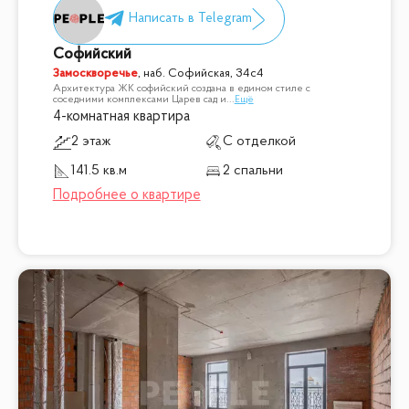
Софийский
Замоскворечье
,
наб. Софийская, 34с4
Архитектура ЖК софийский создана в едином стиле с
соседними комплексами Царев сад и
...
Ещё
4-комнатная квартира
2 этаж
С отделкой
141.5 кв.м
2 спальни