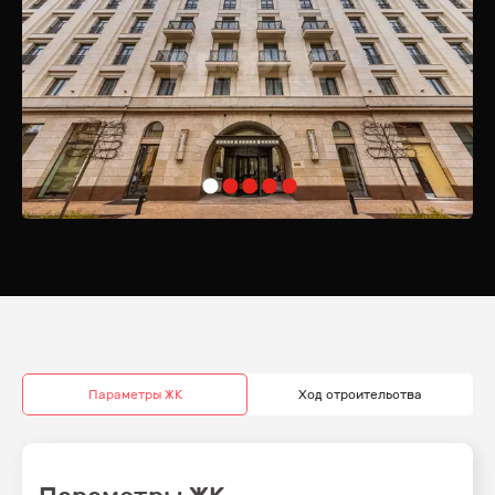
лишь лучшим резиденциям мира.
Преимущества Локации
Одним из главных преимуществ жизни в «Софийском» является его
стратегическое расположение. Забудьте о пробках и длительных
поездках — все ключевые деловые и культурные объекты
находятся в шаговой доступности. Утренние деловые встречи,
важные мероприятия и культурные события — всё это становится
доступным без лишних усилий.
Гастрономическое Разнообразие
Начинайте день с чашечки ароматного кофе и завтрака в одном из
близлежащих ресторанов, наслаждаясь видом на Москву-реку. Для
гурманов здесь настоящее раздолье: от изысканных ресторанов
высокой кухни до популярных бургерных — каждый найдет место
по вкусу.
Шоппинг и Развлечения
Параметры ЖК
Ход строительства
Проживание в «Софийском» открывает двери к лучшим магазинам и
бутикам столицы. Здесь же сосредоточены культурные богатства
Москвы: музеи, театры, галереи. Любители искусства и истории
смогут наслаждаться выставками и спектаклями, не уезжая далеко от
дома.