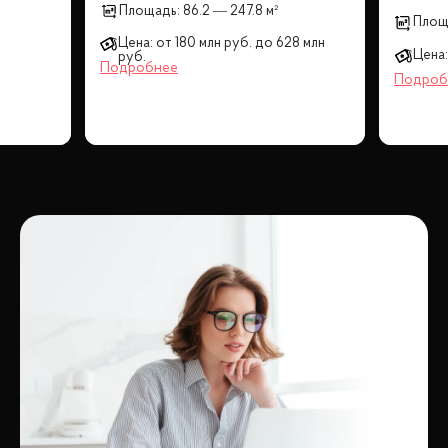
Площадь:
86.2 — 247.8 м²
Площ
Цена:
от
180 млн
руб.
до
628 млн
Цена:
руб.