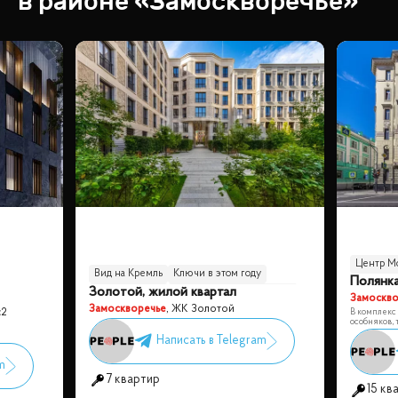
в районе «
Замоскворечье
»
Центр М
Вид на Кремль
Ключи в этом году
Полянк
Золотой, жилой квартал
Центр Москвы
С видом на набережную
Замоскво
Замоскворечье
,
ЖК Золотой
В комплекс
с2
особняков, 
7 квартир
15 кв