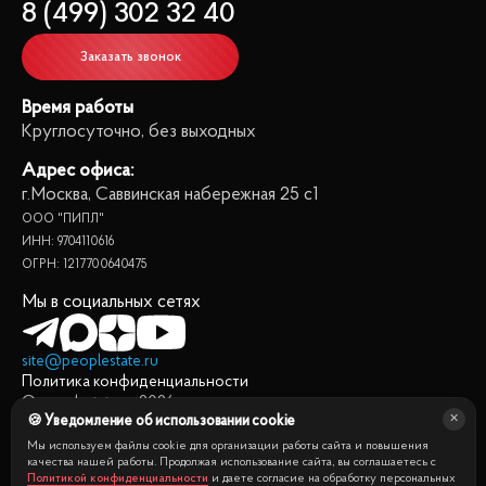
8 (499) 302 32 40
Заказать звонок
Время работы
Круглосуточно, без выходных
Адрес офиса:
г.Москва, Саввинская набережная 25 с1
ООО "ПИПЛ"
ИНН: 9704110616
ОГРН: 1217700640475
Мы в социальных сетях
site@peoplestate.ru
Политика конфиденциальности
© peoplestate.ru
2026
🍪 Уведомление об использовании cookie
Представленная на сайте информация, в т.ч. стоимости
квартир, носит информационный характер и не является
Мы используем файлы cookie для организации работы сайта и повышения
качества нашей работы. Продолжая использование сайта, вы соглашаетесь с
публичной офертой. Условия продажи квартиры могут быть
Политикой конфиденциальности
и даете согласие на обработку персональных
изменены собственником без уведомления.