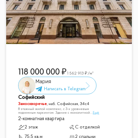
118 000 000
1 562 913
/м²
Мария
Софийский
Замоскворечье
,
наб. Софийская, 34с4
8 этажный жилой комплекс, с 3-х уровневым
подземным паркингом. Здание с монолитной
...
Ещё
2-комнатная квартира
2 этаж
С отделкой
75.5 кв.м
2 спальни