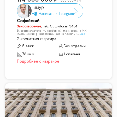
1 500 000
/м²
Тимур
Софийский
Замоскворечье
,
наб. Софийская, 34с4
Видовые апартаменты свободной планировки в ЖК
«Софийский» | Панорамный вид на Кремль и
...
Ещё
2-комнатная квартира
5 этаж
Без отделки
76 кв.м
1 спальня