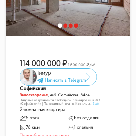
114 000 000
1 500 000
/м²
Тимур
Софийский
Замоскворечье
,
наб. Софийская, 34с4
Видовые апартаменты свободной планировки в ЖК
«Софийский» | Панорамный вид на Кремль и
...
Ещё
2-комнатная квартира
5 этаж
Без отделки
76 кв.м
1 спальня