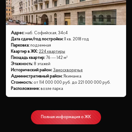
Адрес
:
наб. Софийская, 34с4
Дата сдачи/год постройки
:
II кв. 2018 год
Парковка
:
подземная
Квартир в ЖК
:
224 квартиры
Площадь квартир
:
76 — 142 м²
Этажность
:
8 этажей
Исторический район
:
Замоскворечье
Административный район
:
Якиманка
Стоимость
:
от
114 000 000
руб.
до
221 000 000
руб.
Расположение
:
возле парка
Полная информация о ЖК