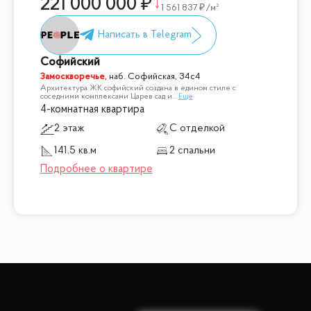
221 000 000
1 561 837
/м²
Софийский
Замоскворечье
,
наб. Софийская, 34с4
Архитектура ЖК софийский создана в едином стиле с
соседними комплексами Царев сад и
...
Ещё
4-комнатная квартира
2 этаж
С отделкой
141.5 кв.м
2 спальни