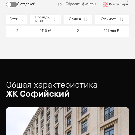
1
С отделкой
Сбросить фильтры
Все фильтры
Площадь,
Этаж
Спален
Стоимость
м. кв
2
141.5 м²
2
221 млн
Общая характеристика
ЖК
Софийский