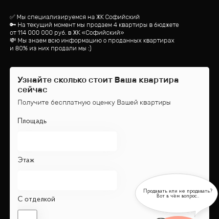
✅ Мы специализируемся на ЖК
Софийский
🔑 На текущий момент мы продаем 4 квартиры
в бюджете
от
114 000 000
руб.
в ЖК «Софийский»
💸 Мы знаем всю информацию о проданных квартирах
и 80% из них продали мы :)
Узнайте сколько стоит Ваша квартира
сейчас
Получите бесплатную оценку Вашей квартиры
Площадь
Этаж
С отделкой