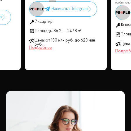
особняков, 
7 квартир
15 кв
Площадь:
86.2 — 247.8 м²
Площ
Цена:
от
180 млн
руб.
до
628 млн
Цена:
руб.