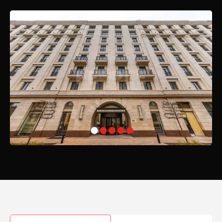
Особняки центра Москвы всегда славились своим
непревзойденным стилем и элегантностью, и «Софийский»
полностью соответствует этим высоким стандартам. Интерьеры
комплексов выполнены с использованием премиальных материалов,
а дизайн помещений отражает утонченность и стиль, присущие
лишь лучшим резиденциям мира.
Преимущества Локации
Одним из главных преимуществ жизни в «Софийском» является его
стратегическое расположение. Забудьте о пробках и длительных
поездках — все ключевые деловые и культурные объекты
находятся в шаговой доступности. Утренние деловые встречи,
важные мероприятия и культурные события — всё это становится
доступным без лишних усилий.
Гастрономическое Разнообразие
Начинайте день с чашечки ароматного кофе и завтрака в одном из
близлежащих ресторанов, наслаждаясь видом на Москву-реку. Для
гурманов здесь настоящее раздолье: от изысканных ресторанов
высокой кухни до популярных бургерных — каждый найдет место
по вкусу.
Шоппинг и Развлечения