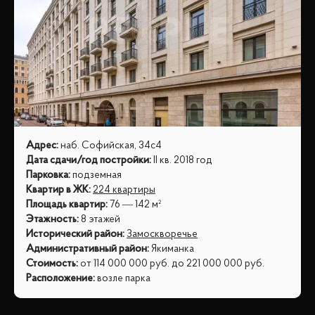
Адрес
:
наб. Софийская, 34с4
Дата сдачи/год постройки
:
II кв. 2018 год
Парковка
:
подземная
Квартир в ЖК
:
224 квартиры
Площадь квартир
:
76 — 142 м²
Этажность
:
8 этажей
Исторический район
:
Замоскворечье
Административный район
:
Якиманка
Стоимость
:
от
114 000 000
руб.
до
221 000 000
руб.
Расположение
:
возле парка