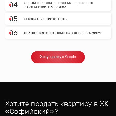
Видовой офис для проведения переговоров
0
4
на Саввинской набережной
0
5
Выплата комиссии за 1 день
0
6
Подборка для Вашего клиента в течение 30 минут
Хочу сделку с People
Хотите продать квартиру
в ЖК
«
Софийский
»?