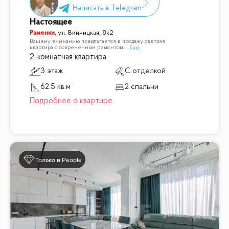
Настоящее
Раменки
,
ул. Винницкая, 8к2
Вашему вниманию предлагается в продажу светлая
квартира с современным ремонтом.
...
Ещё
2-комнатная квартира
3 этаж
С отделкой
62.5 кв.м
2 спальни
Только в People