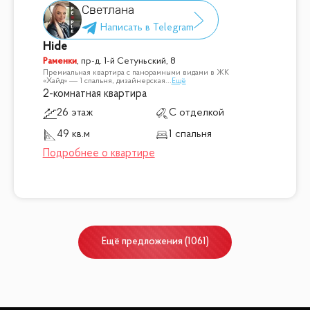
Светлана
Hide
Раменки
,
пр-д. 1-й Сетуньский, 8
Премиальная квартира с панорамными видами в ЖК
«Хайд» — 1 спальня, дизайнерская
...
Ещё
2-комнатная квартира
26 этаж
С отделкой
49 кв.м
1 спальня
Ещё
предложения
(
1061
)