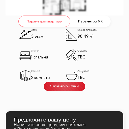
Параметры квартиры
Параметры ЖК
Этаж
Общая площадь
3 этаж
98.49 м²
Спален
Отделка
1 спальня
TBC
Комнат
Санузлов
2 комнаты
TBC
Скачать презентацию
Предложите вашу цену
Напишите свою цену, мы свяжемся
с Вами в течение 2‑х минут