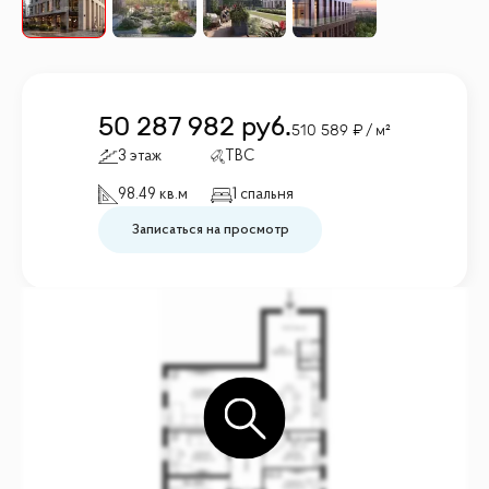
50 287 982
руб.
510 589
/ м²
3 этаж
TBC
98.49 кв.м
1 спальня
Записаться на просмотр