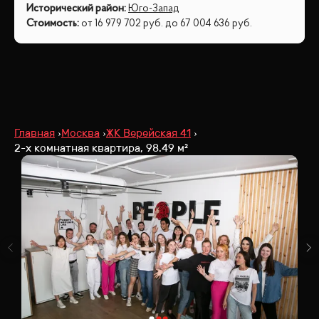
Исторический район
:
Юго-Запад
Стоимость
:
от
16 979 702
руб.
до
67 004 636
руб.
Главная
Москва
ЖК Верейская 41
2-х комнатная квартира, 98.49 м²