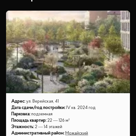
Адрес
:
ул. Верейская, 41
Дата сдачи/год постройки
:
IV кв. 2024 год
Парковка
:
подземная
Площадь квартир
:
22 — 126 м²
Этажность
:
2 — 14 этажей
Административный район
:
Можайский