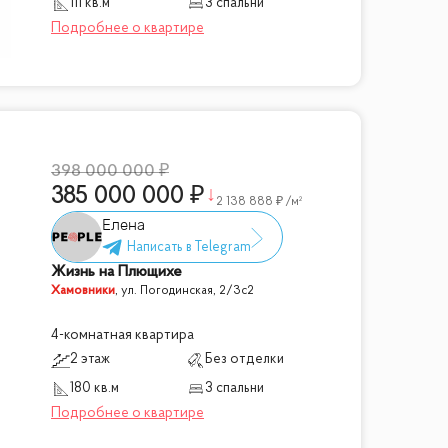
111 кв.м
3 спальни
398 000 000
385 000 000
2 138 888
/м²
Елена
Жизнь на Плющихе
Хамовники
,
ул. Погодинская, 2/3с2
4-комнатная квартира
2 этаж
Без отделки
180 кв.м
3 спальни