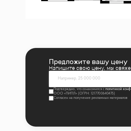
Квартира полностью укомплектована быто
В квартире выполнена премиальная дизайне
натуральный мрамор, шпон дуба, сатиниро
Техника: Miele, Liebherr
Мебель: Minotti, FlexForm, Poliform, Cattelan
Предложите вашу цену
Сантехника: Gessi, Omoikiri, Сleo, Salini
Напишите свою цену, мы свяж
Освещение: Центр свет, Astro lighting, CVL
политикой конф
• Двери скрытого монтажа Union
• Напольные покрытия (инженерная доска 1
• Ковры Bo Concept
• Текстиль (Итальянские ткани, индивидуа
• Электрофурнитура Jung