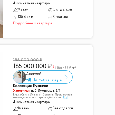
зработал известный российский
4-комнатная квартира
 украшено белоснежными колоннами,
9 этаж
С отделкой
а-Сити", воды Москвы-реки, зелень парков
135.4 кв.м
3 спальни
ка выполнена из натурального дерева и
й гравировкой. В приватном внутреннем
добства жителей на первом этаже
185 000 000
165 000 000
1 486 486
/м²
Алексей
Коллекция Лужники
Хамовники
,
наб. Лужнецкая, 2/4
Вид на Сити и Лужники | 3 спальни Предлагается
коллекционная квартира в клубном доме
...
Ещё
4-комнатная квартира
16 этаж
Без отделки