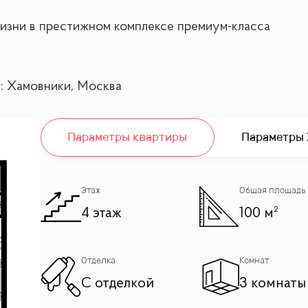
изни в престижном комплексе премиум-класса
: Хамовники, Москва
ых жилых комплексов Москвы – «Жизнь на Плющихе».
Параметры квартиры
Параметры
риятное расположение.
Этаж
Общая площадь
4 этаж
100 м²
ая и душевая) и
Отделка
Комнат
С отделкой
3 комнаты