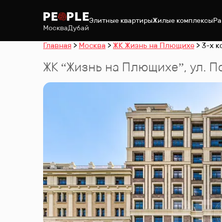
Элитные квартиры
Жилые комплексы
Ра
Москва
Дубай
Главная
Москва
ЖК Жизнь на Плющихе
3-х к
ЖК “
Жизнь на Плющихе
”
,
ул. П