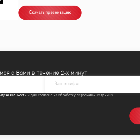
Скачать презентацию
вой техникой и мебелью.
рская отделка с использованием высококачественных
ванная сталь, декоративная штукатурка.
 Italia
емся
с Вами в течение 2‑х минут
 Luminaires, Aromas Del Campo, Foscarini, Vibia, Mars
иденциальности
8 мм, дуб, мрамор)
льный пошив)