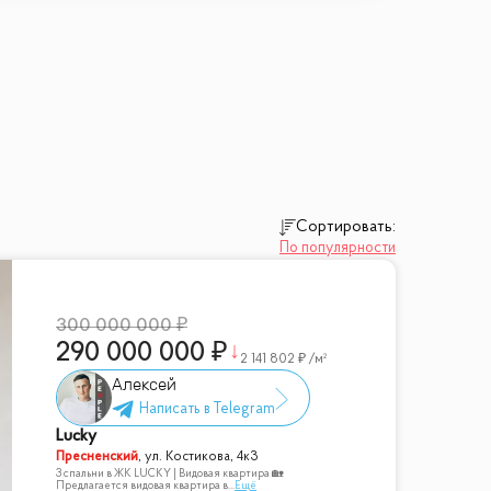
Сортировать:
По популярности
300 000 000
290 000 000
2 141 802
/м²
Алексей
Lucky
Пресненский
,
ул. Костикова, 4к3
3 спальни в ЖК LUCKY | Видовая квартира 🏡
Предлагается видовая квартира в
...
Ещё