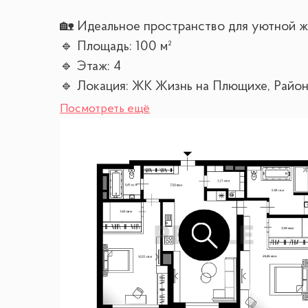
🏡 Идеальное пространство для уютной ж
🔹 Площадь: 100 м²
🔹 Этаж: 4
🔹 Локация: ЖК Жизнь на Плющихе, Район
Посмотреть ещё
Квартира в одном из самых востребованн
ценящих комфорт, пространство и благоп
ФУНКЦИОНАЛЬНАЯ ПЛАНИРОВКА:
• Кухня-гостиная с обеденной зоной
• Мастер спальня со своим санузлом (ванн
гардеробной комнатой
• Спальня со своей гардеробной
• Ванная комната
• Постирочная