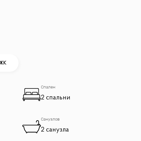
 Квартира станет идеальным выбором для
 ЖК
Спален
2 спальни
Санузлов
2 санузла