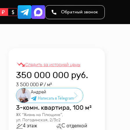
Обратный звонок
350 000 000
руб.
3 500 000
/ м²
Андрей
3-комн. квартира, 100 м²
ЖК “
Жизнь на Плющихе
”
,
ул. Погодинская, 2/3с2
4 этаж
С отделкой