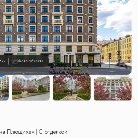
вки
Фото объекта
на Плющихе» | С отделкой