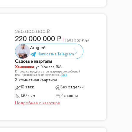
260 000 000
220 000 000
1 692 307
/м²
Андрей
Садовые кварталы
Хамовники
,
ул. Усачева, 15А
К продаже предлагается квартира со свободной
планировкой в жилом комплексе
...
Ещё
3-комнатная квартира
10 этаж
Без отделки
130 кв.м
2 спальни