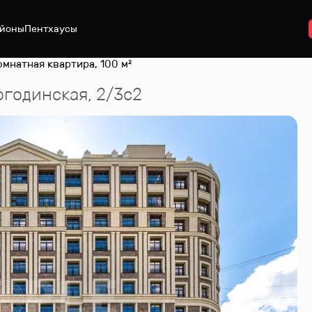
йоны
Пентхаусы
омнатная квартира, 100 м²
огодинская, 2/3с2