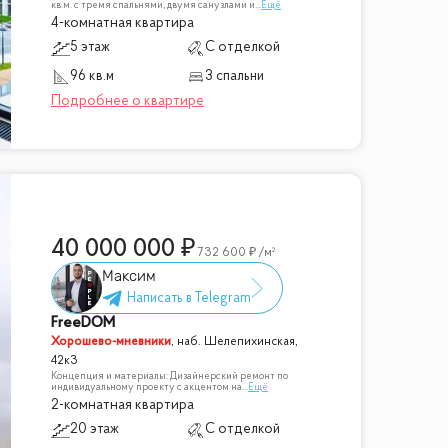
кв.м. с тремя спальнями, двумя санузлами и
...
Ещё
4-комнатная квартира
5 этаж
С отделкой
96 кв.м
3 спальни
40 000 000
732 600
/м²
Максим
FreeDOM
Хорошево-мневники
,
наб. Шелепихинская,
42к3
Концепция и материалы: Дизайнерский ремонт по
индивидуальному проекту с акцентом на
...
Ещё
2-комнатная квартира
20 этаж
С отделкой