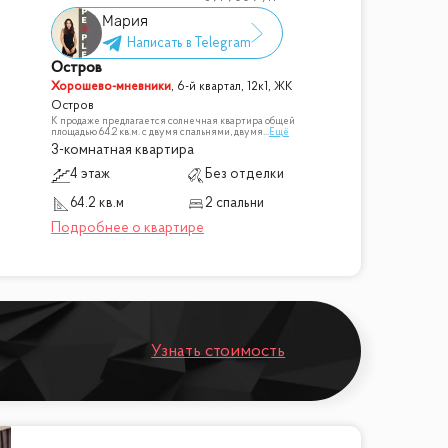
Мария
Остров
Хорошево-мневники
,
6-й квартал, 12к1, ЖК
Остров
К продаже предлагается солнечная квартира общей
площадью 64.2 кв.м. с двумя спальнями, двумя
...
Ещё
3-комнатная квартира
4 этаж
Без отделки
64.2 кв.м
2 спальни
Узнать стоимость