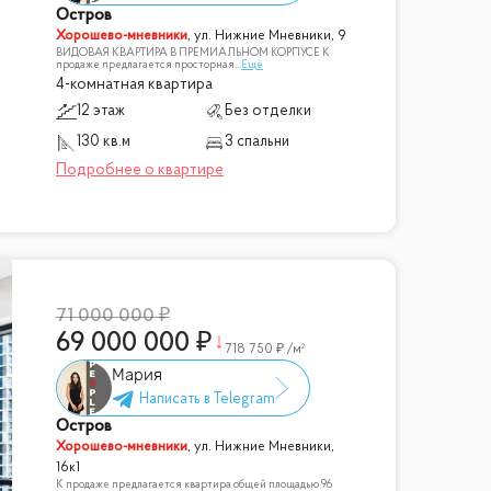
Остров
Хорошево-мневники
,
ул. Нижние Мневники, 9
ВИДОВАЯ КВАРТИРА В ПРЕМИАЛЬНОМ КОРПУСЕ К
продаже предлагается просторная
...
Ещё
4-комнатная квартира
12 этаж
Без отделки
130 кв.м
3 спальни
71 000 000
69 000 000
718 750
/м²
Мария
Остров
Хорошево-мневники
,
ул. Нижние Мневники,
16к1
К продаже предлагается квартира общей площадью 96