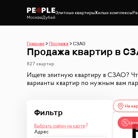
Элитные квартиры
Жилые комплексы
Ра
Москва
Дубай
Главная
Продажа
СЗАО
Продажа квартир в С
827 квартир
Ищете элитную квартиру в СЗАО? Чт
варианты квартир по нужным вам па
На ка
Цена
1
Выбрать район на карте
Адрес