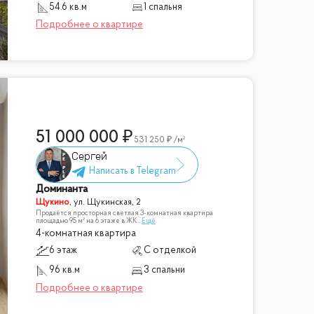
54.6 кв.м
1 спальня
51 000 000
531 250
/м²
Сергей
Доминанта
Щукино
,
ул. Щукинская, 2
Продаётся просторная светлая 3-комнатная квартира
площадью 95 м² на 6 этаже в ЖК
...
Ещё
4-комнатная квартира
6 этаж
С отделкой
96 кв.м
3 спальни