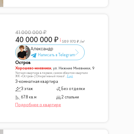
41 000 000
40 000 000
589 970
/м²
Александр
Остров
Хорошево-мневники
,
ул. Нижние Мневники, 9
Уютная квартира в первом, самом обжитом квартале
ЖК «Остров» | Оперативный показ!
...
Ещё
3-комнатная квартира
3 этаж
Без отделки
67.8 кв.м
2 спальни