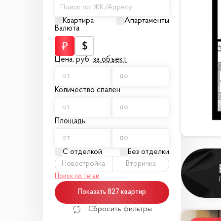
Поиск по ЖК/Адресу
Квартира
Апартаменты
Валюта
Цена,
руб.
за объект
Количество спален
Площадь
С отделкой
Без отделки
Новостройка
Вторичка
Поиск по тегам
Показать 827 квартир
Сбросить фильтры