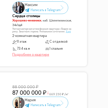
Максим
Сердце столицы
Хорошево-мневники
,
наб. Шелепихинская,
34к1зд4
Уютная авторская атмосферная квартира с Видом на
реку. Закатная сторона. Уникальное сочетание
...
Ещё
2-комнатная квартира
11 этаж
С отделкой
73.4 кв.м
1 спальня
88 000 000
87 000 000
669 230
/м²
Мария