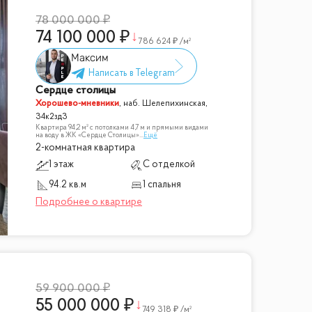
78 000 000
74 100 000
786 624
/м²
Максим
Сердце столицы
Хорошево-мневники
,
наб. Шелепихинская,
34к2зд3
Квартира 94,2 м² с потолками 4,7 м и прямыми видами
на воду в ЖК «Сердце Столицы»
...
Ещё
2-комнатная квартира
1 этаж
С отделкой
94.2 кв.м
1 спальня
59 900 000
55 000 000
749 318
/м²