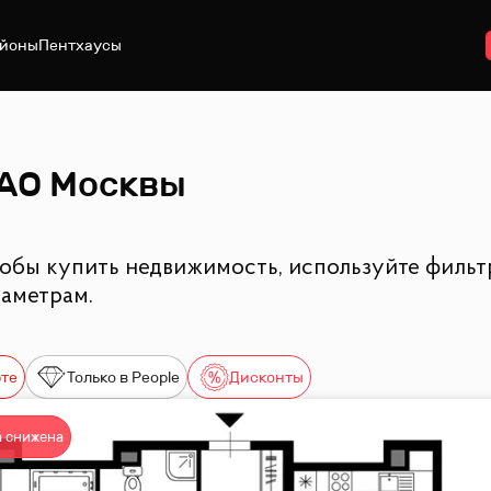
йоны
Пентхаусы
ЗАО Москвы
обы купить недвижимость, используйте фильтр
раметрам.
рте
Только в People
Дисконты
 снижена