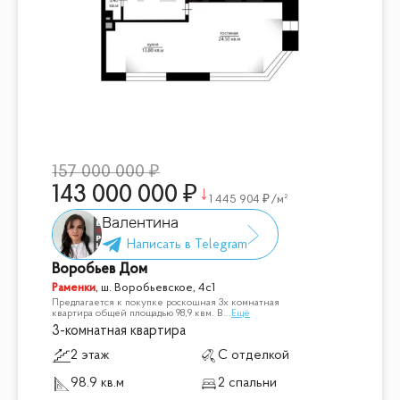
157 000 000
143 000 000
1 445 904
/м²
Валентина
Воробьев Дом
Раменки
,
ш. Воробьевское, 4с1
Предлагается к покупке роскошная 3х комнатная
квартира общей площадью 98,9 квм. В
...
Ещё
3-комнатная квартира
2 этаж
С отделкой
98.9 кв.м
2 спальни