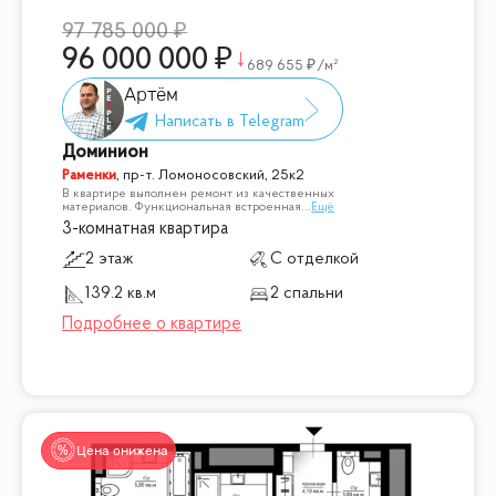
97 785 000
96 000 000
689 655
/м²
Артём
Доминион
Раменки
,
пр-т. Ломоносовский, 25к2
В квартире выполнен ремонт из качественных
материалов. Функциональная встроенная
...
Ещё
3-комнатная квартира
2 этаж
С отделкой
139.2 кв.м
2 спальни
Цена снижена