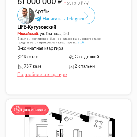
61 000 000
651 013
/м²
Артём
LIFE-Кутузовский
Можайский
,
ул. Гжатская, 5к1
В жилом комплексе бизнес-класса на высоком этаже
предлагается прекрасная квартира в
...
Ещё
3-комнатная квартира
15 этаж
С отделкой
93.7 кв.м
2 спальни
Цена снижена