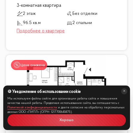
3-комнатная квартира
2 этаж
Без отделки
96.5 кв.м
2 спальни
Цена снижена
Мы online
🍪 Уведомление об использовании cookie
Мы используем файлы cookie для организации работы сайта и повышения
качества нашей работы. Продолжая использование сайта, вы соглашаетесь с
Политикой конфиденциальности
и даете согласие на обработку персональных
данных ООО «ПИПЛ» (ОГРН: 1217700640475).
Хорошо