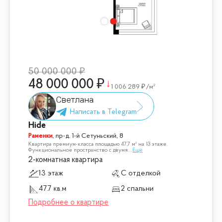
50 000 000
48 000 000
1 006 289
/м²
Светлана
Hide
Раменки
,
пр-д. 1-й Сетуньский, 8
Квартира премиум-класса площадью 47,7 м² на 13 этаже.
Функциональное пространство с двумя
...
Ещё
2-комнатная квартира
13 этаж
С отделкой
47.7 кв.м
2 спальни