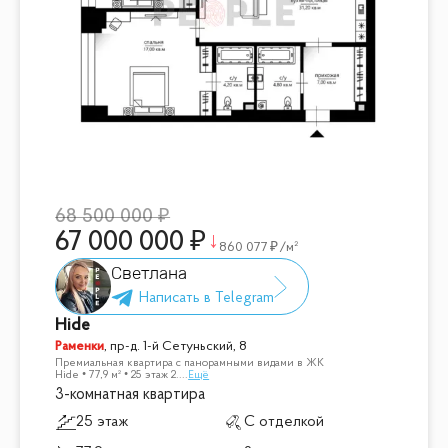
68 500 000
67 000 000
860 077
/м²
Светлана
Hide
Раменки
,
пр-д. 1-й Сетуньский, 8
Премиальная квартира с панорамными видами в ЖК
Hide • 77,9 м² • 25 этаж 2.
...
Ещё
3-комнатная квартира
25 этаж
С отделкой