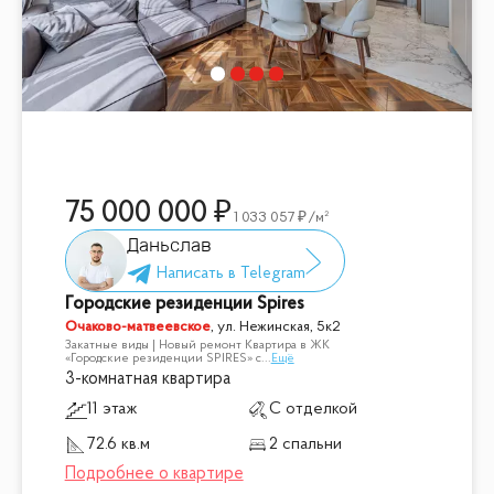
75 000 000
1 033 057
/м²
Даньслав
Городские резиденции Spires
Очаково-матвеевское
,
ул. Нежинская, 5к2
Закатные виды | Новый ремонт Квартира в ЖК
«Городские резиденции SPIRES» с
...
Ещё
3-комнатная квартира
11 этаж
С отделкой
72.6 кв.м
2 спальни