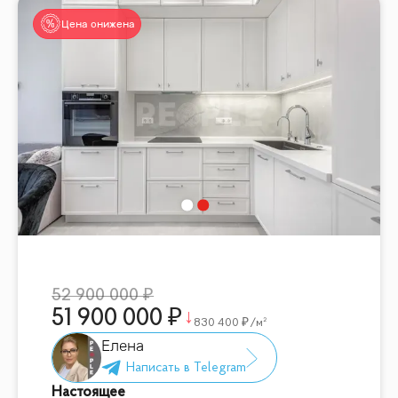
Цена снижена
52 900 000
51 900 000
830 400
/м²
Елена
Настоящее