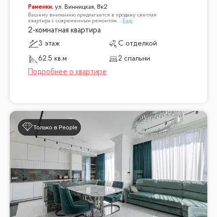
Раменки
,
ул. Винницкая, 8к2
Вашему вниманию предлагается в продажу светлая
квартира с современным ремонтом.
...
Ещё
2-комнатная квартира
3 этаж
С отделкой
62.5 кв.м
2 спальни
Только в People