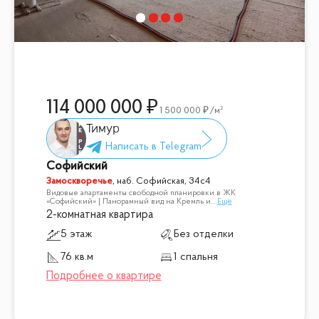
114 000 000
1 500 000
/м²
Тимур
Софийский
Замоскворечье
,
наб. Софийская, 34с4
Видовые апартаменты свободной планировки в ЖК
«Софийский» | Панорамный вид на Кремль и
...
Ещё
2-комнатная квартира
5 этаж
Без отделки
76 кв.м
1 спальня