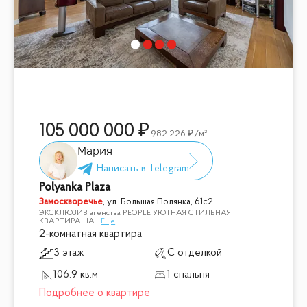
105 000 000
982 226
/м²
Мария
Polyanka Plaza
Замоскворечье
,
ул. Большая Полянка, 61с2
ЭКСКЛЮЗИВ агенства PEOPLE УЮТНАЯ СТИЛЬНАЯ
КВАРТИРА НА
...
Ещё
2-комнатная квартира
3 этаж
С отделкой
106.9 кв.м
1 спальня