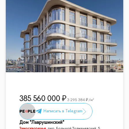
385 560 000
3 295 384
/м²
Дом "Лаврушинский"
Замоскворечье
,
пер. Большой Толмачевский, 5