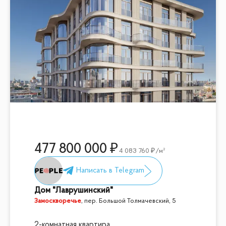
477 800 000
4 083 760
/м²
Дом "Лаврушинский"
Замоскворечье
,
пер. Большой Толмачевский, 5
2-комнатная квартира