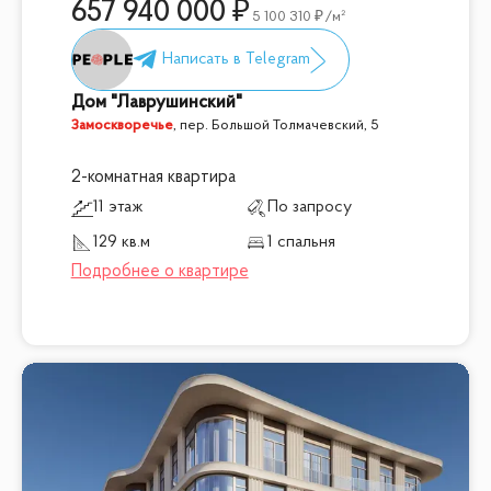
657 940 000
5 100 310
/м²
Дом "Лаврушинский"
Замоскворечье
,
пер. Большой Толмачевский, 5
2-комнатная квартира
11 этаж
По запросу
129 кв.м
1 спальня