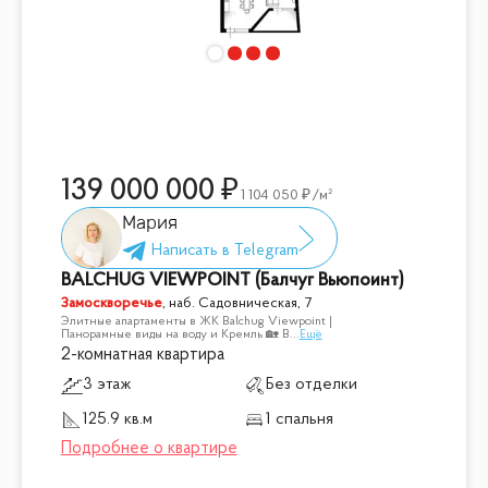
139 000 000
1 104 050
/м²
Мария
BALCHUG VIEWPOINT (Балчуг Вьюпоинт)
Замоскворечье
,
наб. Садовническая, 7
Элитные апартаменты в ЖК Balchug Viewpoint |
Панорамные виды на воду и Кремль 🏡 В
...
Ещё
2-комнатная квартира
3 этаж
Без отделки
125.9 кв.м
1 спальня