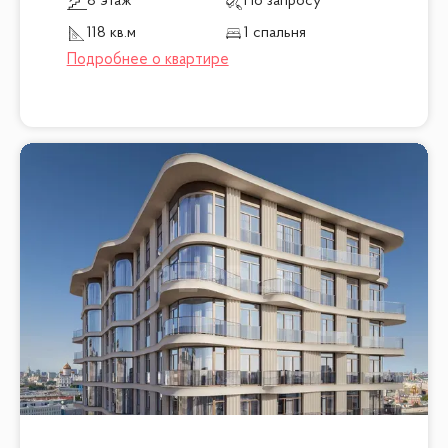
8 этаж
По запросу
118 кв.м
1 спальня