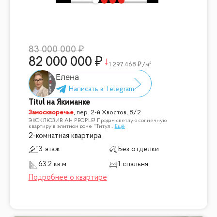
83 000 000
82 000 000
1 297 468
/м²
Елена
Titul на Якиманке
Замоскворечье
,
пер. 2-й Хвостов, 8/2
ЭКСКЛЮЗИВ АН PEOPLE! Продам светлую солнечную
квартиру в элитном доме "Титул
...
Ещё
2-комнатная квартира
3 этаж
Без отделки
63.2 кв.м
1 спальня