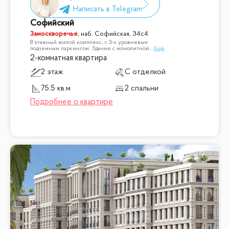
Софийский
Замоскворечье
,
наб. Софийская, 34с4
8 этажный жилой комплекс, с 3-х уровневым
подземным паркингом. Здание с монолитной
...
Ещё
2-комнатная квартира
2 этаж
С отделкой
75.5 кв.м
2 спальни