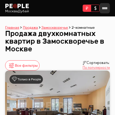
Москва
Дубай
Главная
Продажа
Замоскворечье
2-комнатные
Продажа двухкомнатных
квартир в Замоскворечье в
Москве
Сортировать:
Все фильтры
По популярности
Только в People