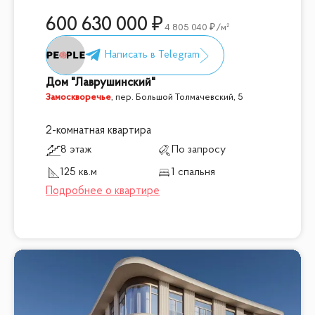
600 630 000
4 805 040
/м²
Дом "Лаврушинский"
Замоскворечье
,
пер. Большой Толмачевский, 5
2-комнатная квартира
8 этаж
По запросу
125 кв.м
1 спальня