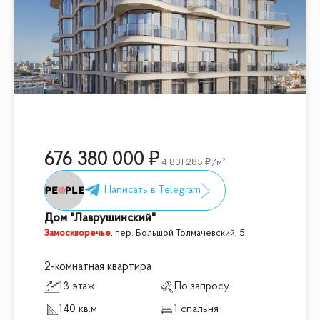
676 380 000
4 831 285
/м²
Дом "Лаврушинский"
Замоскворечье
,
пер. Большой Толмачевский, 5
2-комнатная квартира
13 этаж
По запросу
140 кв.м
1 спальня