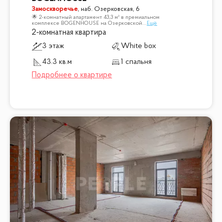
Замоскворечье
,
наб. Озерковская, 6
🌟 2-комнатный апартамент 43,3 м² в премиальном
комплексе BOGENHOUSE на Озерковской
...
Ещё
2-комнатная квартира
3 этаж
White box
43.3 кв.м
1 спальня