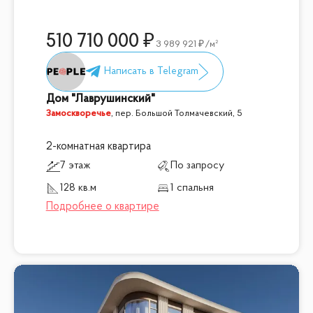
510 710 000
3 989 921
/м²
Дом "Лаврушинский"
Замоскворечье
,
пер. Большой Толмачевский, 5
2-комнатная квартира
7 этаж
По запросу
128 кв.м
1 спальня