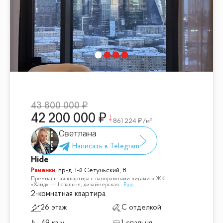
43 800 000
42 200 000
861 224
/м²
Светлана
Hide
Раменки
,
пр-д. 1-й Сетуньский, 8
Премиальная квартира с панорамными видами в ЖК
«Хайд» — 1 спальня, дизайнерская
...
Ещё
2-комнатная квартира
26 этаж
С отделкой