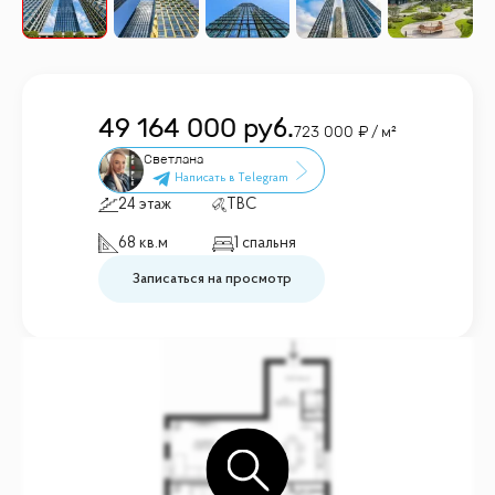
49 164 000
руб.
723 000
/ м²
Светлана
24 этаж
TBC
68 кв.м
1 спальня
Записаться на просмотр