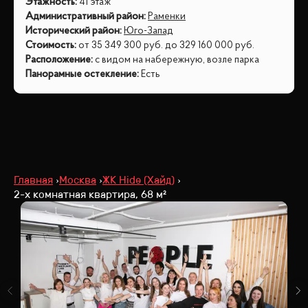
Этажность
:
41 этаж
Административный район
:
Раменки
Исторический район
:
Юго-Запад
Стоимость
:
от
35 349 300
руб.
до
329 160 000
руб.
Расположение
:
с видом на набережную, возле парка
Панорамные остекление
:
Есть
Главная
Москва
ЖК Hide (Хайд)
2-х комнатная квартира, 68 м²