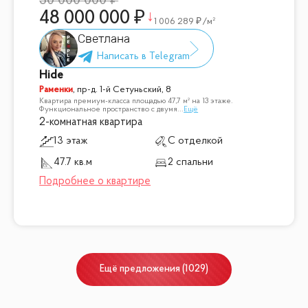
50 000 000
48 000 000
1 006 289
/м²
Светлана
Hide
Раменки
,
пр-д. 1-й Сетуньский, 8
Квартира премиум-класса площадью 47,7 м² на 13 этаже.
Функциональное пространство с двумя
...
Ещё
2-комнатная квартира
13 этаж
С отделкой
47.7 кв.м
2 спальни
Ещё
предложения
(
1029
)