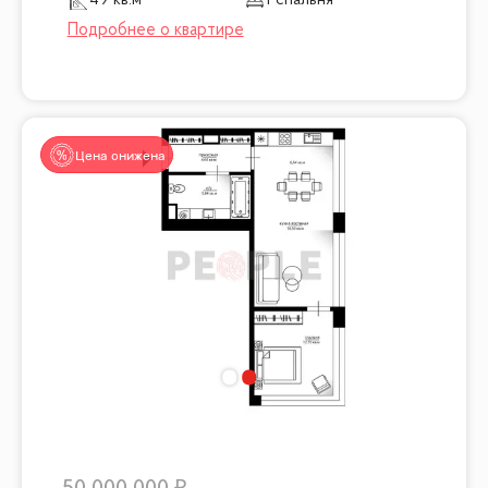
49 кв.м
1 спальня
Цена снижена