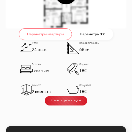
Параметры квартиры
Параметры ЖК
Этаж
Общая площадь
24 этаж
68 м²
Спален
Отделка
1 спальня
TBC
Комнат
Санузлов
2 комнаты
TBC
Скачать презентацию