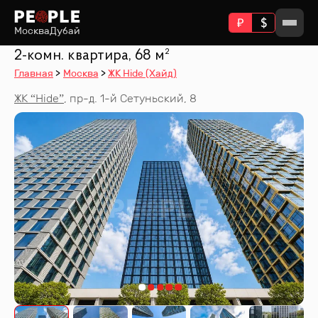
Москва
Дубай
2-комн. квартира, 68 м²
Главная
Москва
ЖК Hide (Хайд)
ЖК “
Hide
”
,
пр-д. 1-й Сетуньский, 8