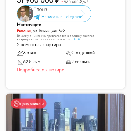
51 900 000
830 400
/м²
Елена
Настоящее
Раменки
,
ул. Винницкая, 8к2
Вашему вниманию предлагается в продажу светлая
квартира с современным ремонтом.
...
Ещё
2-комнатная квартира
3 этаж
С отделкой
62.5 кв.м
2 спальни
Цена снижена