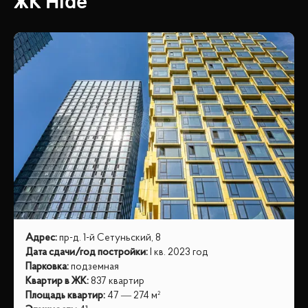
ЖК
Hide
Адрес
:
пр-д. 1-й Сетуньский, 8
Дата сдачи/год постройки
:
I кв. 2023 год
Парковка
:
подземная
Квартир в ЖК
:
837 квартир
Площадь квартир
:
47 — 274 м²