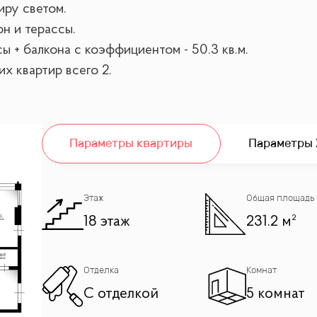
иру светом.
н и терассы.
 + балкона с коэффициентом - 50.3 кв.м.
х квартир всего 2.
Параметры квартиры
Параметры
Этаж
Общая площадь
18 этаж
231.2 м²
Отделка
Комнат
С отделкой
5 комнат