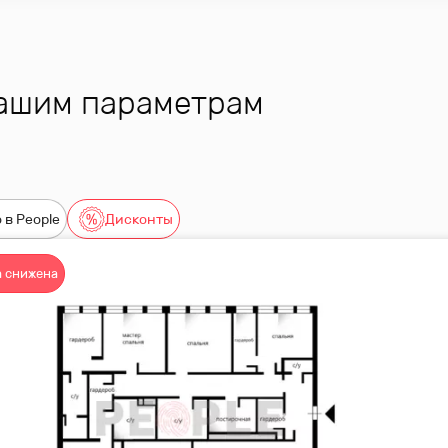
вашим параметрам
 в People
Дисконты
 снижена