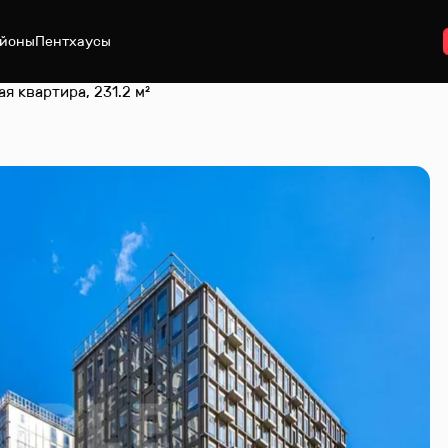
йоны
Пентхаусы
я квартира, 231.2 м²