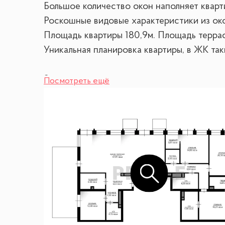
Большое количество окон наполняет кварт
Роскошные видовые характеристики из око
Площадь квартиры 180,9м. Площадь террасы
Уникальная планировка квартиры, в ЖК таки
2 квартиры на этаже.
Посмотреть ещё
Планировочное решение:
- кухня-гостиная
- 2 мастер-спальни с гардеробными
- 2 детские со шкафами
- 3 с/у
- терраса
- 2 балкона