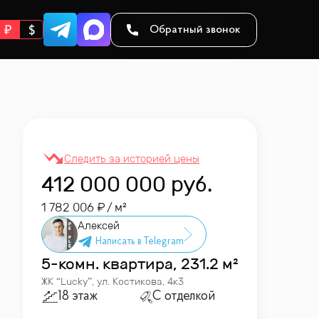
Обратный звонок
412 000 000
руб.
1 782 006
/ м²
Алексей
5-комн. квартира, 231.2 м²
ЖК “
Lucky
”
,
ул. Костикова, 4к3
18 этаж
С отделкой