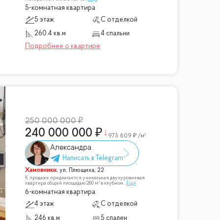
5-комнатная квартира
5 этаж
С отделкой
260.4 кв.м
4 спальни
250 000 000
240 000 000
975 609
/м²
Александра
Хамовники
,
ул. Плющиха, 22
К продаже предлагается уникальная двухуровневая
квартира общей площадью 260 м² в клубном
...
Ещё
6-комнатная квартира
4 этаж
С отделкой
246 кв.м
5 спален