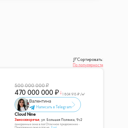
Сортировать:
По популярности
500 000 000
470 000 000
1 804 915
/м²
Валентина
Cloud Nine
Замоскворечье
,
ул. Большая Полянка, 9с2
панорамные окна в пол Отличное предложение -
Панорамные окна в пол на
...
Ещё