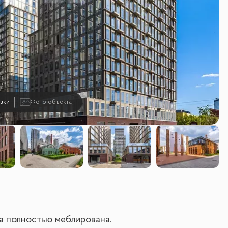
вки
Фото объекта
ра полностью меблирована.