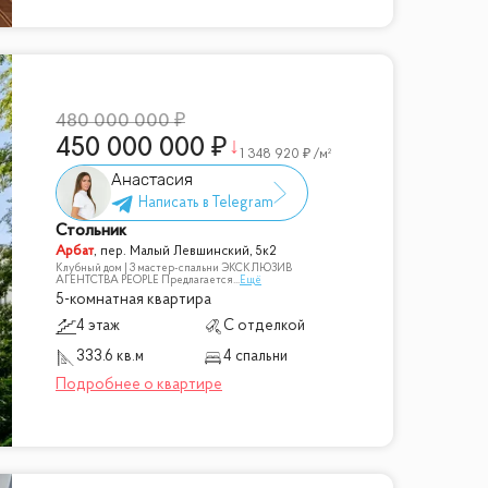
480 000 000
450 000 000
1 348 920
/м²
Анастасия
Стольник
Арбат
,
пер. Малый Левшинский, 5к2
Клубный дом | 3 мастер-спальни ЭКСКЛЮЗИВ
АГЕНТСТВА PEOPLE Предлагается
...
Ещё
5-комнатная квартира
4 этаж
С отделкой
333.6 кв.м
4 спальни