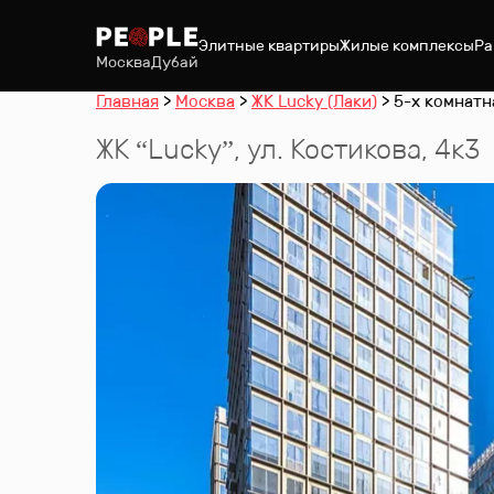
Элитные квартиры
Жилые комплексы
Ра
Москва
Дубай
Главная
Москва
ЖК Lucky (Лаки)
5-х комнатна
ЖК “
Lucky
”
,
ул. Костикова, 4к3