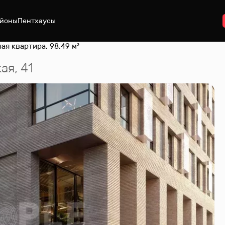
йоны
Пентхаусы
ая квартира, 98.49 м²
ая, 41