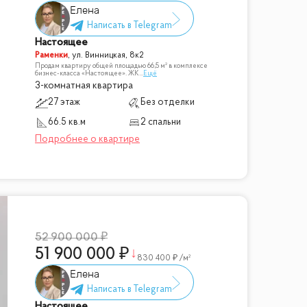
Елена
Настоящее
Раменки
,
ул. Винницкая, 8к2
Продам квартиру общей площадью 66,5 м² в комплексе
бизнес-класса «Настоящее». ЖК
...
Ещё
3-комнатная квартира
27 этаж
Без отделки
66.5 кв.м
2 спальни
52 900 000
51 900 000
830 400
/м²
Елена
Настоящее