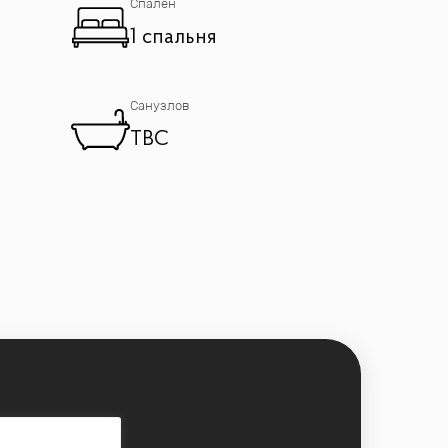
Спален
1 спальня
Санузлов
TBC