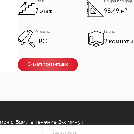
Этаж
Общая площадь
7 этаж
98.49 м²
Отделка
Комнат
TBC
2 комнаты
Скачать презентацию
емся
с Вами в течение 2‑х минут