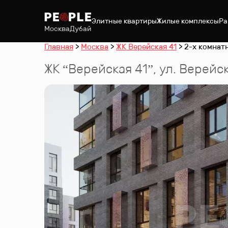
Элитные квартиры
Жилые комплексы
Ра
Москва
Дубай
Главная
Москва
ЖК Верейская 41
2-х комнатн
ЖК “
Верейская 41
”
,
ул. Верейск