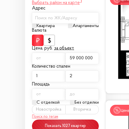
1
Выбрать район на карте
Адрес
Поиск по ЖК/Адресу
Квартира
Апартаменты
Валюта
Цена,
руб.
за объект
Количество спален
Площадь
С отделкой
Без отделки
Новостройка
Вторичка
Цена
Поиск по тегам
Показать 1027 квартир