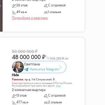
26 этаж
С отделкой
49 кв.м
1 спальня
50 000 000
48 000 000
1 006 289
/м²
Светлана
Hide
Раменки
,
пр-д. 1-й Сетуньский, 8
Квартира премиум-класса площадью 47,7 м² на 13 этаже.
Функциональное пространство с двумя
...
Ещё
2-комнатная квартира
13 этаж
С отделкой
47.7 кв.м
2 спальни