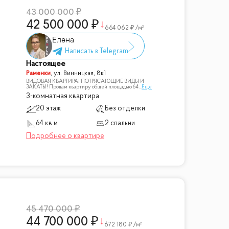
43 000 000
42 500 000
664 062
/м²
Елена
Настоящее
Раменки
,
ул. Винницкая, 8к1
ВИДОВАЯ КВАРТИРА! ПОТРЯСАЮЩИЕ ВИДЫ И
ЗАКАТЫ! Продам квартиру общей площадью 64
...
Ещё
3-комнатная квартира
20 этаж
Без отделки
64 кв.м
2 спальни
45 470 000
44 700 000
672 180
/м²