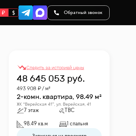
Обратный звонок
48 645 053
руб.
493 908
/ м²
2-комн. квартира, 98.49 м²
ЖК “
Верейская 41
”
,
ул. Верейская, 41
7 этаж
TBC
98.49 кв.м
1 спальня