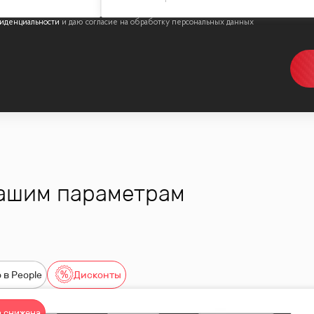
иденциальности
вашим параметрам
 в People
Дисконты
 снижена