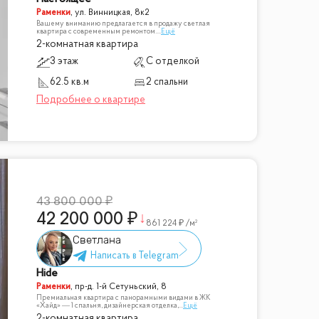
Раменки
,
ул. Винницкая, 8к2
Вашему вниманию предлагается в продажу светлая
квартира с современным ремонтом.
...
Ещё
2-комнатная квартира
3 этаж
С отделкой
62.5 кв.м
2 спальни
43 800 000
42 200 000
861 224
/м²
Светлана
Hide
Раменки
,
пр-д. 1-й Сетуньский, 8
Премиальная квартира с панорамными видами в ЖК
«Хайд» — 1 спальня, дизайнерская отделка,
...
Ещё
2-комнатная квартира